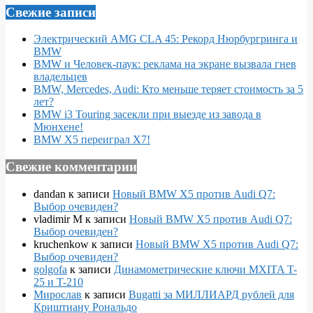
Свежие записи
Электрический AMG CLA 45: Рекорд Нюрбургринга и
BMW
BMW и Человек-паук: реклама на экране вызвала гнев
владельцев
BMW, Mercedes, Audi: Кто меньше теряет стоимость за 5
лет?
BMW i3 Touring засекли при выезде из завода в
Мюнхене!
BMW X5 переиграл X7!
Свежие комментарии
dandan
к записи
Новый BMW X5 против Audi Q7:
Выбор очевиден?
vladimir M
к записи
Новый BMW X5 против Audi Q7:
Выбор очевиден?
kruchenkow
к записи
Новый BMW X5 против Audi Q7:
Выбор очевиден?
golgofa
к записи
Динамометрические ключи MXITA T-
25 и T-210
Мирослав
к записи
Bugatti за МИЛЛИАРД рублей для
Криштиану Рональдо