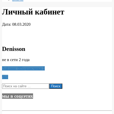
Личный кабинет
Дата:
08.03.2020
Личный
кабинет
Denisson
не в сети 2 года
Рейтинг
0
Подписчики
1
Чат
2020-
Поиск
03-
08
мы в соцсетях