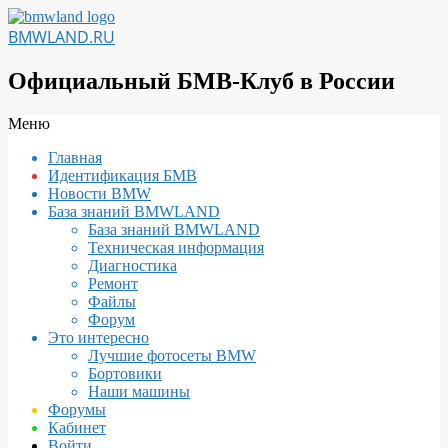
Перейти
к
BMWLAND.RU
содержимому
Официальный БМВ-Клуб в России
Вторичное
Меню
меню
Главная
навигации
Идентификация БМВ
Новости BMW
База знаний BMWLAND
База знаний BMWLAND
Техническая информация
Диагностика
Ремонт
Файлы
Форум
Это интересно
Лучшие фотосеты BMW
Бортовики
Наши машины
Форумы
Кабинет
Войти