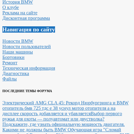
История BMW
О клубе
Реклама на сайте
Дисконтная программа
Навигация по сайту
Новости BMW
Новости пользователей
Наши машины
Бортовики
Ремонт
Техническая информация
Диагностика
Файлы
ПОСЛЕДНИЕ ТЕМЫ ФОРУМА
Электрический AMG CLA 45: Рекорд Нюрбургринга и BMW
отопитель бмв 725 тдс е 38 уснул мотор отопителя а на
дисплее скорость добавляется и убавляется
Выбор первого
ружья для охоты — полуавтомат или двустволка?
Подскажите, где узнать официальную мощность двигателя.
Какими не должны быть BMW
Обучающая игра "Сломай