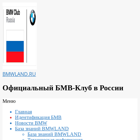
Перейти
к
содержимому
BMWLAND.RU
Официальный БМВ-Клуб в России
Вторичное
Меню
меню
Главная
навигации
Идентификация БМВ
Новости BMW
База знаний BMWLAND
База знаний BMWLAND
Техническая информация