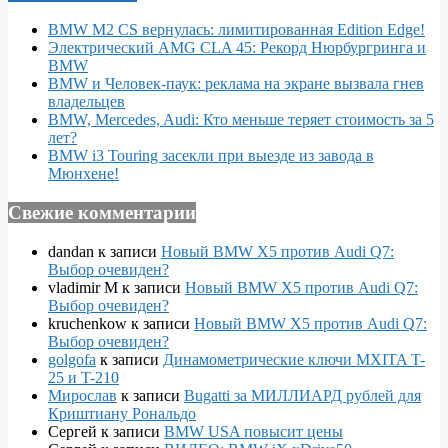
BMW M2 CS вернулась: лимитированная Edition Edge!
Электрический AMG CLA 45: Рекорд Нюрбургринга и
BMW
BMW и Человек-паук: реклама на экране вызвала гнев
владельцев
BMW, Mercedes, Audi: Кто меньше теряет стоимость за 5
лет?
BMW i3 Touring засекли при выезде из завода в
Мюнхене!
Свежие комментарии
dandan
к записи
Новый BMW X5 против Audi Q7:
Выбор очевиден?
vladimir M
к записи
Новый BMW X5 против Audi Q7:
Выбор очевиден?
kruchenkow
к записи
Новый BMW X5 против Audi Q7:
Выбор очевиден?
golgofa
к записи
Динамометрические ключи MXITA T-
25 и T-210
Мирослав
к записи
Bugatti за МИЛЛИАРД рублей для
Криштиану Рональдо
Сергей
к записи
BMW USA повысит цены