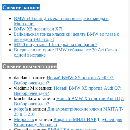
Свежие записи
BMW i3 Touring засекли при выезде из завода в
Мюнхене!
BMW X5 переиграл X7!
Байканьская гонка классики: девять BMW во главе с
легендой 1935 года!
M350 в пустыне: Шестерка на прощание?
Впервые в истории: BMW собрала все 20 Art Cars в
одной выставке
Свежие комментарии
dandan
к записи
Новый BMW X5 против Audi Q7:
Выбор очевиден?
vladimir M
к записи
Новый BMW X5 против Audi Q7:
Выбор очевиден?
kruchenkow
к записи
Новый BMW X5 против Audi Q7:
Выбор очевиден?
golgofa
к записи
Динамометрические ключи MXITA T-
25 и T-210
Мирослав
к записи
Bugatti за МИЛЛИАРД рублей для
Криштиану Рональдо
Сергей
к записи
BMW USA повысит цены