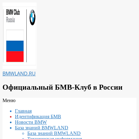
Перейти
к
содержимому
BMWLAND.RU
Официальный БМВ-Клуб в России
Вторичное
Меню
меню
Главная
навигации
Идентификация БМВ
Новости BMW
База знаний BMWLAND
База знаний BMWLAND
Техническая информация