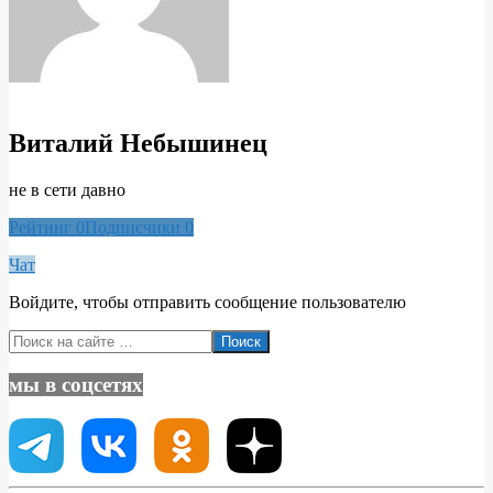
Виталий Небышинец
не в сети давно
Рейтинг
0
Подписчики
0
Чат
Войдите, чтобы отправить сообщение пользователю
2020-
Поиск
03-
08
мы в соцсетях