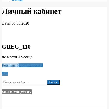
Личный кабинет
Дата:
08.03.2020
Личный
кабинет
GREG_110
не в сети 4 месяца
Рейтинг
0
Подписчики
0
Чат
2020-
Поиск
03-
08
мы в соцсетях