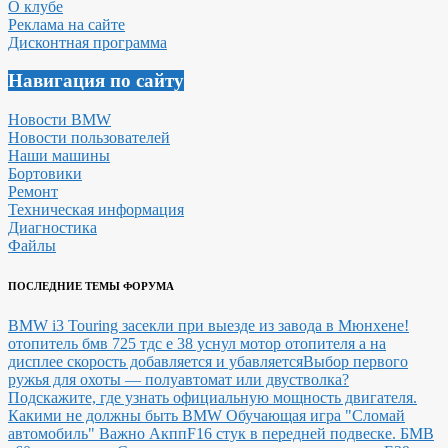
О клубе
Реклама на сайте
Дисконтная программа
Навигация по сайту
Новости BMW
Новости пользователей
Наши машины
Бортовики
Ремонт
Техническая информация
Диагностика
Файлы
ПОСЛЕДНИЕ ТЕМЫ ФОРУМА
BMW i3 Touring засекли при выезде из завода в Мюнхене!
отопитель бмв 725 тдс е 38 уснул мотор отопителя а на
дисплее скорость добавляется и убавляется
Выбор первого
ружья для охоты — полуавтомат или двустволка?
Подскажите, где узнать официальную мощность двигателя.
Какими не должны быть BMW
Обучающая игра "Сломай
автомобиль"
Важно Акпп
F16 стук в передней подвеске.
БМВ