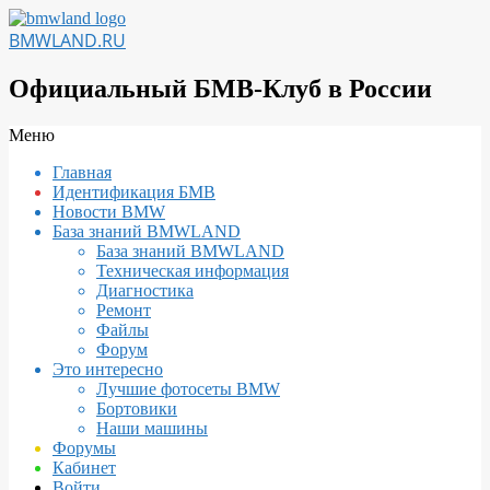
Перейти
к
BMWLAND.RU
содержимому
Официальный БМВ-Клуб в России
Вторичное
Меню
меню
Главная
навигации
Идентификация БМВ
Новости BMW
База знаний BMWLAND
База знаний BMWLAND
Техническая информация
Диагностика
Ремонт
Файлы
Форум
Это интересно
Лучшие фотосеты BMW
Бортовики
Наши машины
Форумы
Кабинет
Войти