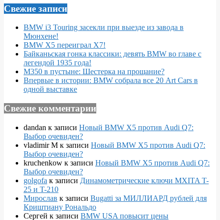
Свежие записи
BMW i3 Touring засекли при выезде из завода в
Мюнхене!
BMW X5 переиграл X7!
Байканьская гонка классики: девять BMW во главе с
легендой 1935 года!
M350 в пустыне: Шестерка на прощание?
Впервые в истории: BMW собрала все 20 Art Cars в
одной выставке
Свежие комментарии
dandan
к записи
Новый BMW X5 против Audi Q7:
Выбор очевиден?
vladimir M
к записи
Новый BMW X5 против Audi Q7:
Выбор очевиден?
kruchenkow
к записи
Новый BMW X5 против Audi Q7:
Выбор очевиден?
golgofa
к записи
Динамометрические ключи MXITA T-
25 и T-210
Мирослав
к записи
Bugatti за МИЛЛИАРД рублей для
Криштиану Рональдо
Сергей
к записи
BMW USA повысит цены