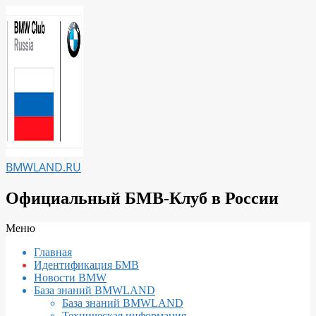
Перейти
к
содержимому
BMWLAND.RU
Официальный БМВ-Клуб в России
Вторичное
Меню
меню
Главная
навигации
Идентификация БМВ
Новости BMW
База знаний BMWLAND
База знаний BMWLAND
Техническая информация