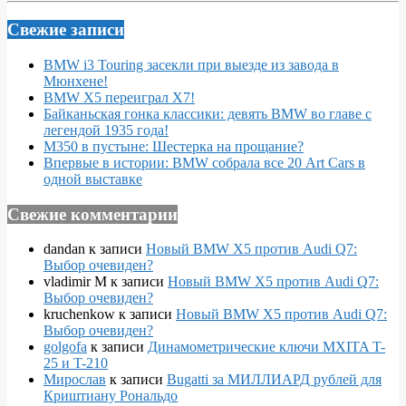
Свежие записи
BMW i3 Touring засекли при выезде из завода в
Мюнхене!
BMW X5 переиграл X7!
Байканьская гонка классики: девять BMW во главе с
легендой 1935 года!
M350 в пустыне: Шестерка на прощание?
Впервые в истории: BMW собрала все 20 Art Cars в
одной выставке
Свежие комментарии
dandan
к записи
Новый BMW X5 против Audi Q7:
Выбор очевиден?
vladimir M
к записи
Новый BMW X5 против Audi Q7:
Выбор очевиден?
kruchenkow
к записи
Новый BMW X5 против Audi Q7:
Выбор очевиден?
golgofa
к записи
Динамометрические ключи MXITA T-
25 и T-210
Мирослав
к записи
Bugatti за МИЛЛИАРД рублей для
Криштиану Рональдо