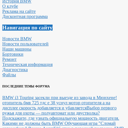
История BMW
О клубе
Реклама на сайте
Дисконтная программа
Навигация по сайту
Новости BMW
Новости пользователей
Наши машины
Бортовики
Ремонт
Техническая информация
Диагностика
Файлы
ПОСЛЕДНИЕ ТЕМЫ ФОРУМА
BMW i3 Touring засекли при выезде из завода в Мюнхене!
отопитель бмв 725 тдс е 38 уснул мотор отопителя а на
дисплее скорость добавляется и убавляется
Выбор первого
ружья для охоты — полуавтомат или двустволка?
Подскажите, где узнать официальную мощность двигателя.
Какими не должны быть BMW
Обучающая игра "Сломай