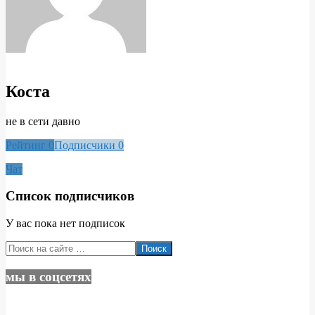
Коста
не в сети давно
Рейтинг
0
Подписчики
0
Чат
Список подписчиков
У вас пока нет подписок
2020-
Поиск
03-
08
мы в соцсетях