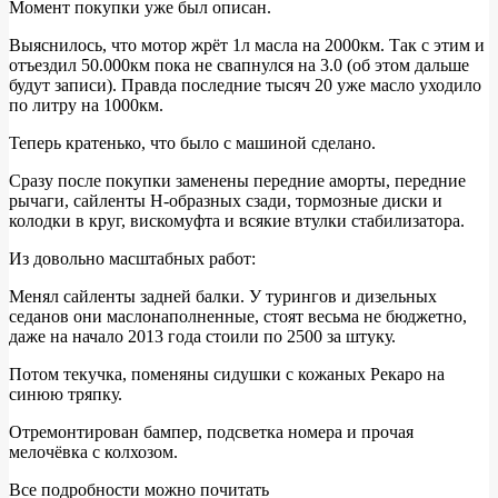
Момент покупки уже был описан.
Краткая
Выяснилось, что мотор жрёт 1л масла на 2000км. Так с этим и
эксплуатация
отъездил 50.000км пока не свапнулся на 3.0 (об этом дальше
будут записи). Правда последние тысяч 20 уже масло уходило
BMW
по литру на 1000км.
e39
Теперь кратенько, что было с машиной сделано.
530i
за
Сразу после покупки заменены передние аморты, передние
рычаги, сайленты Н-образных сзади, тормозные диски и
3
колодки в круг, вискомуфта и всякие втулки стабилизатора.
года
Из довольно масштабных работ:
Менял сайленты задней балки. У турингов и дизельных
седанов они маслонаполненные, стоят весьма не бюджетно,
даже на начало 2013 года стоили по 2500 за штуку.
Потом текучка, поменяны сидушки с кожаных Рекаро на
синюю тряпку.
Отремонтирован бампер, подсветка номера и прочая
мелочёвка с колхозом.
Все подробности можно почитать