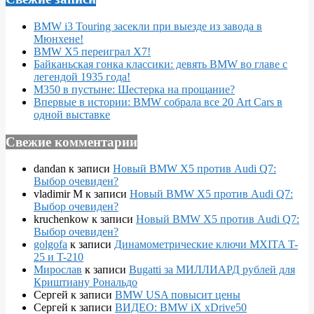
BMW i3 Touring засекли при выезде из завода в
Мюнхене!
BMW X5 переиграл X7!
Байканьская гонка классики: девять BMW во главе с
легендой 1935 года!
M350 в пустыне: Шестерка на прощание?
Впервые в истории: BMW собрала все 20 Art Cars в
одной выставке
Свежие комментарии
dandan
к записи
Новый BMW X5 против Audi Q7:
Выбор очевиден?
vladimir M
к записи
Новый BMW X5 против Audi Q7:
Выбор очевиден?
kruchenkow
к записи
Новый BMW X5 против Audi Q7:
Выбор очевиден?
golgofa
к записи
Динамометрические ключи MXITA T-
25 и T-210
Мирослав
к записи
Bugatti за МИЛЛИАРД рублей для
Криштиану Рональдо
Сергей
к записи
BMW USA повысит цены
Сергей
к записи
ВИДЕО: BMW iX xDrive50