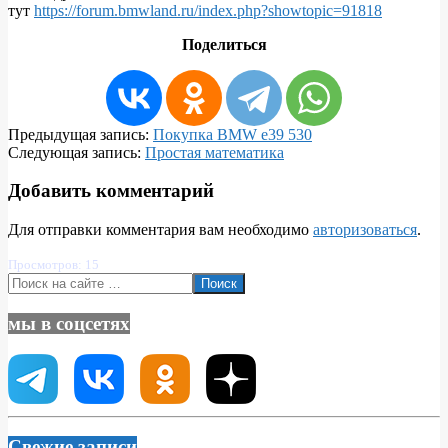
тут
https://forum.bmwland.ru/index.php?showtopic=91818
Поделиться
2015-
Предыдущая запись:
Покупка BMW e39 530
11-
Следующая запись:
Простая математика
12
Добавить комментарий
Для отправки комментария вам необходимо
авторизоваться
.
Просмотров: 15
Поиск
мы в соцсетях
Свежие записи