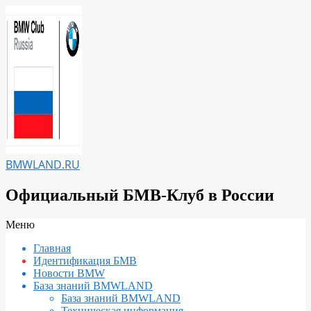
Перейти
к
содержимому
BMWLAND.RU
Официальный БМВ-Клуб в России
Вторичное
Меню
меню
Главная
навигации
Идентификация БМВ
Новости BMW
База знаний BMWLAND
База знаний BMWLAND
Техническая информация