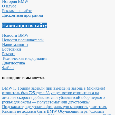
История BMW
О клубе
Реклама на сайте
Дисконтная программа
Навигация по сайту
Новости BMW
Новости пользователей
Наши машины
Бортовики
Ремонт
Техническая информация
Диагностика
Файлы
ПОСЛЕДНИЕ ТЕМЫ ФОРУМА
BMW i3 Touring засекли при выезде из завода в Мюнхене!
отопитель бмв 725 тдс е 38 уснул мотор отопителя а на
дисплее скорость добавляется и убавляется
Выбор первого
ружья для охоты — полуавтомат или двустволка?
Подскажите, где узнать официальную мощность двигателя.
Какими не должны быть BMW
Обучающая игра "Сломай