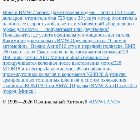
ПОСЛЕДНИЕ ТЕМЫ ФОРУМА
Новый BMW 7 Series: Даже базовая модель – почти 150 тысяч
долларов!
отопитель бмв 725 тдс е 38 уснул мотор отопителя а
на дисплее скорость добавляется и убавляется
Выбор первого
ружья для охоты — полуавтомат или двустволка?
Подскажите, где узнать официальную мощность двигателя.
Какими не должны быть BMW
Обучающая игра "Сломай
автомобиль"
Важно Акпп
F16 стук в передней подвеске.
БМВ
е60 смарт ключ Смарт ключ не вытаскивается из замка
E39
DSC или датчик АБС
Метки m50б25 безванос Не
прокручивается коленвал после выставления меток
Е28
М10В18 инжектор Давление масла
Классификация
промежуточных рычагов и коромысел N20B20
Артикулы
армированных топливных шлангов и систем охлаждения
Турбины IRONUNIT на BMW.
[Продам] BMW X5 xDrive 2025
(город: Минск )
© 1995—2026 Официальный Автоклуб
«BMWLAND»