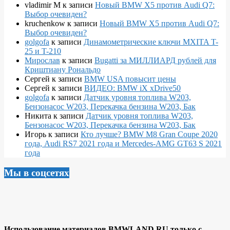
vladimir M
к записи
Новый BMW X5 против Audi Q7:
Выбор очевиден?
kruchenkow
к записи
Новый BMW X5 против Audi Q7:
Выбор очевиден?
golgofa
к записи
Динамометрические ключи MXITA T-
25 и T-210
Мирослав
к записи
Bugatti за МИЛЛИАРД рублей для
Криштиану Рональдо
Сергей
к записи
BMW USA повысит цены
Сергей
к записи
ВИДЕО: BMW iX xDrive50
golgofa
к записи
Датчик уровня топлива W203,
Бензонасос W203, Перекачка бензина W203, Бак
Никита
к записи
Датчик уровня топлива W203,
Бензонасос W203, Перекачка бензина W203, Бак
Игорь
к записи
Кто лучше? BMW M8 Gran Coupe 2020
года, Audi RS7 2021 года и Mercedes-AMG GT63 S 2021
года
Мы в соцсетях
Использование материалов BMWLAND.RU только с