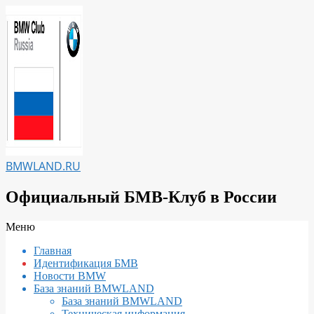
Перейти
к
содержимому
BMWLAND.RU
Официальный БМВ-Клуб в России
Вторичное
Меню
меню
Главная
навигации
Идентификация БМВ
Новости BMW
База знаний BMWLAND
База знаний BMWLAND
Техническая информация