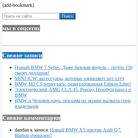
[add-bookmark]
2018-
Поиск
04-
02
мы в соцсетях
Свежие записи
Новый BMW 7 Series: Даже базовая модель – почти 150
тысяч долларов!
MINI JCW: аксессуары, которые оживляют хот-хэтч
BMW M2 CS вернулась: лимитированная Edition Edge!
Электрический AMG CLA 45: Рекорд Нюрбургринга и
BMW
BMW и Человек-паук: реклама на экране вызвала гнев
владельцев
Свежие комментарии
dandan
к записи
Новый BMW X5 против Audi Q7:
Выбор очевиден?