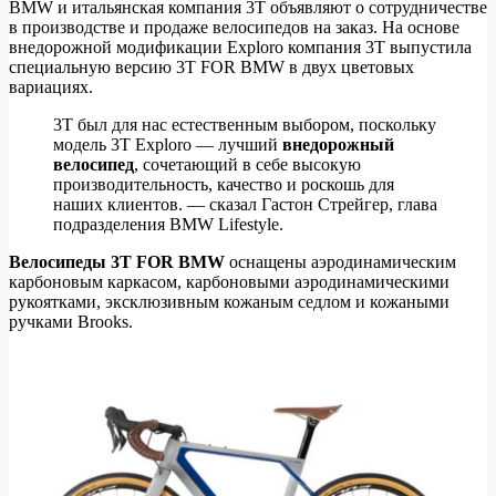
BMW и итальянская компания 3T объявляют о сотрудничестве
в производстве и продаже велосипедов на заказ. На основе
Эксклюзивные
внедорожной модификации Exploro компания 3T выпустила
велосипеды
специальную версию 3T FOR BMW в двух цветовых
вариациях.
от
компаний
3T был для нас естественным выбором, поскольку
модель 3T Exploro — лучший
внедорожный
BMW
велосипед
, сочетающий в себе высокую
и
производительность, качество и роскошь для
наших клиентов. — сказал Гастон Стрейгер, глава
3Т
подразделения BMW Lifestyle.
Велосипеды 3T FOR BMW
оснащены аэродинамическим
карбоновым каркасом, карбоновыми аэродинамическими
рукоятками, эксклюзивным кожаным седлом и кожаными
ручками Brooks.