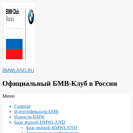
Перейти
к
содержимому
BMWLAND.RU
Официальный БМВ-Клуб в России
Вторичное
Меню
меню
Главная
навигации
Идентификация БМВ
Новости BMW
База знаний BMWLAND
База знаний BMWLAND
Техническая информация