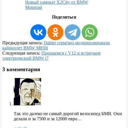
Новый самокат X2City от BMW
Motorrad
Поделиться
2020-
Предыдущая запись:
Dahler серьёзно модернизировали
03-
кабриолет BMW M850i
18
Следующая запись:
Прощаемся с V12 и встречаем
электрический BMW i7
3 комментария
Так это далеко не самый дорогой велосипед БМВ. Они
делали и за 7500 и за 12000 евро…