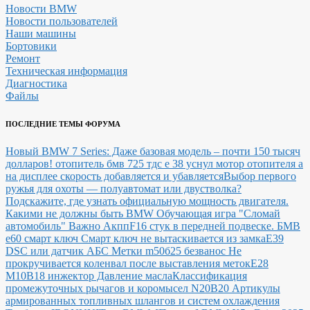
Новости BMW
Новости пользователей
Наши машины
Бортовики
Ремонт
Техническая информация
Диагностика
Файлы
ПОСЛЕДНИЕ ТЕМЫ ФОРУМА
Новый BMW 7 Series: Даже базовая модель – почти 150 тысяч
долларов!
отопитель бмв 725 тдс е 38 уснул мотор отопителя а
на дисплее скорость добавляется и убавляется
Выбор первого
ружья для охоты — полуавтомат или двустволка?
Подскажите, где узнать официальную мощность двигателя.
Какими не должны быть BMW
Обучающая игра "Сломай
автомобиль"
Важно Акпп
F16 стук в передней подвеске.
БМВ
е60 смарт ключ Смарт ключ не вытаскивается из замка
E39
DSC или датчик АБС
Метки m50б25 безванос Не
прокручивается коленвал после выставления меток
Е28
М10В18 инжектор Давление масла
Классификация
промежуточных рычагов и коромысел N20B20
Артикулы
армированных топливных шлангов и систем охлаждения