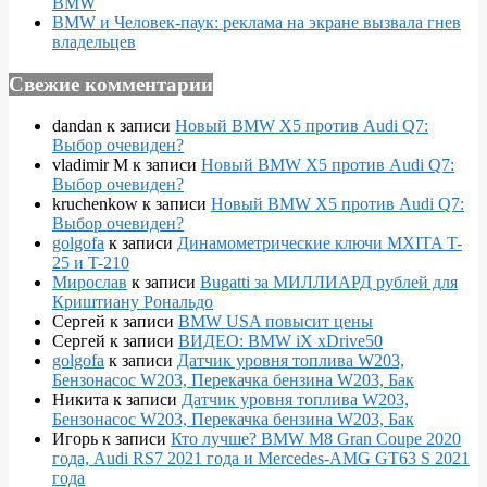
BMW
BMW и Человек-паук: реклама на экране вызвала гнев
владельцев
Свежие комментарии
dandan
к записи
Новый BMW X5 против Audi Q7:
Выбор очевиден?
vladimir M
к записи
Новый BMW X5 против Audi Q7:
Выбор очевиден?
kruchenkow
к записи
Новый BMW X5 против Audi Q7:
Выбор очевиден?
golgofa
к записи
Динамометрические ключи MXITA T-
25 и T-210
Мирослав
к записи
Bugatti за МИЛЛИАРД рублей для
Криштиану Рональдо
Сергей
к записи
BMW USA повысит цены
Сергей
к записи
ВИДЕО: BMW iX xDrive50
golgofa
к записи
Датчик уровня топлива W203,
Бензонасос W203, Перекачка бензина W203, Бак
Никита
к записи
Датчик уровня топлива W203,
Бензонасос W203, Перекачка бензина W203, Бак
Игорь
к записи
Кто лучше? BMW M8 Gran Coupe 2020
года, Audi RS7 2021 года и Mercedes-AMG GT63 S 2021
года