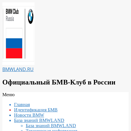
Перейти
к
содержимому
BMWLAND.RU
Официальный БМВ-Клуб в России
Вторичное
Меню
меню
Главная
навигации
Идентификация БМВ
Новости BMW
База знаний BMWLAND
База знаний BMWLAND
Техническая информация