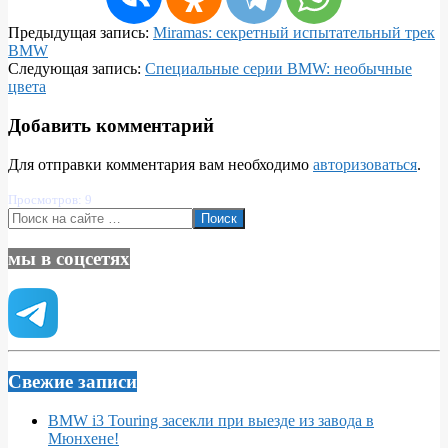
2025-
Предыдущая запись:
Miramas: секретный испытательный трек
03-
BMW
17
Следующая запись:
Специальные серии BMW: необычные
цвета
Добавить комментарий
Для отправки комментария вам необходимо
авторизоваться
.
Просмотров: 9
Поиск
мы в соцсетях
Свежие записи
BMW i3 Touring засекли при выезде из завода в
Мюнхене!