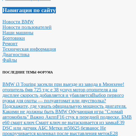
Навигация по сайту
Новости BMW
Новости пользователей
Наши машины
Бортовики
Ремонт
Техническая информация
Диагностика
Файлы
ПОСЛЕДНИЕ ТЕМЫ ФОРУМА
BMW i3 Touring засекли при выезде из завода в Мюнхене!
отопитель бмв 725 тдс е 38 уснул мотор отопителя а на
дисплее скорость добавляется и убавляется
Выбор первого
ружья для охоты — полуавтомат или двустволка?
Подскажите, где узнать официальную мощность двигателя.
Какими не должны быть BMW
Обучающая игра "Сломай
автомобиль"
Важно Акпп
F16 стук в передней подвеске.
БМВ
е60 смарт ключ Смарт ключ не вытаскивается из замка
E39
DSC или датчик АБС
Метки m50б25 безванос Не
прокручивается коленвал после выставления меток
Е28