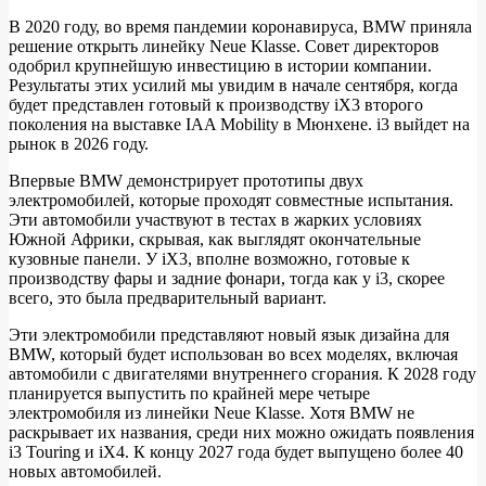
В 2020 году, во время пандемии коронавируса, BMW приняла
решение открыть линейку Neue Klasse. Совет директоров
Новые
одобрил крупнейшую инвестицию в истории компании.
i3
Результаты этих усилий мы увидим в начале сентября, когда
будет представлен готовый к производству iX3 второго
и
поколения на выставке IAA Mobility в Мюнхене. i3 выйдет на
iX3
рынок в 2026 году.
проходят
Впервые BMW демонстрирует прототипы двух
совместные
электромобилей, которые проходят совместные испытания.
Эти автомобили участвуют в тестах в жарких условиях
испытания
Южной Африки, скрывая, как выглядят окончательные
кузовные панели. У iX3, вполне возможно, готовые к
производству фары и задние фонари, тогда как у i3, скорее
всего, это была предварительный вариант.
Эти электромобили представляют новый язык дизайна для
BMW, который будет использован во всех моделях, включая
автомобили с двигателями внутреннего сгорания. К 2028 году
планируется выпустить по крайней мере четыре
электромобиля из линейки Neue Klasse. Хотя BMW не
раскрывает их названия, среди них можно ожидать появления
i3 Touring и iX4. К концу 2027 года будет выпущено более 40
новых автомобилей.