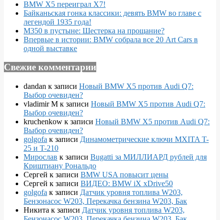
BMW X5 переиграл X7!
Байканьская гонка классики: девять BMW во главе с
легендой 1935 года!
M350 в пустыне: Шестерка на прощание?
Впервые в истории: BMW собрала все 20 Art Cars в
одной выставке
Свежие комментарии
dandan
к записи
Новый BMW X5 против Audi Q7:
Выбор очевиден?
vladimir M
к записи
Новый BMW X5 против Audi Q7:
Выбор очевиден?
kruchenkow
к записи
Новый BMW X5 против Audi Q7:
Выбор очевиден?
golgofa
к записи
Динамометрические ключи MXITA T-
25 и T-210
Мирослав
к записи
Bugatti за МИЛЛИАРД рублей для
Криштиану Рональдо
Сергей
к записи
BMW USA повысит цены
Сергей
к записи
ВИДЕО: BMW iX xDrive50
golgofa
к записи
Датчик уровня топлива W203,
Бензонасос W203, Перекачка бензина W203, Бак
Никита
к записи
Датчик уровня топлива W203,
Бензонасос W203, Перекачка бензина W203, Бак