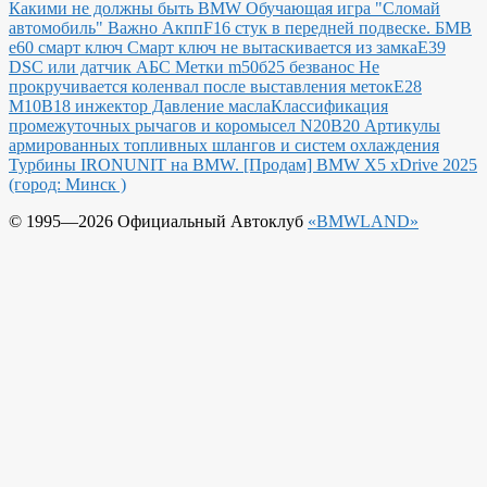
Какими не должны быть BMW
Обучающая игра "Сломай
автомобиль"
Важно Акпп
F16 стук в передней подвеске.
БМВ
е60 смарт ключ Смарт ключ не вытаскивается из замка
E39
DSC или датчик АБС
Метки m50б25 безванос Не
прокручивается коленвал после выставления меток
Е28
М10В18 инжектор Давление масла
Классификация
промежуточных рычагов и коромысел N20B20
Артикулы
армированных топливных шлангов и систем охлаждения
Турбины IRONUNIT на BMW.
[Продам] BMW X5 xDrive 2025
(город: Минск )
© 1995—2026 Официальный Автоклуб
«BMWLAND»