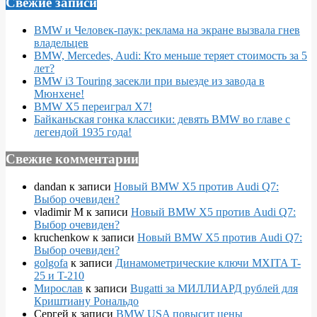
Свежие записи
BMW и Человек-паук: реклама на экране вызвала гнев
владельцев
BMW, Mercedes, Audi: Кто меньше теряет стоимость за 5
лет?
BMW i3 Touring засекли при выезде из завода в
Мюнхене!
BMW X5 переиграл X7!
Байканьская гонка классики: девять BMW во главе с
легендой 1935 года!
Свежие комментарии
dandan
к записи
Новый BMW X5 против Audi Q7:
Выбор очевиден?
vladimir M
к записи
Новый BMW X5 против Audi Q7:
Выбор очевиден?
kruchenkow
к записи
Новый BMW X5 против Audi Q7:
Выбор очевиден?
golgofa
к записи
Динамометрические ключи MXITA T-
25 и T-210
Мирослав
к записи
Bugatti за МИЛЛИАРД рублей для
Криштиану Рональдо
Сергей
к записи
BMW USA повысит цены