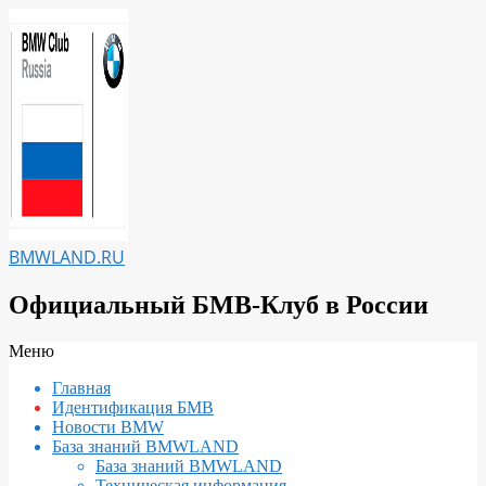
Перейти
к
содержимому
BMWLAND.RU
Официальный БМВ-Клуб в России
Вторичное
Меню
меню
Главная
навигации
Идентификация БМВ
Новости BMW
База знаний BMWLAND
База знаний BMWLAND
Техническая информация