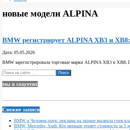
новые модели ALPINA
BMW регистрирует ALPINA XB3 и XB8: 
2026-
Дата:
05.05.2026
05-
BMW зарегистрировала торговые марки ALPINA XB3 и XB8. Пе
05
Поиск
мы в соцсетях
Свежие записи
BMW и Человек-паук: реклама на экране вызвала гнев вл
BMW, Mercedes, Audi: Кто меньше теряет стоимость за 5 л