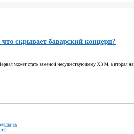
что скрывает баварский концерн?
рвая может стать заменой несуществующему X3 M, а вторая на
адельцев
ет?