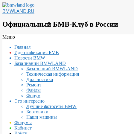
Перейти
к
BMWLAND.RU
содержимому
Официальный БМВ-Клуб в России
Вторичное
Меню
меню
Главная
навигации
Идентификация БМВ
Новости BMW
База знаний BMWLAND
База знаний BMWLAND
Техническая информация
Диагностика
Ремонт
Файлы
Форум
Это интересно
Лучшие фотосеты BMW
Бортовики
Наши машины
Форумы
Кабинет
Войти