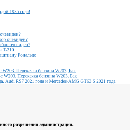
!
ндой 1935 года!
очевиден?
ор очевиден?
бор очевиден?
и T-210
иштиану Рональдо
с W203, Перекачка бензина W203, Бак
с W203, Перекачка бензина W203, Бак
, Audi RS7 2021 года и Mercedes-AMG GT63 S 2021 года
ного разрешения администрации.