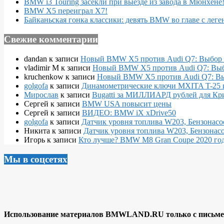
BMW i3 Touring засекли при выезде из завода в Мюнхене
BMW X5 переиграл X7!
Байканьская гонка классики: девять BMW во главе с леге
Свежие комментарии
dandan
к записи
Новый BMW X5 против Audi Q7: Выбор 
vladimir M
к записи
Новый BMW X5 против Audi Q7: Выб
kruchenkow
к записи
Новый BMW X5 против Audi Q7: Вы
golgofa
к записи
Динамометрические ключи MXITA T-25 
Мирослав
к записи
Bugatti за МИЛЛИАРД рублей для Кр
Сергей
к записи
BMW USA повысит цены
Сергей
к записи
ВИДЕО: BMW iX xDrive50
golgofa
к записи
Датчик уровня топлива W203, Бензонасо
Никита
к записи
Датчик уровня топлива W203, Бензонасо
Игорь
к записи
Кто лучше? BMW M8 Gran Coupe 2020 года
Мы в соцсетях
Использование материалов BMWLAND.RU только с письмен