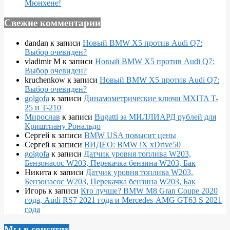
Мюнхене!
Свежие комментарии
dandan
к записи
Новый BMW X5 против Audi Q7:
Выбор очевиден?
vladimir M
к записи
Новый BMW X5 против Audi Q7:
Выбор очевиден?
kruchenkow
к записи
Новый BMW X5 против Audi Q7:
Выбор очевиден?
golgofa
к записи
Динамометрические ключи MXITA T-
25 и T-210
Мирослав
к записи
Bugatti за МИЛЛИАРД рублей для
Криштиану Рональдо
Сергей
к записи
BMW USA повысит цены
Сергей
к записи
ВИДЕО: BMW iX xDrive50
golgofa
к записи
Датчик уровня топлива W203,
Бензонасос W203, Перекачка бензина W203, Бак
Никита
к записи
Датчик уровня топлива W203,
Бензонасос W203, Перекачка бензина W203, Бак
Игорь
к записи
Кто лучше? BMW M8 Gran Coupe 2020
года, Audi RS7 2021 года и Mercedes-AMG GT63 S 2021
года
Мы в соцсетях