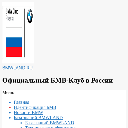
Перейти
к
содержимому
BMWLAND.RU
Официальный БМВ-Клуб в России
Вторичное
Меню
меню
Главная
навигации
Идентификация БМВ
Новости BMW
База знаний BMWLAND
База знаний BMWLAND
Техническая информация