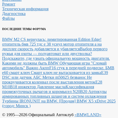
Ремонт
Техническая информация
Диагностика
Файлы
ПОСЛЕДНИЕ ТЕМЫ ФОРУМА
BMW M2 CS вернулась: лимитированная Edition Edge!
отопитель бмв 725 тдс е 38 уснул мотор отопителя а на
дисплее скорость добавляется и убавляется
Выбор первого
ружья для охоты — полуавтомат или двустволка?
Подскажите, где узнать официальную мощность двигателя.
Какими не должны быть BMW
Обучающая игра "Сломай
автомобиль"
Важно Акпп
F16 стук в передней подвеске.
БМВ
е60 смарт ключ Смарт ключ не вытаскивается из замка
E39
DSC или датчик АБС
Метки m50б25 безванос Не
прокручивается коленвал после выставления меток
Е28
М10В18 инжектор Давление масла
Классификация
промежуточных рычагов и коромысел N20B20
Артикулы
армированных топливных шлангов и систем охлаждения
Турбины IRONUNIT на BMW.
[Продам] BMW X5 xDrive 2025
(город: Минск )
© 1995—2026 Официальный Автоклуб
«BMWLAND»