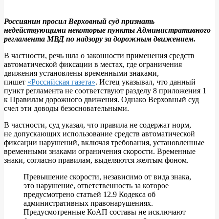
Россиянин просил Верховный суд признать
недействующими некоторые пункты Административного
Верховный
регламента МВД по надзору за дорожным движением.
суд:
В частности, речь шла о законности применения средств
камеры
автоматической фиксации в местах, где ограничения
видеофиксации
движения установлены временными знаками,
пишет
«Российская газета»
. Истец указывал, что данный
в
пункт регламента не соответствуют разделу 8 приложения 1
зоне
к Правилам дорожного движения. Однако Верховный суд
счел эти доводы безосновательными.
временных
знаков
В частности, суд указал, что правила не содержат норм,
не допускающих использование средств автоматической
фиксации нарушений, включая требования, установленные
временными знаками ограничения скорости. Временные
знаки, согласно правилам, выделяются желтым фоном.
Превышение скорости, независимо от вида знака,
это нарушение, ответственность за которое
предусмотрено статьей 12.9 Кодекса об
административных правонарушениях.
Предусмотренные КоАП составы не исключают