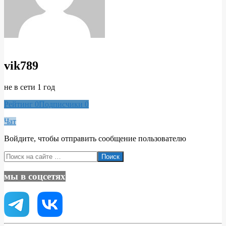
vik789
не в сети 1 год
Рейтинг
0
Подписчики
0
Чат
Войдите, чтобы отправить сообщение пользователю
2020-
Поиск
03-
08
мы в соцсетях