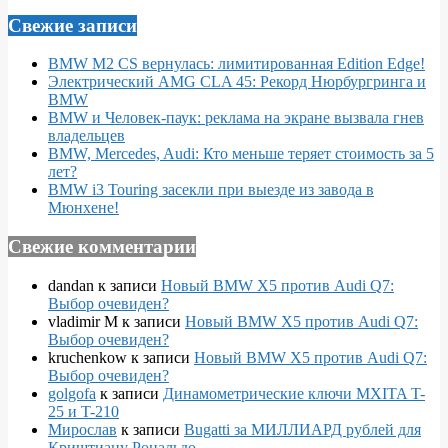
Свежие записи
BMW M2 CS вернулась: лимитированная Edition Edge!
Электрический AMG CLA 45: Рекорд Нюрбургринга и
BMW
BMW и Человек-паук: реклама на экране вызвала гнев
владельцев
BMW, Mercedes, Audi: Кто меньше теряет стоимость за 5
лет?
BMW i3 Touring засекли при выезде из завода в
Мюнхене!
Свежие комментарии
dandan
к записи
Новый BMW X5 против Audi Q7:
Выбор очевиден?
vladimir M
к записи
Новый BMW X5 против Audi Q7:
Выбор очевиден?
kruchenkow
к записи
Новый BMW X5 против Audi Q7:
Выбор очевиден?
golgofa
к записи
Динамометрические ключи MXITA T-
25 и T-210
Мирослав
к записи
Bugatti за МИЛЛИАРД рублей для
Криштиану Рональдо