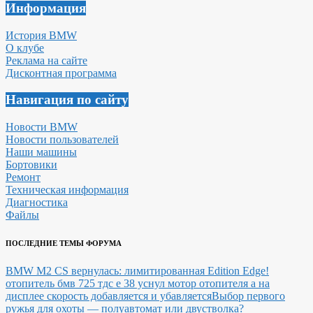
Информация
История BMW
О клубе
Реклама на сайте
Дисконтная программа
Навигация по сайту
Новости BMW
Новости пользователей
Наши машины
Бортовики
Ремонт
Техническая информация
Диагностика
Файлы
ПОСЛЕДНИЕ ТЕМЫ ФОРУМА
BMW M2 CS вернулась: лимитированная Edition Edge!
отопитель бмв 725 тдс е 38 уснул мотор отопителя а на
дисплее скорость добавляется и убавляется
Выбор первого
ружья для охоты — полуавтомат или двустволка?