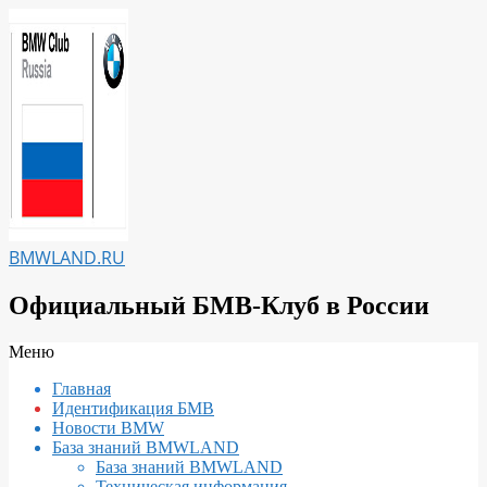
Перейти
к
содержимому
BMWLAND.RU
Официальный БМВ-Клуб в России
Вторичное
Меню
меню
Главная
навигации
Идентификация БМВ
Новости BMW
База знаний BMWLAND
База знаний BMWLAND
Техническая информация