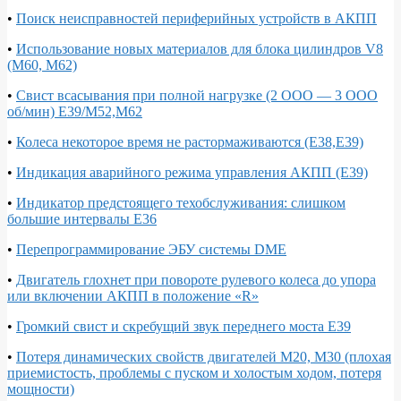
•
Поиск неисправностей периферийных устройств в АКПП
•
Использование новых материалов для блока цилиндров V8
(М60, М62)
•
Свист всасывания при полной нагрузке (2 ООО — 3 ООО
об/мин) Е39/М52,М62
•
Колеса некоторое время не растормаживаются (E38,E39)
•
Индикация аварийного режима управления АКПП (E39)
•
Индикатор предстоящего техобслуживания: слишком
большие интервалы Е36
•
Перепрограммирование ЭБУ системы DME
•
Двигатель глохнет при повороте рулевого колеса до упора
или включении АКПП в положение «R»
•
Громкий свист и скребущий звук переднего моста Е39
•
Потеря динамических свойств двигателей М20, М30 (плохая
приемистость, проблемы с пуском и холостым ходом, потеря
мощности)