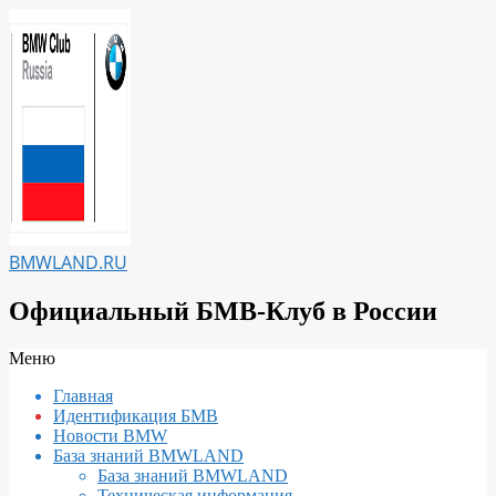
Перейти
к
содержимому
BMWLAND.RU
Официальный БМВ-Клуб в России
Вторичное
Меню
меню
Главная
навигации
Идентификация БМВ
Новости BMW
База знаний BMWLAND
База знаний BMWLAND
Техническая информация