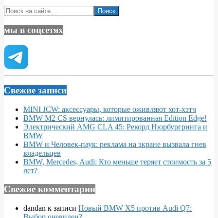
2018-
Поиск
04-
02
мы в соцсетях
Свежие записи
MINI JCW: аксессуары, которые оживляют хот-хэтч
BMW M2 CS вернулась: лимитированная Edition Edge!
Электрический AMG CLA 45: Рекорд Нюрбургринга и
BMW
BMW и Человек-паук: реклама на экране вызвала гнев
владельцев
BMW, Mercedes, Audi: Кто меньше теряет стоимость за 5
лет?
Свежие комментарии
dandan
к записи
Новый BMW X5 против Audi Q7:
Выбор очевиден?