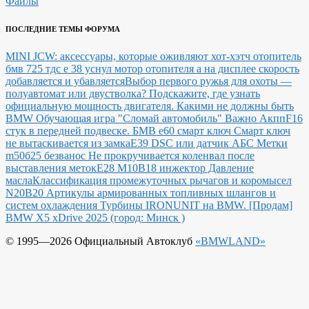
Файлы
ПОСЛЕДНИЕ ТЕМЫ ФОРУМА
MINI JCW: аксессуары, которые оживляют хот-хэтч
отопитель
бмв 725 тдс е 38 уснул мотор отопителя а на дисплее скорость
добавляется и убавляется
Выбор первого ружья для охоты —
полуавтомат или двустволка?
Подскажите, где узнать
официальную мощность двигателя.
Какими не должны быть
BMW
Обучающая игра "Сломай автомобиль"
Важно Акпп
F16
стук в передней подвеске.
БМВ е60 смарт ключ Смарт ключ
не вытаскивается из замка
E39 DSC или датчик АБС
Метки
m50б25 безванос Не прокручивается коленвал после
выставления меток
Е28 М10В18 инжектор Давление
масла
Классификация промежуточных рычагов и коромысел
N20B20
Артикулы армированных топливных шлангов и
систем охлаждения
Турбины IRONUNIT на BMW.
[Продам]
BMW X5 xDrive 2025 (город: Минск )
© 1995—2026 Официальный Автоклуб
«BMWLAND»