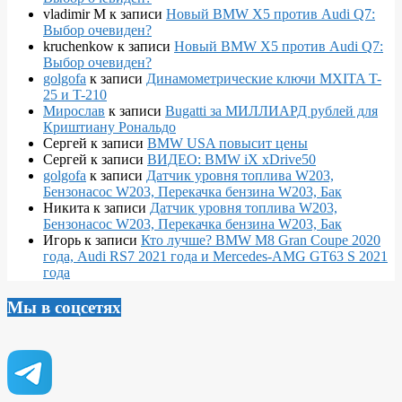
vladimir M
к записи
Новый BMW X5 против Audi Q7:
Выбор очевиден?
kruchenkow
к записи
Новый BMW X5 против Audi Q7:
Выбор очевиден?
golgofa
к записи
Динамометрические ключи MXITA T-
25 и T-210
Мирослав
к записи
Bugatti за МИЛЛИАРД рублей для
Криштиану Рональдо
Сергей
к записи
BMW USA повысит цены
Сергей
к записи
ВИДЕО: BMW iX xDrive50
golgofa
к записи
Датчик уровня топлива W203,
Бензонасос W203, Перекачка бензина W203, Бак
Никита
к записи
Датчик уровня топлива W203,
Бензонасос W203, Перекачка бензина W203, Бак
Игорь
к записи
Кто лучше? BMW M8 Gran Coupe 2020
года, Audi RS7 2021 года и Mercedes-AMG GT63 S 2021
года
Мы в соцсетях