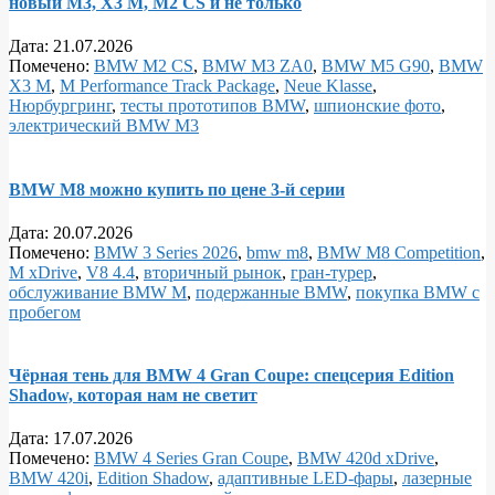
новый M3, X3 M, M2 CS и не только
Дата:
21.07.2026
Помечено:
BMW M2 CS
,
BMW M3 ZA0
,
BMW M5 G90
,
BMW
X3 M
,
M Performance Track Package
,
Neue Klasse
,
Нюрбургринг
,
тесты прототипов BMW
,
шпионские фото
,
электрический BMW M3
BMW M8 можно купить по цене 3-й серии
Дата:
20.07.2026
Помечено:
BMW 3 Series 2026
,
bmw m8
,
BMW M8 Competition
,
M xDrive
,
V8 4.4
,
вторичный рынок
,
гран‑турер
,
обслуживание BMW M
,
подержанные BMW
,
покупка BMW с
пробегом
Чёрная тень для BMW 4 Gran Coupe: спецсерия Edition
Shadow, которая нам не светит
Дата:
17.07.2026
Помечено:
BMW 4 Series Gran Coupe
,
BMW 420d xDrive
,
BMW 420i
,
Edition Shadow
,
адаптивные LED‑фары
,
лазерные