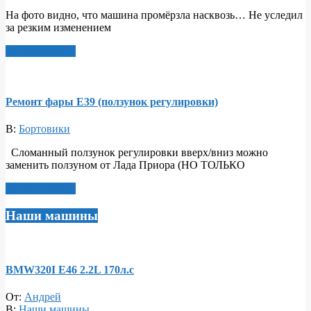
На фото видно, что машина промёрзла насквозь… Не уследил
за резким изменением
Читать далее >
Ремонт фары Е39 (ползунок регулировки)
В:
Бортовики
Сломанный ползунок регулировки вверх/вниз можно
заменить ползуном от Лада Приора (НО ТОЛЬКО
Читать далее >
Наши машины
BMW320I E46 2.2L 170л.c
От:
Андрей
В:
Наши машины