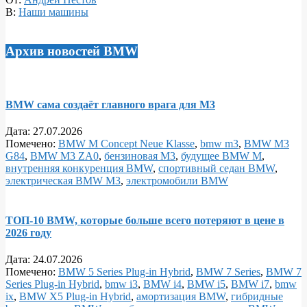
В:
Наши машины
Архив новостей BMW
BMW сама создаёт главного врага для M3
Дата:
27.07.2026
Помечено:
BMW M Concept Neue Klasse
,
bmw m3
,
BMW M3
G84
,
BMW M3 ZA0
,
бензиновая M3
,
будущее BMW M
,
внутренняя конкуренция BMW
,
спортивный седан BMW
,
электрическая BMW M3
,
электромобили BMW
ТОП‑10 BMW, которые больше всего потеряют в цене в
2026 году
Дата:
24.07.2026
Помечено:
BMW 5 Series Plug‑in Hybrid
,
BMW 7 Series
,
BMW 7
Series Plug‑in Hybrid
,
bmw i3
,
BMW i4
,
BMW i5
,
BMW i7
,
bmw
ix
,
BMW X5 Plug‑in Hybrid
,
амортизация BMW
,
гибридные