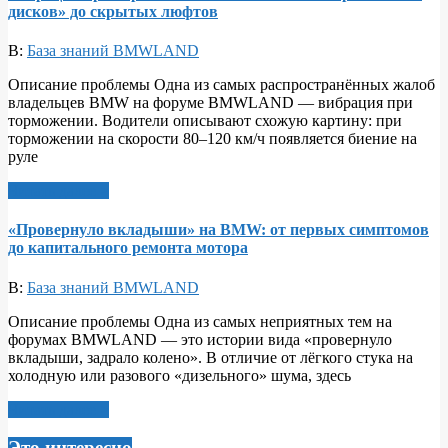
дисков» до скрытых люфтов
В:
База знаний BMWLAND
Описание проблемы Одна из самых распространённых жалоб
владельцев BMW на форуме BMWLAND — вибрация при
торможении. Водители описывают схожую картину: при
торможении на скорости 80–120 км/ч появляется биение на
руле
Читать далее >
«Провернуло вкладыши» на BMW: от первых симптомов
до капитального ремонта мотора
В:
База знаний BMWLAND
Описание проблемы Одна из самых неприятных тем на
форумах BMWLAND — это истории вида «провернуло
вкладыши, задрало колено». В отличие от лёгкого стука на
холодную или разового «дизельного» шума, здесь
Читать далее >
Это интересно