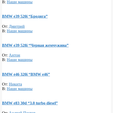
В:
Наши машины
BMW e39 520i “Бродяга”
От:
Дмитрий
В:
Наши машины
BMW e39 528i “Черная жемчужина”
От:
Антон
В:
Наши машины
BMW e46 320i “BMW e46”
От:
Никита
В:
Наши машины
BMW e83 30d “3.0 turbo diesel”
От:
Андрей Пестов