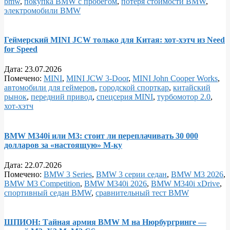
bmw
,
покупка BMW с пробегом
,
потеря стоимости BMW
,
электромобили BMW
Геймерский MINI JCW только для Китая: хот‑хэтч из Need
for Speed
Дата:
23.07.2026
Помечено:
MINI
,
MINI JCW 3‑Door
,
MINI John Cooper Works
,
автомобили для геймеров
,
городской спорткар
,
китайский
рынок
,
передний привод
,
спецсерия MINI
,
турбомотор 2.0
,
хот‑хэтч
BMW M340i или M3: стоит ли переплачивать 30 000
долларов за «настоящую» M‑ку
Дата:
22.07.2026
Помечено:
BMW 3 Series
,
BMW 3 серии седан
,
BMW M3 2026
,
BMW M3 Competition
,
BMW M340i 2026
,
BMW M340i xDrive
,
спортивный седан BMW
,
сравнительный тест BMW
ШПИОН: Тайная армия BMW M на Нюрбургринге —