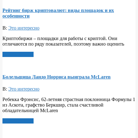
Рейтинг бирж криптовалют: виды площадок и их
особенности
В:
Это интересно
Криптобиржи – площадки для работы с криптой. Они
отличаются по ряду показателей, поэтому важно оценить
Читать далее >
Болельщица Ландо Норриса выиграла McLaren
В:
Это интересно
Ребекка Фрэнсис, 62-летняя страстная поклонница Формулы 1
из Аскота, графство Беркшир, стала счастливой
обладательницей McLaren
Читать далее >