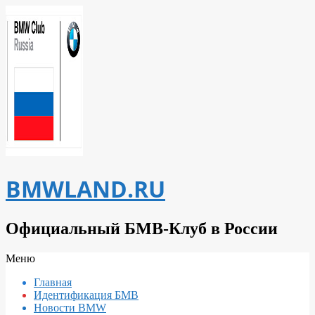
Перейти
к
содержимому
BMWLAND.RU
Официальный БМВ-Клуб в России
Вторичное
Меню
меню
Главная
навигации
Идентификация БМВ
Новости BMW