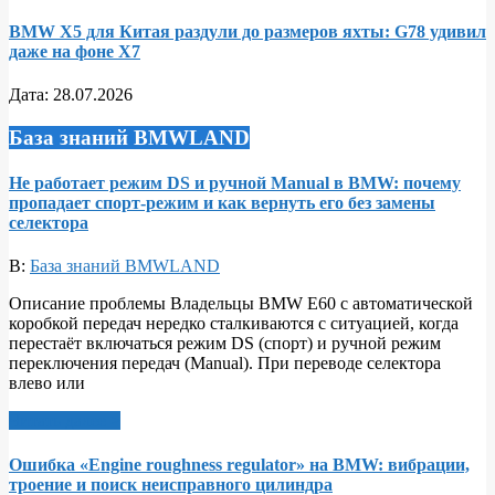
BMW X5 для Китая раздули до размеров яхты: G78 удивил
даже на фоне X7
Дата:
28.07.2026
База знаний BMWLAND
Не работает режим DS и ручной Manual в BMW: почему
пропадает спорт‑режим и как вернуть его без замены
селектора
В:
База знаний BMWLAND
Описание проблемы Владельцы BMW E60 с автоматической
коробкой передач нередко сталкиваются с ситуацией, когда
перестаёт включаться режим DS (спорт) и ручной режим
переключения передач (Manual). При переводе селектора
влево или
Читать далее >
Ошибка «Engine roughness regulator» на BMW: вибрации,
троение и поиск неисправного цилиндра