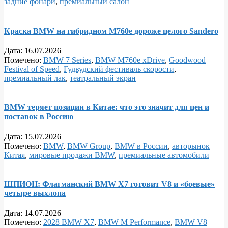
задние фонари
,
премиальный салон
Краска BMW на гибридном M760e дороже целого Sandero
Дата:
16.07.2026
Помечено:
BMW 7 Series
,
BMW M760e xDrive
,
Goodwood
Festival of Speed
,
Гудвудский фестиваль скорости
,
премиальный лак
,
театральный экран
BMW теряет позиции в Китае: что это значит для цен и
поставок в Россию
Дата:
15.07.2026
Помечено:
BMW
,
BMW Group
,
BMW в России
,
авторынок
Китая
,
мировые продажи BMW
,
премиальные автомобили
ШПИОН: Флагманский BMW X7 готовит V8 и «боевые»
четыре выхлопа
Дата:
14.07.2026
Помечено:
2028 BMW X7
,
BMW M Performance
,
BMW V8