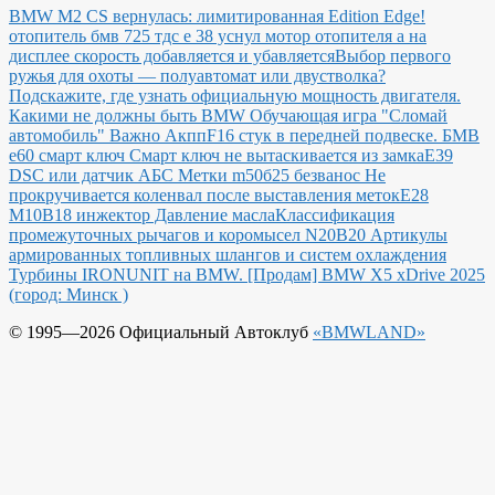
BMW M2 CS вернулась: лимитированная Edition Edge!
отопитель бмв 725 тдс е 38 уснул мотор отопителя а на
дисплее скорость добавляется и убавляется
Выбор первого
ружья для охоты — полуавтомат или двустволка?
Подскажите, где узнать официальную мощность двигателя.
Какими не должны быть BMW
Обучающая игра "Сломай
автомобиль"
Важно Акпп
F16 стук в передней подвеске.
БМВ
е60 смарт ключ Смарт ключ не вытаскивается из замка
E39
DSC или датчик АБС
Метки m50б25 безванос Не
прокручивается коленвал после выставления меток
Е28
М10В18 инжектор Давление масла
Классификация
промежуточных рычагов и коромысел N20B20
Артикулы
армированных топливных шлангов и систем охлаждения
Турбины IRONUNIT на BMW.
[Продам] BMW X5 xDrive 2025
(город: Минск )
© 1995—2026 Официальный Автоклуб
«BMWLAND»