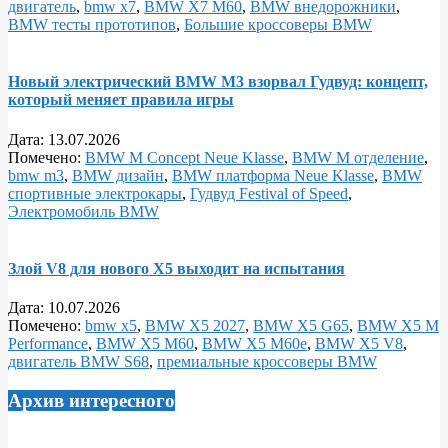
двигатель
,
bmw x7
,
BMW X7 M60
,
BMW внедорожники
,
BMW тесты прототипов
,
Большие кроссоверы BMW
Новый электрический BMW M3 взорвал Гудвуд: концепт,
который меняет правила игры
Дата:
13.07.2026
Помечено:
BMW M Concept Neue Klasse
,
BMW M отделение
,
bmw m3
,
BMW дизайн
,
BMW платформа Neue Klasse
,
BMW
спортивные электрокары
,
Гудвуд Festival of Speed
,
Электромобиль BMW
Злой V8 для нового X5 выходит на испытания
Дата:
10.07.2026
Помечено:
bmw x5
,
BMW X5 2027
,
BMW X5 G65
,
BMW X5 M
Performance
,
BMW X5 M60
,
BMW X5 M60e
,
BMW X5 V8
,
двигатель BMW S68
,
премиальные кроссоверы BMW
Архив интересного