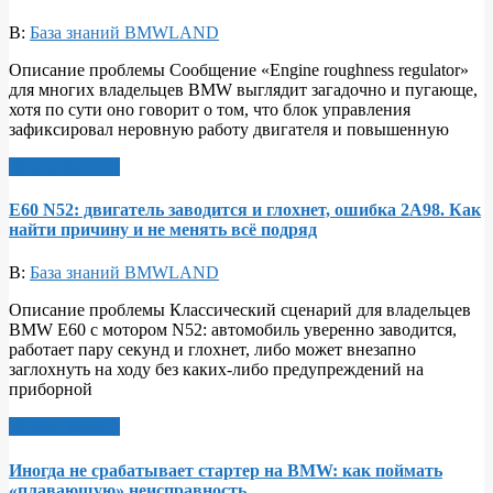
В:
База знаний BMWLAND
Описание проблемы Сообщение «Engine roughness regulator»
для многих владельцев BMW выглядит загадочно и пугающе,
хотя по сути оно говорит о том, что блок управления
зафиксировал неровную работу двигателя и повышенную
Читать далее >
Е60 N52: двигатель заводится и глохнет, ошибка 2A98. Как
найти причину и не менять всё подряд
В:
База знаний BMWLAND
Описание проблемы Классический сценарий для владельцев
BMW E60 с мотором N52: автомобиль уверенно заводится,
работает пару секунд и глохнет, либо может внезапно
заглохнуть на ходу без каких‑либо предупреждений на
приборной
Читать далее >
Иногда не срабатывает стартер на BMW: как поймать
«плавающую» неисправность