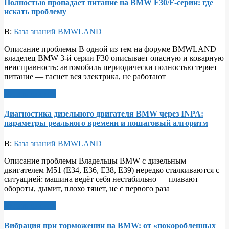
Полностью пропадает питание на BMW F30/F‑серии: где
искать проблему
В:
База знаний BMWLAND
Описание проблемы В одной из тем на форуме BMWLAND
владелец BMW 3‑й серии F30 описывает опасную и коварную
неисправность: автомобиль периодически полностью теряет
питание — гаснет вся электрика, не работают
Читать далее >
Диагностика дизельного двигателя BMW через INPA:
параметры реального времени и пошаговый алгоритм
В:
База знаний BMWLAND
Описание проблемы Владельцы BMW с дизельным
двигателем M51 (E34, E36, E38, E39) нередко сталкиваются с
ситуацией: машина ведёт себя нестабильно — плавают
обороты, дымит, плохо тянет, не с первого раза
Читать далее >
Вибрация при торможении на BMW: от «покоробленных