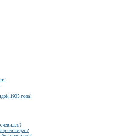
ет?
!
ндой 1935 года!
очевиден?
ор очевиден?
бор очевиден?