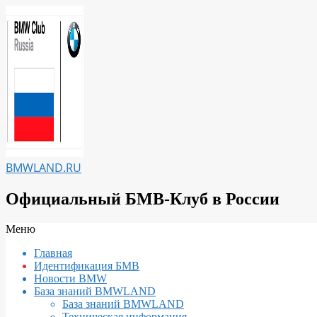
Перейти
к
содержимому
BMWLAND.RU
Официальный БМВ-Клуб в России
Вторичное
Меню
меню
Главная
навигации
Идентификация БМВ
Новости BMW
База знаний BMWLAND
База знаний BMWLAND
Техническая информация