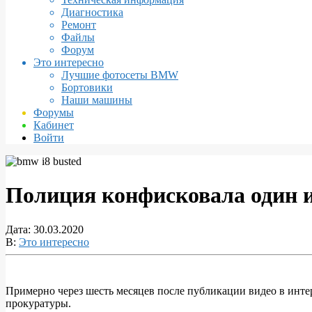
Диагностика
Ремонт
Файлы
Форум
Это интересно
Лучшие фотосеты BMW
Бортовики
Наши машины
Форумы
Кабинет
Войти
Полиция конфисковала один 
Дата:
30.03.2020
В:
Это интересно
Примерно через шесть месяцев после публикации видео в инт
прокуратуры.
Полиция