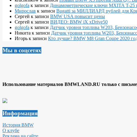
golgofa
к записи
Динамометрические ключи MXITA T-25 
Мирослав
к записи
Bugatti за МИЛЛИАРД рублей для Кр
Сергей
к записи
BMW USA повысит цены
Сергей
к записи
ВИДЕО: BMW iX xDrive50
golgofa
к записи
Датчик уровня топлива W203, Бензонасо
Никита
к записи
Датчик уровня топлива W203, Бензонасо
Игорь
к записи
Кто лучше? BMW M8 Gran Coupe 2020 года
Мы в соцсетях
Использование материалов BMWLAND.RU только с письмен
Информация
История BMW
О клубе
Реклама на сайте