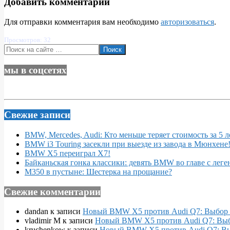
Добавить комментарий
Для отправки комментария вам необходимо
авторизоваться
.
Просмотров: 32
Поиск
мы в соцсетях
Свежие записи
BMW, Mercedes, Audi: Кто меньше теряет стоимость за 5 л
BMW i3 Touring засекли при выезде из завода в Мюнхене
BMW X5 переиграл X7!
Байканьская гонка классики: девять BMW во главе с леге
M350 в пустыне: Шестерка на прощание?
Свежие комментарии
dandan
к записи
Новый BMW X5 против Audi Q7: Выбор 
vladimir M
к записи
Новый BMW X5 против Audi Q7: Выб
kruchenkow
к записи
Новый BMW X5 против Audi Q7: Вы