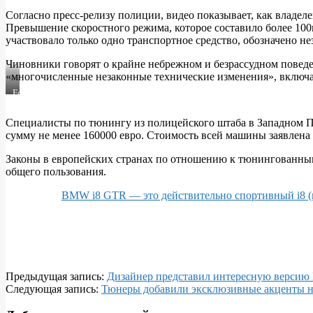
конфисковала
Согласно пресс-релизу полиции, видео показывает, как владе
Превышение скоростного режима, которое составило более 100
один
участвовало только одно транспортное средство, обозначено не
из
Чиновники говорят о крайне небрежном и безрассудном поведе
самых
«многочисленные незаконные технические изменения», включая
дорогих
Foto:
Polizei
BMW
Специалисты по тюнингу из полицейского штаба в Западном П
i8
сумму не менее 160000 евро. Стоимость всей машины заявлена 
Законы в европейских странах по отношению к тюнингованным
общего пользования.
BMW i8 GTR — это действительно спортивный i8 (
2020-
Предыдущая запись:
Дизайнер представил интересную верси
03-
Следующая запись:
Тюнеры добавили эксклюзивные акценты
30