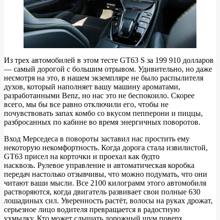
Из трех автомобилей в этом тесте GT63 S за 199 910 долларов
— самый дорогой с большим отрывом. Удивительно, но даже
несмотря на это, в нашем экземпляре не было распылителя
духов, который наполняет вашу машину ароматами,
разработанными Benz, но нас это не беспокоило. Скорее
всего, мы бы все равно отключили его, чтобы не
почувствовать запах комбо со вкусом пепперони и пиццы,
разбросанных по кабине во время энергичных поворотов.
Вход Мерседеса в повороты заставил нас простить ему
некоторую некомфортность. Когда дорога стала извилистой,
GT63 присел на корточки и проехал как будто
насквозь. Рулевое управление и автоматическая коробка
передач настолько отзывчивы, что можно подумать, что они
читают ваши мысли. Все 2100 килограмм этого автомобиля
растворяются, когда двигатель развивает свои полные 630
лошадиных сил. Уверенность растёт, волосы на руках дрожат,
серьезное лицо водителя превращается в радостную
ухмылку. Кто может слышать дорожный шум поверх