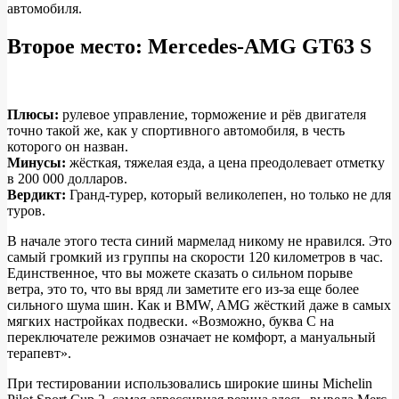
автомобиля.
Второе место: Mercedes-AMG GT63 S
Плюсы:
рулевое управление, торможение и рёв двигателя
точно такой же, как у спортивного автомобиля, в честь
которого он назван.
Минусы:
жёсткая, тяжелая езда, а цена преодолевает отметку
в 200 000 долларов.
Вердикт:
Гранд-турер, который великолепен, но только не для
туров.
В начале этого теста синий мармелад никому не нравился. Это
самый громкий из группы на скорости 120 километров в час.
Единственное, что вы можете сказать о сильном порыве
ветра, это то, что вы вряд ли заметите его из-за еще более
сильного шума шин. Как и BMW, AMG жёсткий даже в самых
мягких настройках подвески. «Возможно, буква C на
переключателе режимов означает не комфорт, а мануальный
терапевт».
При тестировании использовались широкие шины Michelin