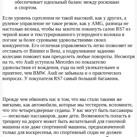
обеспечивает идеальный баланс между роскошью
и спортом.
Если уровень сцепления не такой высокий, как у других, а
рулевое управление не такое резкое, как у AMG, разница не
настолько велика, чтобы вы захотели покинуть салон RS7 из
черной кожи и текстурированного углеродного волокна в
погоне за более суровыми удовольствиями своих
конкурентов. Его отличная управляемость легко позволяет не
отставать от Bimmer и Benz, а подруливание задними
колесами поможет вам преодолеть любые повороты. Несмотря
на то, что Audi уступила Mercedes по показателю
удовольствия от вождения, езда на ней увлекательнее и
приятнее, чем BMW. Audi не забывала и о практических
вопросах. У покупателя RS7 самый большой багажник.
Прежде чем обвинять нас в том, что мы стали такими же
мягкими, как автомобили, которые мы тестируем, вспомните,
что это четырехдверные седаны. У вас могут быть пассажиры
— несколько пассажиров, даже дети. Возможность попасть в
трещину на дороге может быть желательной для гоночной
машины или даже спортивной машины, предназначенной
только для воскресенья, но спортивный седан не должен