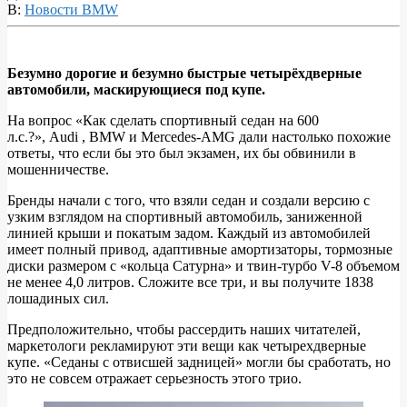
В:
Новости BMW
Безумно дорогие и безумно быстрые четырёхдверные
автомобили, маскирующиеся под купе.
Кто
лучше?
На вопрос «Как сделать спортивный седан на 600
л.с.?», Audi , BMW и Mercedes-AMG дали настолько похожие
BMW
ответы, что если бы это был экзамен, их бы обвинили в
M8
мошенничестве.
Gran
Бренды начали с того, что взяли седан и создали версию с
Coupe
узким взглядом на спортивный автомобиль, заниженной
линией крыши и покатым задом. Каждый из автомобилей
2020
имеет полный привод, адаптивные амортизаторы, тормозные
года,
диски размером с «кольца Сатурна» и твин-турбо V-8 объемом
не менее 4,0 литров. Сложите все три, и вы получите 1838
Audi
лошадиных сил.
RS7
Предположительно, чтобы рассердить наших читателей,
2021
маркетологи рекламируют эти вещи как четырехдверные
года
купе. «Седаны с отвисшей задницей» могли бы сработать, но
это не совсем отражает серьезность этого трио.
и