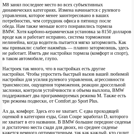
М8 занял последнее место во всех субъективных
динамических категориях. Измена начинается с рулевого
управления, которое менее заинтересовано в ваших
потребностях, чем сотрудник офиса в пятницу после
обеда. Нам также меньше всего понравились тормоза
BMW. Хотя карбоно-керамическая установка за 8150 долларов
вроде как и работает исправно, система торможения
нелинейна, когда водитель пытается мягко затормозить. Как
мы привыкли: слабее нажмёшь — плавно затормозишь, здесь
не работает. Иметь две настройки тормоза (комфорт и спорт),
в таком автомобиле, глупо.
Настроек так много, что в настройках есть другие
настройки. Чтобы упростить быстрый вызов вашей любимой
настройки для усилия рулевого управления, агрессивности
трансмиссии, ощущения торможения, реакции дроссельной
заслонки, контроля устойчивости и объема выхлопа, BMW
поддерживает два программируемых режима M. Также есть
три режима подвески, от Comfort до Sport Plus.
Ах да, комфорт. Здесь его не хватает. С едва проходящей
оценкой в ​​категории езды, Gran Coupe заработал D, которого
не хватает в его названии. В BMW большие передние сиденья
и достаточно места сзади для двоих, но среднее сиденье
кажется немного оптимистичным, так как каждый, кто сидит