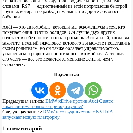
лишаться роскоши в угоду производительности. Другими
словами, RS7 — единственный из этой потрясающе быстрой
группы, которая не разбудит малыша по дороге домой от
бабушки.
Audi — это автомобиль, который мы рекомендуем всем, кто
покупает один из этих болидов. Он лучше двух других
сочетает в себе спортивность и роскошь. Это милый, когда вы
захотите, нежный тяжеловес, которого вы можете представить
своим родителям, но он также обладает управляемостью,
ускорением и радостью спортивного автомобиля. А лучшая
его часть — все это делается за меньшие деньги, чем у
остальных.
Поделиться
2021-
Предыдущая запись:
BMW xDrive против Audi Quattro —
04-
какая система полного привода лучше?
14
Следующая запись:
BMW в сотрудничестве с NVIDIA
запускает новую платформу
1 комментарий