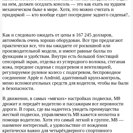
на нем, должен оседлать консоль — это как ехать на худшем
механическом быке в мире. Хотя, это можно считать и
придиркой — кто вообще ездит посередине заднего сиденья?..
Как и следовало ожидать от цены в 167 245 долларов,
автомобиль очень хорошо оборудован. Все три предлагают
практически все, что вы ожидаете от роскошной или
производительной модели, и имеют равные баллы по
функциям и удобствам. Внутри есть большой блестящий
сенсорный экран, отделка из углеродного волокна, стеганая
кожа, передние сиденья с подогревом и вентиляцией,
регулируемое рулевое колесо с подогревом, беспроводное
соединение Apple и Android, адаптивный круиз-контроль,
меню вспомогательных средств для водителя, чтобы вы были
в безопасности.
В движении, в самых «мягких» настройках подвески, M8
дрожит и передаёт водителю и пассажирам все неровности
дороги. В горах, где вы надеетесь увидеть преимущества
жесткой подвески, управляемость M8 кажется неохотна в
помощи водителю. Хотя это самый легкий в группе, M8 —
наименее интересный, а удовольствие от вождения
критически важно для четырёхдверного спортивного