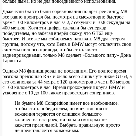
облаке дыма, но не для повседневного использования.
Даже если бы это были соревнования по дрэг-рейсингу, M8
все равно проиграл бы, несмотря на смехотворно быстрое
время 100 километров в час за 2,7 секунды и 10,8 секунды на
400 метров. Хотя эти цифры сделали бы суперкар
победителем, но забегая вперёд скажу, что GT63 еще
быстрее. И все же мы собираемся называть M8 драгстером
группы, потому что, хотя Benz и BMW могут отключить свои
системы полного привода, чтобы стать чисто
заднеприводными, только M8 сделает «Большого папу» Дона
Гарлитса.
Однако M8 финишировал не последним. Его полное время
разгона превзошло RS7 и было всего лишь чуть ниже GT63, ​​а
его остановка за 44 метра с 120 километров в час и 88 метров
с 160 километров в час. Время прохождения круга BMW и
ускорение с 10 до 100 также превосходит соперников.
На бумаге M8 Competition имеет все необходимое,
чтобы стать победителем, но впечатления от
вождения теряются от слишком большого
количества настроек, ни одна из которых не
кажется правильной. Выбрать правильную просто
не представляется возможным.