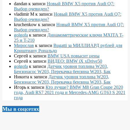
dandan
к записи
Новый BMW X5 против Audi Q7:
Выбор очевиден?
vladimir M
к записи
Новый BMW X5 против Audi Q7:
Выбор очевиден?
kruchenkow
к записи
Новый BMW X5 против Audi Q7:
Выбор очевиден?
golgofa
к записи
Динамометрические ключи MXITA T-
25 и T-210
Мирослав
к записи
Bugatti за МИЛЛИАРД рублей для
Криштиану Рональдо
Сергей
к записи
BMW USA повысит цены
Сергей
к записи
ВИДЕО: BMW iX xDrive50
golgofa
к записи
Датчик уровня топлива W203,
Бензонасос W203, Перекачка бензина W203, Бак
Никита
к записи
Датчик уровня топлива W203,
Бензонасос W203, Перекачка бензина W203, Бак
Игорь
к записи
Кто лучше? BMW M8 Gran Coupe 2020
года, Audi RS7 2021 года и Mercedes-AMG GT63 S 2021
года
Мы в соцсетях