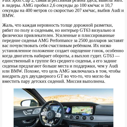
Pilot Sport Cup 2, самая агрессивная резина здесь, вывела Merc
в лидеры. AMG пробил 2,6 секунды до 100 км/час и 10,7
секунды на 400 метров со скоростью 207 км/час, выбив Audi и
BMW.
Жаль, что каждая неровность толще дорожной разметки,
рябит по полу и сиденьям, но интерьер GT63 визуально и
физически привлекателен. Усиленные и плиссированные
передние сиденья AMG Performance за 2500 долларов заставят
вас почувствовать себя счастливым ребёнком. Их низко
установленное положение создает ощущение гонок, особенно
когда двигатель набирает обороты, а выхлоп гудит. GT63 —
единственный в группе без среднего сиденья, а его задние
сиденья предлагают больше места и поддержки, чем у Audi
или BMW. Похоже, что цель AMG заключалась в том, чтобы
внедрить дух двухдверного GT во что-то, что могло бы
вместить пару детских сидений. Миссия выполнена.