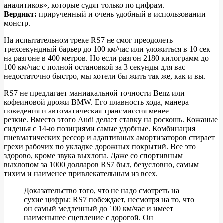
аналитиков», которые судят только по цифрам.
Вердикт:
прирученный и очень удобный в использовании
монстр.
На испытательном треке RS7 не смог преодолеть
трехсекундный барьер до 100 км/час или уложиться в 10 сек
на разгоне в 400 метров. Но если разгон 2180 килограмм до
100 км/час с полной остановкой за 3 секунды для вас
недостаточно быстро, мы хотели бы жить так же, как и вы.
RS7 не предлагает маниакальной точности Benz или
кофеиновой дрожи BMW. Его плавность хода, манера
поведения и автоматическая трансмиссия менее
резкие. Вместо этого Audi делает ставку на роскошь. Кожаные
сиденья с 14-ю позициями самые удобные. Комбинация
пневматических рессор и адаптивных амортизаторов стирает
грехи рабочих по укладке дорожных покрытий. Все это
здорово, кроме звука выхлопа. Даже со спортивным
выхлопом за 1000 долларов RS7 был, безусловно, самым
тихим и наименее привлекательным из всех.
Доказательство того, что не надо смотреть на
сухие цифры: RS7 побеждает, несмотря на то, что
он самый медленный до 100 км/час и имеет
наименьшее сцепление с дорогой. Он