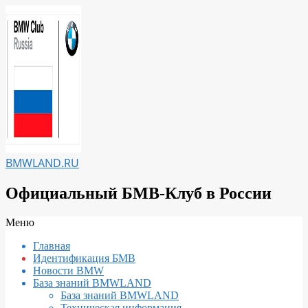
Перейти
к
содержимому
BMWLAND.RU
Официальный БМВ-Клуб в России
Вторичное
Меню
меню
Главная
навигации
Идентификация БМВ
Новости BMW
База знаний BMWLAND
База знаний BMWLAND
Техническая информация