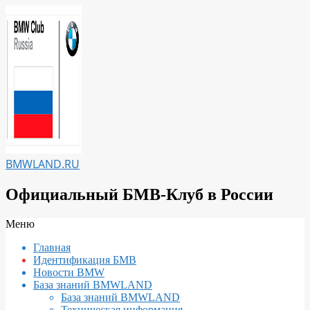
Перейти
к
содержимому
BMWLAND.RU
Официальный БМВ-Клуб в России
Вторичное
Меню
меню
Главная
навигации
Идентификация БМВ
Новости BMW
База знаний BMWLAND
База знаний BMWLAND
Техническая информация