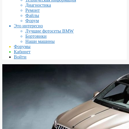
Диагностика
Ремонт
Файлы
Форум
Это интересно
Лучшие фотосеты BMW
Бортовики
Наши машины
Форумы
Кабинет
Войти