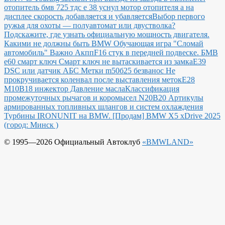
отопитель бмв 725 тдс е 38 уснул мотор отопителя а на
дисплее скорость добавляется и убавляется
Выбор первого
ружья для охоты — полуавтомат или двустволка?
Подскажите, где узнать официальную мощность двигателя.
Какими не должны быть BMW
Обучающая игра "Сломай
автомобиль"
Важно Акпп
F16 стук в передней подвеске.
БМВ
е60 смарт ключ Смарт ключ не вытаскивается из замка
E39
DSC или датчик АБС
Метки m50б25 безванос Не
прокручивается коленвал после выставления меток
Е28
М10В18 инжектор Давление масла
Классификация
промежуточных рычагов и коромысел N20B20
Артикулы
армированных топливных шлангов и систем охлаждения
Турбины IRONUNIT на BMW.
[Продам] BMW X5 xDrive 2025
(город: Минск )
© 1995—2026 Официальный Автоклуб
«BMWLAND»