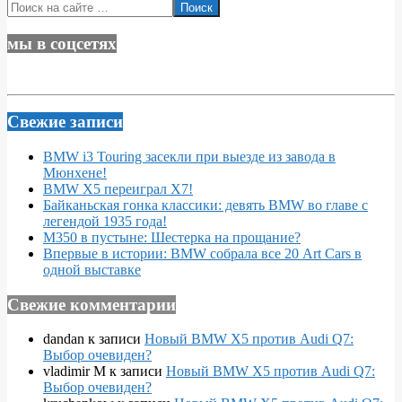
Поиск
мы в соцсетях
Свежие записи
BMW i3 Touring засекли при выезде из завода в
Мюнхене!
BMW X5 переиграл X7!
Байканьская гонка классики: девять BMW во главе с
легендой 1935 года!
M350 в пустыне: Шестерка на прощание?
Впервые в истории: BMW собрала все 20 Art Cars в
одной выставке
Свежие комментарии
dandan
к записи
Новый BMW X5 против Audi Q7:
Выбор очевиден?
vladimir M
к записи
Новый BMW X5 против Audi Q7:
Выбор очевиден?