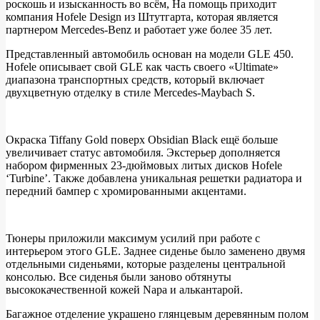
роскошь и изысканность во всём, На помощь приходит
Тюнеры
компания Hofele Design из Штутгарта, которая является
добавили
партнером Mercedes-Benz и работает уже более 35 лет.
роскоши
Представленный автомобиль основан на модели GLE 450.
новому
Hofele описывает свой GLE как часть своего «Ultimate»
диапазона транспортных средств, который включает
Mercedes-
двухцветную отделку в стиле Mercedes-Maybach S.
Benz
GLE
Окраска Tiffany Gold поверх Obsidian Black ещё больше
увеличивает статус автомобиля. Экстерьер дополняется
набором фирменных 23-дюймовых литых дисков Hofele
‘Turbine’. Также добавлена уникальная решетки радиатора и
передний бампер с хромированными акцентами.
Тюнеры приложили максимум усилий при работе с
интерьером этого GLE. Заднее сиденье было заменено двумя
отдельными сиденьями, которые разделены центральной
консолью. Все сиденья были заново обтянуты
высококачественной кожей Napa и алькантарой.
Багажное отделение украшено глянцевым деревянным полом