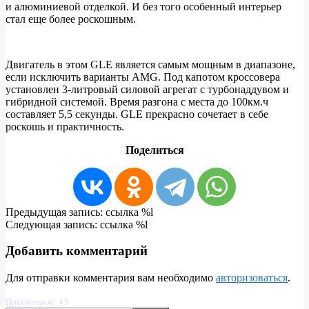
и алюминиевой отделкой. И без того особенный интерьер
стал еще более роскошным.
Двигатель в этом GLE является самым мощным в диапазоне,
если исключить варианты AMG. Под капотом кроссовера
установлен 3-литровый силовой агрегат с турбонаддувом и
гибридной системой. Время разгона с места до 100км.ч
составляет 5,5 секунды. GLE прекрасно сочетает в себе
роскошь и практичность.
Поделиться
2020-
Предыдущая запись: ссылка %l
06-
Следующая запись: ссылка %l
24
Добавить комментарий
Для отправки комментария вам необходимо
авторизоваться
.
Просмотров: 43