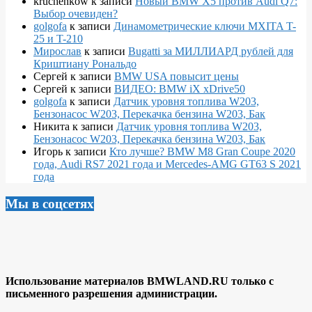
kruchenkow
к записи
Новый BMW X5 против Audi Q7:
Выбор очевиден?
golgofa
к записи
Динамометрические ключи MXITA T-
25 и T-210
Мирослав
к записи
Bugatti за МИЛЛИАРД рублей для
Криштиану Рональдо
Сергей
к записи
BMW USA повысит цены
Сергей
к записи
ВИДЕО: BMW iX xDrive50
golgofa
к записи
Датчик уровня топлива W203,
Бензонасос W203, Перекачка бензина W203, Бак
Никита
к записи
Датчик уровня топлива W203,
Бензонасос W203, Перекачка бензина W203, Бак
Игорь
к записи
Кто лучше? BMW M8 Gran Coupe 2020
года, Audi RS7 2021 года и Mercedes-AMG GT63 S 2021
года
Мы в соцсетях
Использование материалов BMWLAND.RU только с
письменного разрешения администрации.