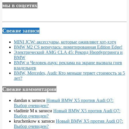
мы в соцсетях
Свежие записи
MINI JCW: аксессуары, которые оживляют хот-хэтч
BMW M2 CS вернулась: лимитированная Edition Edge!
Электрический AMG CLA 45: Рекорд Нюрбургринга и
BMW
BMW и Человек-паук: реклама на экране вызвала гнев
владельцев
BMW, Mercedes, Audi: Кто меньше теряет стоимость за 5
лет?
Свежие комментарии
dandan
к записи
Новый BMW X5 против Audi Q7:
Выбор очевиден?
vladimir M
к записи
Новый BMW X5 против Audi Q7:
Выбор очевиден?
kruchenkow
к записи
Новый BMW X5 против Audi Q7:
Выбор очевиден?