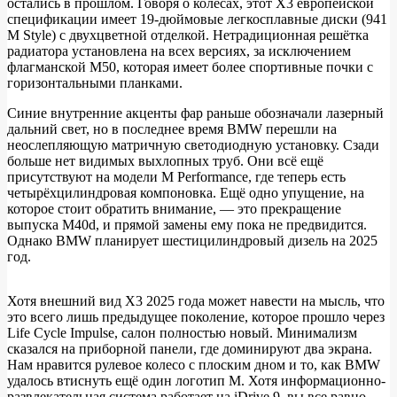
остались в прошлом. Говоря о колёсах, этот X3 европейской
спецификации имеет 19-дюймовые легкосплавные диски (941
M Style) с двухцветной отделкой. Нетрадиционная решётка
радиатора установлена ​​на всех версиях, за исключением
флагманской M50, которая имеет более спортивные почки с
горизонтальными планками.
Синие внутренние акценты фар раньше обозначали лазерный
дальний свет, но в последнее время BMW перешли на
неослепляющую матричную светодиодную установку. Сзади
больше нет видимых выхлопных труб. Они всё ещё
присутствуют на модели M Performance, где теперь есть
четырёхцилиндровая компоновка. Ещё одно упущение, на
которое стоит обратить внимание, — это прекращение
выпуска M40d, и прямой замены ему пока не предвидится.
Однако BMW планирует шестицилиндровый дизель на 2025
год.
Хотя внешний вид X3 2025 года может навести на мысль, что
это всего лишь предыдущее поколение, которое прошло через
Life Cycle Impulse, салон полностью новый. Минимализм
сказался на приборной панели, где доминируют два экрана.
Нам нравится рулевое колесо с плоским дном и то, как BMW
удалось втиснуть ещё один логотип M. Хотя информационно-
развлекательная система работает на iDrive 9, вы все равно