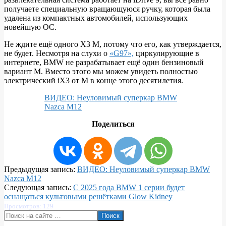
получаете специальную вращающуюся ручку, которая была
удалена из компактных автомобилей, использующих
новейшую ОС.
Не ждите ещё одного X3 M, потому что его, как утверждается,
не будет. Несмотря на слухи о
«G97»,
циркулирующие в
интернете, BMW не разрабатывает ещё один бензиновый
вариант M. Вместо этого мы можем увидеть полностью
электрический iX3 от M в конце этого десятилетия.
ВИДЕО: Неуловимый суперкар BMW
Nazca M12
Поделиться
2024-
Предыдущая запись:
ВИДЕО: Неуловимый суперкар BMW
09-
Nazca M12
25
Следующая запись:
С 2025 года BMW 1 серии будет
оснащаться культовыми решётками Glow Kidney
Просмотров: 129
Поиск