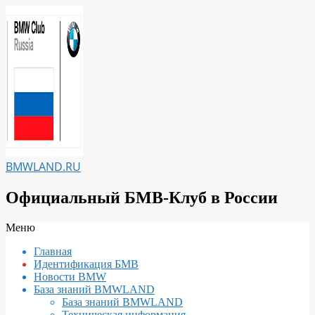
Перейти
к
содержимому
BMWLAND.RU
Официальный БМВ-Клуб в России
Вторичное
Меню
меню
Главная
навигации
Идентификация БМВ
Новости BMW
База знаний BMWLAND
База знаний BMWLAND
Техническая информация