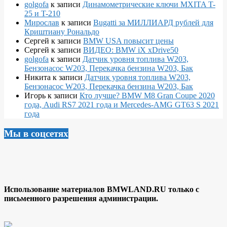
golgofa
к записи
Динамометрические ключи MXITA T-
25 и T-210
Мирослав
к записи
Bugatti за МИЛЛИАРД рублей для
Криштиану Рональдо
Сергей
к записи
BMW USA повысит цены
Сергей
к записи
ВИДЕО: BMW iX xDrive50
golgofa
к записи
Датчик уровня топлива W203,
Бензонасос W203, Перекачка бензина W203, Бак
Никита
к записи
Датчик уровня топлива W203,
Бензонасос W203, Перекачка бензина W203, Бак
Игорь
к записи
Кто лучше? BMW M8 Gran Coupe 2020
года, Audi RS7 2021 года и Mercedes-AMG GT63 S 2021
года
Мы в соцсетях
Использование материалов BMWLAND.RU только с
письменного разрешения администрации.