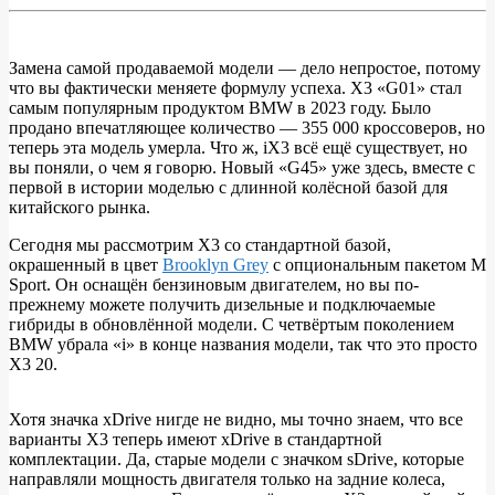
Замена самой продаваемой модели — дело непростое, потому
что вы фактически меняете формулу успеха. X3 «G01» стал
ФОТО:
самым популярным продуктом BMW в 2023 году. Было
2025
продано впечатляющее количество — 355 000 кроссоверов, но
теперь эта модель умерла. Что ж, iX3 всё ещё существует, но
BMW
вы поняли, о чем я говорю. Новый «G45» уже здесь, вместе с
X3
первой в истории моделью с длинной колёсной базой для
китайского рынка.
Brooklyn
Grey
Сегодня мы рассмотрим X3 со стандартной базой,
окрашенный в цвет
Brooklyn Grey
с опциональным пакетом M
с
Sport. Он оснащён бензиновым двигателем, но вы по-
пакетом
прежнему можете получить дизельные и подключаемые
гибриды в обновлённой модели. С четвёртым поколением
M
BMW убрала «i» в конце названия модели, так что это просто
Sport
X3 20.
Хотя значка xDrive нигде не видно, мы точно знаем, что все
варианты X3 теперь имеют xDrive в стандартной
комплектации. Да, старые модели с значком sDrive, которые
направляли мощность двигателя только на задние колеса,