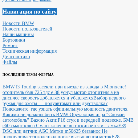
Навигация по сайту
Новости BMW
Новости пользователей
Наши машины
Бортовики
Ремонт
Техническая информация
Диагностика
Файлы
ПОСЛЕДНИЕ ТЕМЫ ФОРУМА
BMW i3 Touring засекли при выезде из завода в Мюнхене!
отопитель бмв 725 тдс е 38 уснул мотор отопителя а на
дисплее скорость добавляется и убавляется
Выбор первого
ружья для охоты — полуавтомат или двустволка?
Подскажите, где узнать официальную мощность двигателя.
Какими не должны быть BMW
Обучающая игра "Сломай
автомобиль"
Важно Акпп
F16 стук в передней подвеске.
БМВ
е60 смарт ключ Смарт ключ не вытаскивается из замка
E39
DSC или датчик АБС
Метки m50б25 безванос Не
прокручивается коленвал после выставления меток
Е28