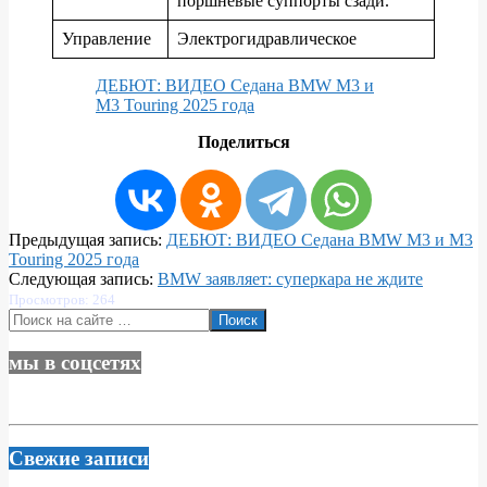
поршневые суппорты сзади.
Управление
Электрогидравлическое
ДЕБЮТ: ВИДЕО Седана BMW M3 и
M3 Touring 2025 года
Поделиться
2024-
Предыдущая запись:
ДЕБЮТ: ВИДЕО Седана BMW M3 и M3
05-
Touring 2025 года
31
Следующая запись:
BMW заявляет: суперкара не ждите
Просмотров: 264
Поиск
мы в соцсетях
Свежие записи