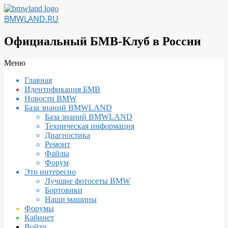
Перейти
к
BMWLAND.RU
содержимому
Официальный БМВ-Клуб в России
Вторичное
Меню
меню
Главная
навигации
Идентификация БМВ
Новости BMW
База знаний BMWLAND
База знаний BMWLAND
Техническая информация
Диагностика
Ремонт
Файлы
Форум
Это интересно
Лучшие фотосеты BMW
Бортовики
Наши машины
Форумы
Кабинет
Войти