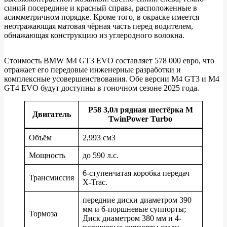
синий посередине и красный справа, расположенные в
асимметричном порядке. Кроме того, в окраске имеется
неотражающая матовая чёрная часть перед водителем,
обнажающая конструкцию из углеродного волокна.
Стоимость BMW M4 GT3 EVO составляет 578 000 евро, что
отражает его передовые инженерные разработки и
комплексные усовершенствования. Обе версии M4 GT3 и M4
GT4 EVO будут доступны в гоночном сезоне 2025 года.
P58 3,0л рядная шестёрка M
Двигатель
TwinPower Turbo
Объём
2,993 см3
Мощность
до 590 л.с.
6-ступенчатая коробка передач
Трансмиссия
X-Trac.
передние диски диаметром 390
мм и 6-поршневые суппорты;
Тормоза
Диск диаметром 380 мм и 4-