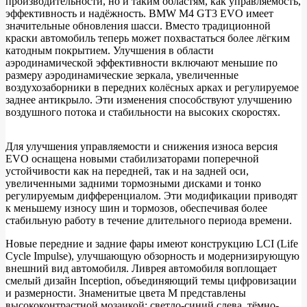
производительности, но и таким областям, как управляемость,
эффективность и надёжность. BMW M4 GT3 EVO имеет
машина
значительные обновления шасси. Вместо традиционной
краски автомобиль теперь может похвастаться более лёгким
катодным покрытием. Улучшения в области
аэродинамической эффективности включают меньшие по
размеру аэродинамические зеркала, увеличенные
воздухозаборники в передних колёсных арках и регулируемое
заднее антикрыло. Эти изменения способствуют улучшению
воздушного потока и стабильности на высоких скоростях.
Для улучшения управляемости и снижения износа версия
EVO оснащена новыми стабилизаторами поперечной
устойчивости как на передней, так и на задней оси,
увеличенными задними тормозными дисками и тонко
регулируемым дифференциалом. Эти модификации приводят
к меньшему износу шин и тормозов, обеспечивая более
стабильную работу в течение длительного периода времени.
Новые передние и задние фары имеют конструкцию LCI (Life
Cycle Impulse), улучшающую обзорность и модернизирующую
внешний вид автомобиля. Ливрея автомобиля воплощает
смелый дизайн Inception, объединяющий темы цифровизации
и размерности. Знаменитые цвета M представлены
высококонтрастной мозаикой: светло-синий слева, тёмно-