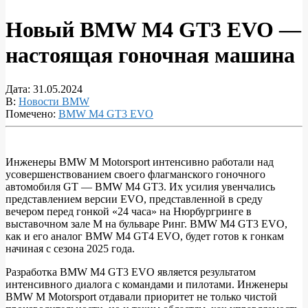
Новый BMW M4 GT3 EVO —
настоящая гоночная машина
Дата:
31.05.2024
В:
Новости BMW
Помечено:
BMW M4 GT3 EVO
Инженеры BMW M Motorsport интенсивно работали над
усовершенствованием своего флагманского гоночного
Новый
автомобиля GT — BMW M4 GT3. Их усилия увенчались
BMW
представлением версии EVO, представленной в среду
вечером перед гонкой «24 часа» на Нюрбургринге в
M4
выставочном зале M на бульваре Ринг. BMW M4 GT3 EVO,
GT3
как и его аналог BMW M4 GT4 EVO, будет готов к гонкам
начиная с сезона 2025 года.
EVO
—
Разработка BMW M4 GT3 EVO является результатом
интенсивного диалога с командами и пилотами. Инженеры
настоящая
BMW M Motorsport отдавали приоритет не только чистой
гоночная