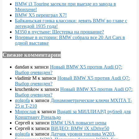
BMW i3 Touring засекли при выезде из завода в
Мюнхене!
BMW X5 переиграл X7!
Байканьская гонка классики: девять BMW во главе с
легендой 1935 года!
M350 в пустыне: Шестерка на прощание?
Впервые в истории: BMW собрала все 20 Art Cars в
одной выставке
Свежие комментарии
dandan
к записи
Новый BMW X5 против Audi Q7:
Выбор очевиден?
vladimir M
к записи
Новый BMW X5 против Audi Q7:
Выбор очевиден?
kruchenkow
к записи
Новый BMW X5 против Audi Q7:
Выбор очевиден?
golgofa
к записи
Динамометрические ключи MXITA T-
25 и T-210
Мирослав
к записи
Bugatti за МИЛЛИАРД рублей для
Криштиану Рональдо
Сергей
к записи
BMW USA повысит цены
Сергей
к записи
ВИДЕО: BMW iX xDrive50
golgofa
к записи
Датчик уровня топлива W203,