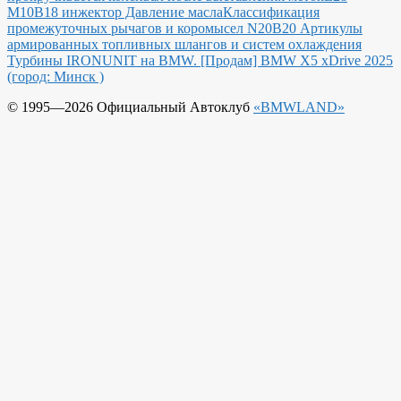
М10В18 инжектор Давление масла
Классификация
промежуточных рычагов и коромысел N20B20
Артикулы
армированных топливных шлангов и систем охлаждения
Турбины IRONUNIT на BMW.
[Продам] BMW X5 xDrive 2025
(город: Минск )
© 1995—2026 Официальный Автоклуб
«BMWLAND»