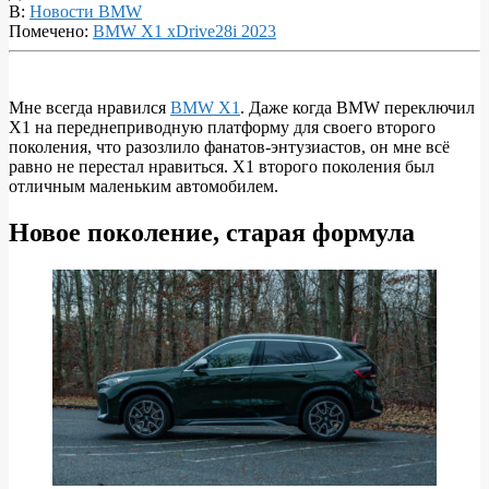
В:
Новости BMW
Помечено:
BMW X1 xDrive28i 2023
Мне всегда нравился
BMW X1
. Даже когда BMW переключил
X1 на переднеприводную платформу для своего второго
ОБЗОР:
поколения, что разозлило фанатов-энтузиастов, он мне всё
BMW
равно не перестал нравиться. X1 второго поколения был
отличным маленьким автомобилем.
X1
xDrive28i
Новое поколение, старая формула
2023
года
—
отличный
внешний
вид,
но
жутко
убогий