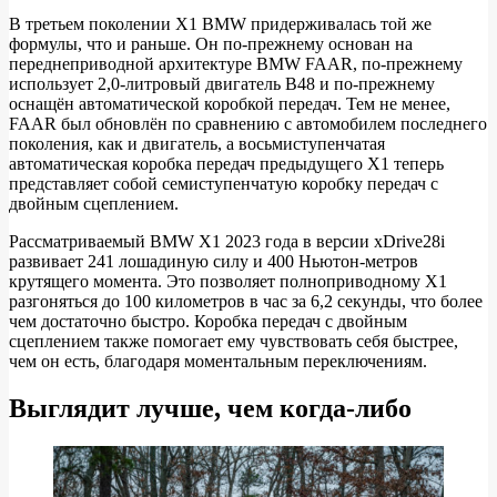
iDrive
В третьем поколении X1 BMW придерживалась той же
формулы, что и раньше. Он по-прежнему основан на
переднеприводной архитектуре BMW FAAR, по-прежнему
использует 2,0-литровый двигатель B48 и по-прежнему
оснащён автоматической коробкой передач. Тем не менее,
FAAR был обновлён по сравнению с автомобилем последнего
поколения, как и двигатель, а восьмиступенчатая
автоматическая коробка передач предыдущего X1 теперь
представляет собой семиступенчатую коробку передач с
двойным сцеплением.
Рассматриваемый BMW X1 2023 года в версии xDrive28i
развивает 241 лошадиную силу и 400 Ньютон-метров
крутящего момента. Это позволяет полноприводному X1
разгоняться до 100 километров в час за 6,2 секунды, что более
чем достаточно быстро. Коробка передач с двойным
сцеплением также помогает ему чувствовать себя быстрее,
чем он есть, благодаря моментальным переключениям.
Выглядит лучше, чем когда-либо