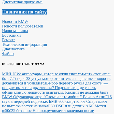
Дисконтная программа
Навигация по сайту
Новости BMW
Новости пользователей
Наши машины
Бортовики
Ремонт
Техническая информация
Диагностика
Файлы
ПОСЛЕДНИЕ ТЕМЫ ФОРУМА
MINI JCW: аксессуары, которые оживляют хот-хэтч
отопитель
бмв 725 тдс е 38 уснул мотор отопителя а на дисплее скорость
добавляется и убавляется
Выбор первого ружья для охоты —
полуавтомат или двустволка?
Подскажите, где узнать
официальную мощность двигателя.
Какими не должны быть
BMW
Обучающая игра "Сломай автомобиль"
Важно Акпп
F16
стук в передней подвеске.
БМВ е60 смарт ключ Смарт ключ
не вытаскивается из замка
E39 DSC или датчик АБС
Метки
m50б25 безванос Не прокручивается коленвал после