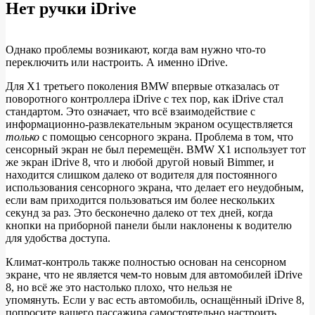
Нет ручки iDrive
Однако проблемы возникают, когда вам нужно что-то
переключить или настроить. А именно iDrive.
Для X1 третьего поколения BMW впервые отказалась от
поворотного контроллера iDrive с тех пор, как iDrive стал
стандартом. Это означает, что всё взаимодействие с
информационно-развлекательным экраном осуществляется
только
с помощью сенсорного экрана. Проблема в том, что
сенсорный экран не был перемещён. BMW X1 использует тот
же экран iDrive 8, что и любой другой новый Bimmer, и
находится слишком далеко от водителя для постоянного
использования сенсорного экрана, что делает его неудобным,
если вам приходится пользоваться им более нескольких
секунд за раз. Это бесконечно далеко от тех дней, когда
кнопки на приборной панели были наклонены к водителю
для удобства доступа.
Климат-контроль также полностью основан на сенсорном
экране, что не является чем-то новым для автомобилей iDrive
8, но всё же это настолько плохо, что нельзя не
упомянуть. Если у вас есть автомобиль, оснащённый iDrive 8,
попросите вашего пассажира самостоятельно настроить