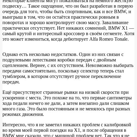
Некоторые клиенты могут пожаловаться на немного жёсткую
подвеску… Такое ощущение, что он был разработан в первую
очередь для того, чтобы быть спортивным, как и все BMW, и
выигрыш в том, что он остаётся практически ровным в
поворотах и ​​хорошо контролирует свою массу. Заваливание
практически отсутствует. Нет никаких сомнений, BMW X1 —
самый крутой и интересный кроссовер в своём сегменте. Хотя
это может измениться, когда дебютирует Alfa Romeo Tonale.
Однако есть несколько недостатков. Один из них связан с
подрулевыми лепестками коробки передач с двойным
сцеплением. Вернее, с их отсутствием. Невозможно выбирать
передачи самостоятельно, поскольку селектор теперь стал
тумблером, в котором отсутствует ручное переключение
передач.
Ещё присутствуют странные рывки на низкой скорости при
ускорении с места. Это похоже на то, что первые сантиметры
хода педали ничего не дали, а затем внезапно дали слишком
много газа. Это было постоянным и не менялось при разных
режимах движения.
Интересно, что я не заметил никаких проблем с калибровкой
во время моей первой поездки на X1, и после обращения в
BMW мне сказали, что с машиной проблем нет. Так что я не