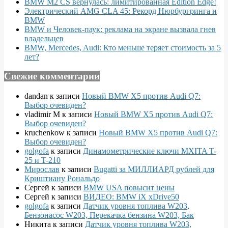
BMW M2 CS вернулась: лимитированная Edition Edge!
Электрический AMG CLA 45: Рекорд Нюрбургринга и
BMW
BMW и Человек-паук: реклама на экране вызвала гнев
владельцев
BMW, Mercedes, Audi: Кто меньше теряет стоимость за 5
лет?
Свежие комментарии
dandan
к записи
Новый BMW X5 против Audi Q7:
Выбор очевиден?
vladimir M
к записи
Новый BMW X5 против Audi Q7:
Выбор очевиден?
kruchenkow
к записи
Новый BMW X5 против Audi Q7:
Выбор очевиден?
golgofa
к записи
Динамометрические ключи MXITA T-
25 и T-210
Мирослав
к записи
Bugatti за МИЛЛИАРД рублей для
Криштиану Рональдо
Сергей
к записи
BMW USA повысит цены
Сергей
к записи
ВИДЕО: BMW iX xDrive50
golgofa
к записи
Датчик уровня топлива W203,
Бензонасос W203, Перекачка бензина W203, Бак
Никита
к записи
Датчик уровня топлива W203,