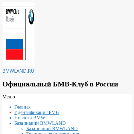
Перейти
к
содержимому
BMWLAND.RU
Официальный БМВ-Клуб в России
Вторичное
Меню
меню
Главная
навигации
Идентификация БМВ
Новости BMW
База знаний BMWLAND
База знаний BMWLAND
Техническая информация