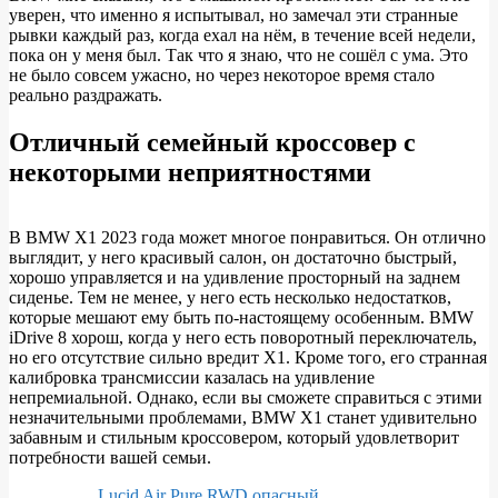
уверен, что именно я испытывал, но замечал эти странные
рывки каждый раз, когда ехал на нём, в течение всей недели,
пока он у меня был. Так что я знаю, что не сошёл с ума. Это
не было совсем ужасно, но через некоторое время стало
реально раздражать.
Отличный семейный кроссовер с
некоторыми неприятностями
В BMW X1 2023 года может многое понравиться. Он отлично
выглядит, у него красивый салон, он достаточно быстрый,
хорошо управляется и на удивление просторный на заднем
сиденье. Тем не менее, у него есть несколько недостатков,
которые мешают ему быть по-настоящему особенным. BMW
iDrive 8 хорош, когда у него есть поворотный переключатель,
но его отсутствие сильно вредит X1. Кроме того, его странная
калибровка трансмиссии казалась на удивление
непремиальной. Однако, если вы сможете справиться с этими
незначительными проблемами, BMW X1 станет удивительно
забавным и стильным кроссовером, который удовлетворит
потребности вашей семьи.
Lucid Air Pure RWD опасный