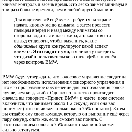
климат-контроль и засечь время. Это легко займет минимум в
три раза больше времени, чем в любой другой машине.
Для водителя всё ещё хуже. требуется на экране
нажать кнопку меню климата, а затем провести
пальцем вперед и назад между климатом со
стороны водителя и пассажира, а также отвести
взгляд от дороги, чтобы выяснить, какие
одинаковые
круги контролируют какой аспект
климата.
Это сводит с ума
, и я не могу поверить,
что дизайн пользовательского интерфейса прошёл
через контроль BMW.
BMW будет утверждать, что голосовое управление сводит на
нет необходимость использования сенсорного управления и
что его программное обеспечение для распознавания голоса
лучше, чем когда-либо. Однако вот как это происходит:
сначала вы говорите «Привет, BMW» и ждёте, пока система
включится, что занимает около 1-2 секунд, если она вас
понимает (что составляет только около 75% попыток). Затем
вы отдаёте ему свою команду, которую он выполнит ещё через
пару секунд, опять же, если сможет вас понять. С
распознаванием голоса в 75% диалог с машиной может
сильно затянуться.