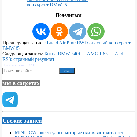
конкурент BMW i5
Поделиться
2023-
Предыдущая запись:
Lucid Air Pure RWD опасный конкурент
02-
BMW i5
17
Следующая запись:
Битва BMW 340i — AMG E63 — Audi
RS3: странный результат
Просмотров: 1321
Поиск
мы в соцсетях
Свежие записи
MINI JCW: аксессуары, которые оживляют хот-хэтч