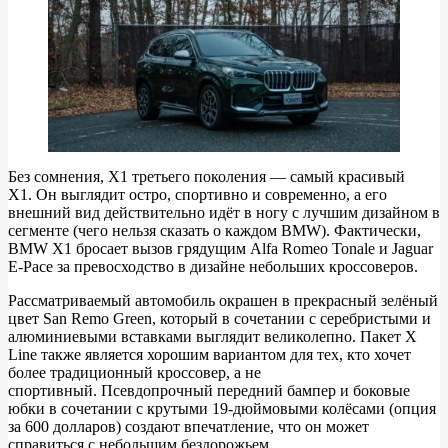
Без сомнения, X1 третьего поколения — самый красивый
X1. Он выглядит остро, спортивно и современно, а его
внешний вид действительно идёт в ногу с лучшим дизайном в
сегменте (чего нельзя сказать о каждом BMW). Фактически,
BMW X1 бросает вызов грядущим Alfa Romeo Tonale и Jaguar
E-Pace за превосходство в дизайне небольших кроссоверов.
Рассматриваемый автомобиль окрашен в прекрасный зелёный
цвет San Remo Green, который в сочетании с серебристыми и
алюминиевыми вставками выглядит великолепно. Пакет X
Line также является хорошим вариантом для тех, кто хочет
более традиционный кроссовер, а не
спортивный. Псевдопрочный передний бампер и боковые
юбки в сочетании с крутыми 19-дюймовыми колёсами (опция
за 600 долларов) создают впечатление, что он может
справиться с небольшим бездорожьем.