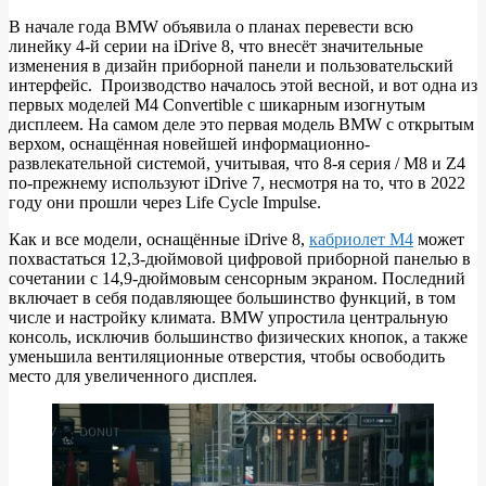
В начале года BMW объявила о планах перевести всю
линейку 4-й серии на iDrive 8, что внесёт значительные
ВИДЕО:
изменения в дизайн приборной панели и пользовательский
обзор
интерфейс. Производство началось этой весной, и вот одна из
первых моделей M4 Convertible с шикарным изогнутым
кабриолета
дисплеем. На самом деле это первая модель BMW с открытым
BMW
верхом, оснащённая новейшей информационно-
развлекательной системой, учитывая, что 8-я серия / M8 и Z4
M4
по-прежнему используют iDrive 7, несмотря на то, что в 2022
2023
году они прошли через Life Cycle Impulse.
года
Как и все модели, оснащённые iDrive 8,
кабриолет M4
может
с
похвастаться 12,3-дюймовой цифровой приборной панелью в
сочетании с 14,9-дюймовым сенсорным экраном. Последний
iDrive
включает в себя подавляющее большинство функций, в том
8
числе и настройку климата. BMW упростила центральную
консоль, исключив большинство физических кнопок, а также
уменьшила вентиляционные отверстия, чтобы освободить
место для увеличенного дисплея.