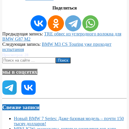
Поделиться
2023-
Предыдущая запись:
TRE обвес из углеродного волокна для
04-
BMW G87 M2
15
Следующая запись:
BMW M3 CS Touring уже проходит
испытания
Просмотров: 28
Поиск
мы в соцсетях
Свежие записи
Новый BMW 7 Series: Даже базовая модель – почти 150
тысяч долларов!
MINI JCW: аксессуары, которые оживляют хот-хэтч