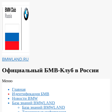
Перейти
к
содержимому
BMWLAND.RU
Официальный БМВ-Клуб в России
Вторичное
Меню
меню
Главная
навигации
Идентификация БМВ
Новости BMW
База знаний BMWLAND
База знаний BMWLAND
Техническая информация