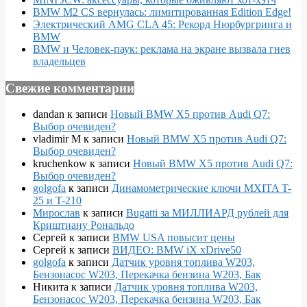
BMW M2 CS вернулась: лимитированная Edition Edge!
Электрический AMG CLA 45: Рекорд Нюрбургринга и
BMW
BMW и Человек-паук: реклама на экране вызвала гнев
владельцев
Свежие комментарии
dandan
к записи
Новый BMW X5 против Audi Q7:
Выбор очевиден?
vladimir M
к записи
Новый BMW X5 против Audi Q7:
Выбор очевиден?
kruchenkow
к записи
Новый BMW X5 против Audi Q7:
Выбор очевиден?
golgofa
к записи
Динамометрические ключи MXITA T-
25 и T-210
Мирослав
к записи
Bugatti за МИЛЛИАРД рублей для
Криштиану Рональдо
Сергей
к записи
BMW USA повысит цены
Сергей
к записи
ВИДЕО: BMW iX xDrive50
golgofa
к записи
Датчик уровня топлива W203,
Бензонасос W203, Перекачка бензина W203, Бак
Никита
к записи
Датчик уровня топлива W203,
Бензонасос W203, Перекачка бензина W203, Бак