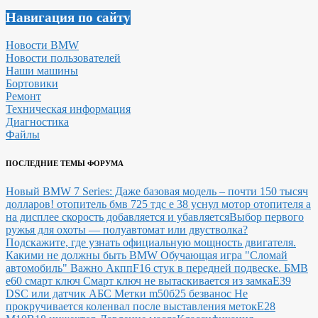
Навигация по сайту
Новости BMW
Новости пользователей
Наши машины
Бортовики
Ремонт
Техническая информация
Диагностика
Файлы
ПОСЛЕДНИЕ ТЕМЫ ФОРУМА
Новый BMW 7 Series: Даже базовая модель – почти 150 тысяч
долларов!
отопитель бмв 725 тдс е 38 уснул мотор отопителя а
на дисплее скорость добавляется и убавляется
Выбор первого
ружья для охоты — полуавтомат или двустволка?
Подскажите, где узнать официальную мощность двигателя.
Какими не должны быть BMW
Обучающая игра "Сломай
автомобиль"
Важно Акпп
F16 стук в передней подвеске.
БМВ
е60 смарт ключ Смарт ключ не вытаскивается из замка
E39
DSC или датчик АБС
Метки m50б25 безванос Не
прокручивается коленвал после выставления меток
Е28