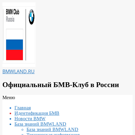
Перейти
к
содержимому
BMWLAND.RU
Официальный БМВ-Клуб в России
Вторичное
Меню
меню
Главная
навигации
Идентификация БМВ
Новости BMW
База знаний BMWLAND
База знаний BMWLAND
Техническая информация