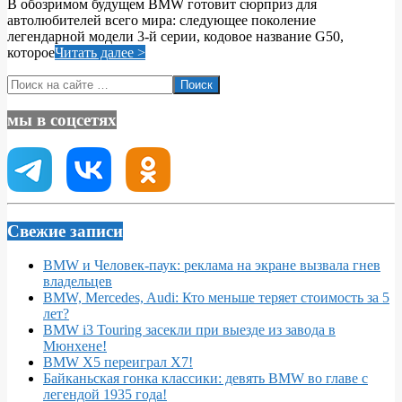
В обозримом будущем BMW готовит сюрприз для
15
автолюбителей всего мира: следующее поколение
легендарной модели 3-й серии, кодовое название G50,
которое
Читать далее >
Поиск
мы в соцсетях
Свежие записи
BMW и Человек-паук: реклама на экране вызвала гнев
владельцев
BMW, Mercedes, Audi: Кто меньше теряет стоимость за 5
лет?
BMW i3 Touring засекли при выезде из завода в
Мюнхене!
BMW X5 переиграл X7!
Байканьская гонка классики: девять BMW во главе с
легендой 1935 года!