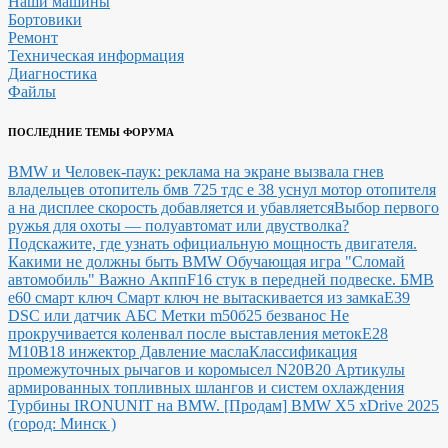
Наши машины
Бортовики
Ремонт
Техническая информация
Диагностика
Файлы
ПОСЛЕДНИЕ ТЕМЫ ФОРУМА
BMW и Человек-паук: реклама на экране вызвала гнев
владельцев
отопитель бмв 725 тдс е 38 уснул мотор отопителя
а на дисплее скорость добавляется и убавляется
Выбор первого
ружья для охоты — полуавтомат или двустволка?
Подскажите, где узнать официальную мощность двигателя.
Какими не должны быть BMW
Обучающая игра "Сломай
автомобиль"
Важно Акпп
F16 стук в передней подвеске.
БМВ
е60 смарт ключ Смарт ключ не вытаскивается из замка
E39
DSC или датчик АБС
Метки m50б25 безванос Не
прокручивается коленвал после выставления меток
Е28
М10В18 инжектор Давление масла
Классификация
промежуточных рычагов и коромысел N20B20
Артикулы
армированных топливных шлангов и систем охлаждения
Турбины IRONUNIT на BMW.
[Продам] BMW X5 xDrive 2025
(город: Минск )