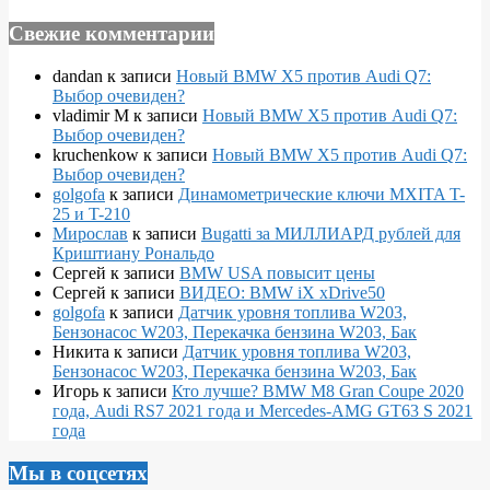
Свежие комментарии
dandan
к записи
Новый BMW X5 против Audi Q7:
Выбор очевиден?
vladimir M
к записи
Новый BMW X5 против Audi Q7:
Выбор очевиден?
kruchenkow
к записи
Новый BMW X5 против Audi Q7:
Выбор очевиден?
golgofa
к записи
Динамометрические ключи MXITA T-
25 и T-210
Мирослав
к записи
Bugatti за МИЛЛИАРД рублей для
Криштиану Рональдо
Сергей
к записи
BMW USA повысит цены
Сергей
к записи
ВИДЕО: BMW iX xDrive50
golgofa
к записи
Датчик уровня топлива W203,
Бензонасос W203, Перекачка бензина W203, Бак
Никита
к записи
Датчик уровня топлива W203,
Бензонасос W203, Перекачка бензина W203, Бак
Игорь
к записи
Кто лучше? BMW M8 Gran Coupe 2020
года, Audi RS7 2021 года и Mercedes-AMG GT63 S 2021
года
Мы в соцсетях