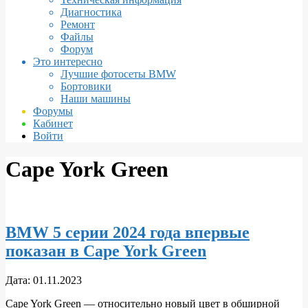
Диагностика
Ремонт
Файлы
Форум
Это интересно
Лучшие фотосеты BMW
Бортовики
Наши машины
Форумы
Кабинет
Войти
Cape York Green
BMW 5 серии 2024 года впервые
показан в Cape York Green
2023-
Дата:
01.11.2023
11-
Cape York Green — относительно новый цвет в обширной
01