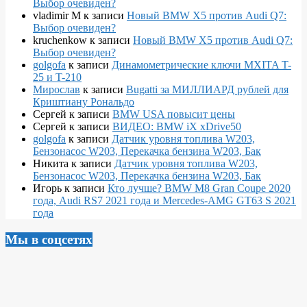
Выбор очевиден?
vladimir M
к записи
Новый BMW X5 против Audi Q7:
Выбор очевиден?
kruchenkow
к записи
Новый BMW X5 против Audi Q7:
Выбор очевиден?
golgofa
к записи
Динамометрические ключи MXITA T-
25 и T-210
Мирослав
к записи
Bugatti за МИЛЛИАРД рублей для
Криштиану Рональдо
Сергей
к записи
BMW USA повысит цены
Сергей
к записи
ВИДЕО: BMW iX xDrive50
golgofa
к записи
Датчик уровня топлива W203,
Бензонасос W203, Перекачка бензина W203, Бак
Никита
к записи
Датчик уровня топлива W203,
Бензонасос W203, Перекачка бензина W203, Бак
Игорь
к записи
Кто лучше? BMW M8 Gran Coupe 2020
года, Audi RS7 2021 года и Mercedes-AMG GT63 S 2021
года
Мы в соцсетях