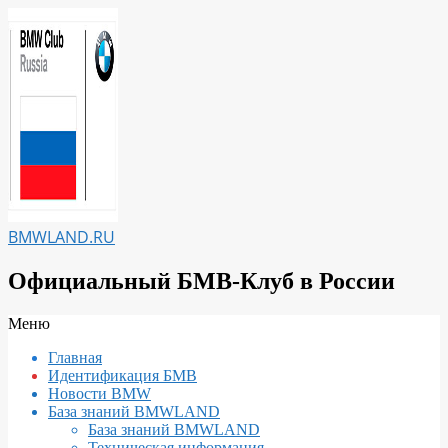
Перейти
к
содержимому
BMWLAND.RU
Официальный БМВ-Клуб в России
Вторичное
Меню
меню
Главная
навигации
Идентификация БМВ
Новости BMW
База знаний BMWLAND
База знаний BMWLAND
Техническая информация