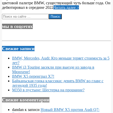
цветовой палитре BMW, существующий чуть больше года. Он
дебютировал в середине 2022
Читать далее >
Поиск
мы в соцсетях
Свежие записи
BMW, Mercedes, Audi: Кто меньше теряет стоимость за 5
лет?
BMW i3 Touring засекли при выезде из завода в
Мюнхене!
BMW X5 переиграл X7!
Байканьская гонка классики: девять BMW во главе с
легендой 1935 года!
M350 в пустыне: Шестерка на прощание?
Свежие комментарии
dandan
к записи
Новый BMW X5 против Audi Q7: