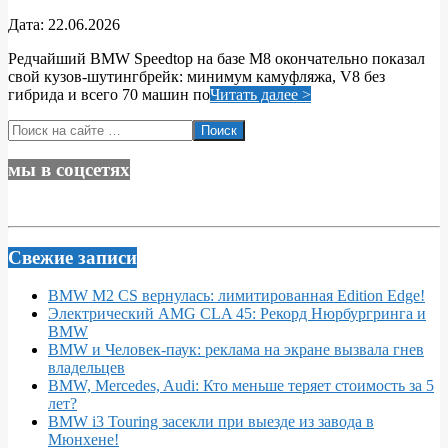
2026-
Дата:
22.06.2026
06-
Редчайший BMW Speedtop на базе M8 окончательно показал
22
свой кузов‑шутингбрейк: минимум камуфляжа, V8 без
гибрида и всего 70 машин по
Читать далее >
Поиск
мы в соцсетях
Свежие записи
BMW M2 CS вернулась: лимитированная Edition Edge!
Электрический AMG CLA 45: Рекорд Нюрбургринга и
BMW
BMW и Человек-паук: реклама на экране вызвала гнев
владельцев
BMW, Mercedes, Audi: Кто меньше теряет стоимость за 5
лет?
BMW i3 Touring засекли при выезде из завода в
Мюнхене!