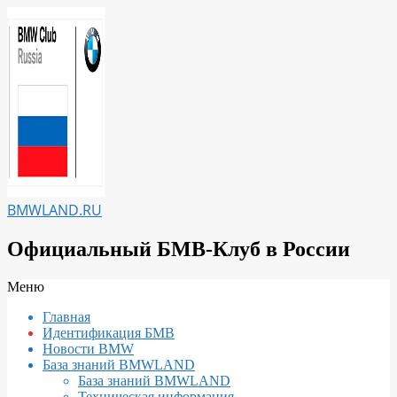
Перейти
к
содержимому
BMWLAND.RU
Официальный БМВ-Клуб в России
Вторичное
Меню
меню
Главная
навигации
Идентификация БМВ
Новости BMW
База знаний BMWLAND
База знаний BMWLAND
Техническая информация