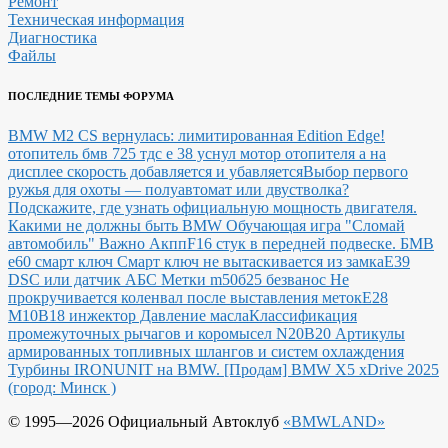
Ремонт
Техническая информация
Диагностика
Файлы
ПОСЛЕДНИЕ ТЕМЫ ФОРУМА
BMW M2 CS вернулась: лимитированная Edition Edge!
отопитель бмв 725 тдс е 38 уснул мотор отопителя а на
дисплее скорость добавляется и убавляется
Выбор первого
ружья для охоты — полуавтомат или двустволка?
Подскажите, где узнать официальную мощность двигателя.
Какими не должны быть BMW
Обучающая игра "Сломай
автомобиль"
Важно Акпп
F16 стук в передней подвеске.
БМВ
е60 смарт ключ Смарт ключ не вытаскивается из замка
E39
DSC или датчик АБС
Метки m50б25 безванос Не
прокручивается коленвал после выставления меток
Е28
М10В18 инжектор Давление масла
Классификация
промежуточных рычагов и коромысел N20B20
Артикулы
армированных топливных шлангов и систем охлаждения
Турбины IRONUNIT на BMW.
[Продам] BMW X5 xDrive 2025
(город: Минск )
© 1995—2026 Официальный Автоклуб
«BMWLAND»