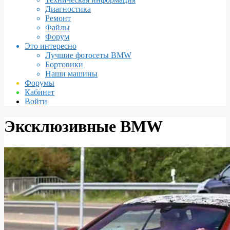
Диагностика
Ремонт
Файлы
Форум
Это интересно
Лучшие фотосеты BMW
Бортовики
Наши машины
Форумы
Кабинет
Войти
Эксклюзивные BMW