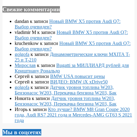
Свежие комментарии
dandan
к записи
Новый BMW X5 против Audi Q7:
Выбор очевиден?
vladimir M
к записи
Новый BMW X5 против Audi Q7:
Выбор очевиден?
kruchenkow
к записи
Новый BMW X5 против Audi Q7:
Выбор очевиден?
golgofa
к записи
Динамометрические ключи MXITA T-
25 и T-210
Мирослав
к записи
Bugatti за МИЛЛИАРД рублей для
Криштиану Рональдо
Сергей
к записи
BMW USA повысит цены
Сергей
к записи
ВИДЕО: BMW iX xDrive50
golgofa
к записи
Датчик уровня топлива W203,
Бензонасос W203, Перекачка бензина W203, Бак
Никита
к записи
Датчик уровня топлива W203,
Бензонасос W203, Перекачка бензина W203, Бак
Игорь
к записи
Кто лучше? BMW M8 Gran Coupe 2020
года, Audi RS7 2021 года и Mercedes-AMG GT63 S 2021
года
Мы в соцсетях