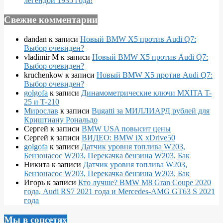
легендой 1935 года!
Свежие комментарии
dandan
к записи
Новый BMW X5 против Audi Q7:
Выбор очевиден?
vladimir M
к записи
Новый BMW X5 против Audi Q7:
Выбор очевиден?
kruchenkow
к записи
Новый BMW X5 против Audi Q7:
Выбор очевиден?
golgofa
к записи
Динамометрические ключи MXITA T-
25 и T-210
Мирослав
к записи
Bugatti за МИЛЛИАРД рублей для
Криштиану Рональдо
Сергей
к записи
BMW USA повысит цены
Сергей
к записи
ВИДЕО: BMW iX xDrive50
golgofa
к записи
Датчик уровня топлива W203,
Бензонасос W203, Перекачка бензина W203, Бак
Никита
к записи
Датчик уровня топлива W203,
Бензонасос W203, Перекачка бензина W203, Бак
Игорь
к записи
Кто лучше? BMW M8 Gran Coupe 2020
года, Audi RS7 2021 года и Mercedes-AMG GT63 S 2021
года
Мы в соцсетях