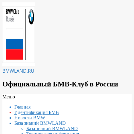
Перейти
к
содержимому
BMWLAND.RU
Официальный БМВ-Клуб в России
Вторичное
Меню
меню
Главная
навигации
Идентификация БМВ
Новости BMW
База знаний BMWLAND
База знаний BMWLAND
Техническая информация