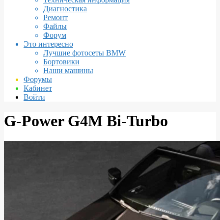
Диагностика
Ремонт
Файлы
Форум
Это интересно
Лучшие фотосеты BMW
Бортовики
Наши машины
Форумы
Кабинет
Войти
G-Power G4M Bi-Turbo