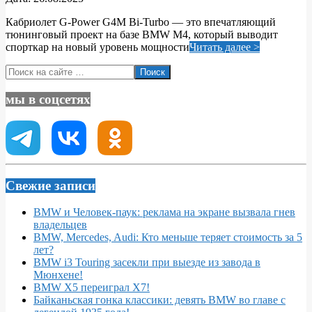
08-
Кабриолет G-Power G4M Bi-Turbo — это впечатляющий
26
тюнинговый проект на базе BMW M4, который выводит
спорткар на новый уровень мощности
Читать далее >
Поиск
мы в соцсетях
Свежие записи
BMW и Человек-паук: реклама на экране вызвала гнев
владельцев
BMW, Mercedes, Audi: Кто меньше теряет стоимость за 5
лет?
BMW i3 Touring засекли при выезде из завода в
Мюнхене!
BMW X5 переиграл X7!
Байканьская гонка классики: девять BMW во главе с