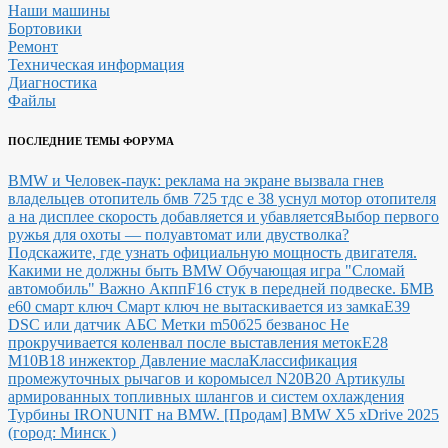
Наши машины
Бортовики
Ремонт
Техническая информация
Диагностика
Файлы
ПОСЛЕДНИЕ ТЕМЫ ФОРУМА
BMW и Человек-паук: реклама на экране вызвала гнев
владельцев
отопитель бмв 725 тдс е 38 уснул мотор отопителя
а на дисплее скорость добавляется и убавляется
Выбор первого
ружья для охоты — полуавтомат или двустволка?
Подскажите, где узнать официальную мощность двигателя.
Какими не должны быть BMW
Обучающая игра "Сломай
автомобиль"
Важно Акпп
F16 стук в передней подвеске.
БМВ
е60 смарт ключ Смарт ключ не вытаскивается из замка
E39
DSC или датчик АБС
Метки m50б25 безванос Не
прокручивается коленвал после выставления меток
Е28
М10В18 инжектор Давление масла
Классификация
промежуточных рычагов и коромысел N20B20
Артикулы
армированных топливных шлангов и систем охлаждения
Турбины IRONUNIT на BMW.
[Продам] BMW X5 xDrive 2025
(город: Минск )