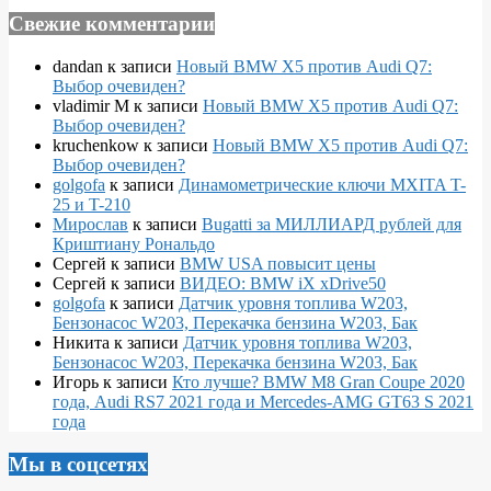
Свежие комментарии
dandan
к записи
Новый BMW X5 против Audi Q7:
Выбор очевиден?
vladimir M
к записи
Новый BMW X5 против Audi Q7:
Выбор очевиден?
kruchenkow
к записи
Новый BMW X5 против Audi Q7:
Выбор очевиден?
golgofa
к записи
Динамометрические ключи MXITA T-
25 и T-210
Мирослав
к записи
Bugatti за МИЛЛИАРД рублей для
Криштиану Рональдо
Сергей
к записи
BMW USA повысит цены
Сергей
к записи
ВИДЕО: BMW iX xDrive50
golgofa
к записи
Датчик уровня топлива W203,
Бензонасос W203, Перекачка бензина W203, Бак
Никита
к записи
Датчик уровня топлива W203,
Бензонасос W203, Перекачка бензина W203, Бак
Игорь
к записи
Кто лучше? BMW M8 Gran Coupe 2020
года, Audi RS7 2021 года и Mercedes-AMG GT63 S 2021
года
Мы в соцсетях