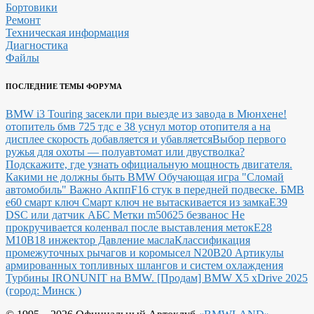
Бортовики
Ремонт
Техническая информация
Диагностика
Файлы
ПОСЛЕДНИЕ ТЕМЫ ФОРУМА
BMW i3 Touring засекли при выезде из завода в Мюнхене!
отопитель бмв 725 тдс е 38 уснул мотор отопителя а на
дисплее скорость добавляется и убавляется
Выбор первого
ружья для охоты — полуавтомат или двустволка?
Подскажите, где узнать официальную мощность двигателя.
Какими не должны быть BMW
Обучающая игра "Сломай
автомобиль"
Важно Акпп
F16 стук в передней подвеске.
БМВ
е60 смарт ключ Смарт ключ не вытаскивается из замка
E39
DSC или датчик АБС
Метки m50б25 безванос Не
прокручивается коленвал после выставления меток
Е28
М10В18 инжектор Давление масла
Классификация
промежуточных рычагов и коромысел N20B20
Артикулы
армированных топливных шлангов и систем охлаждения
Турбины IRONUNIT на BMW.
[Продам] BMW X5 xDrive 2025
(город: Минск )