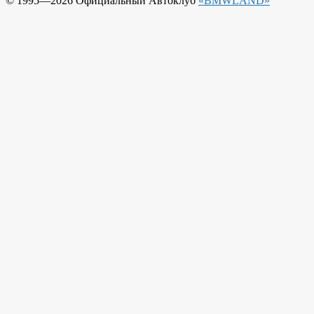
© 1995—2026 Официальный Автоклуб
«BMWLAND»