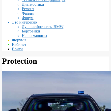
Диагностика
Ремонт
Файлы
Форум
Это интересно
Лучшие фотосеты BMW
Бортовики
Наши машины
Форумы
Кабинет
Войти
Protection