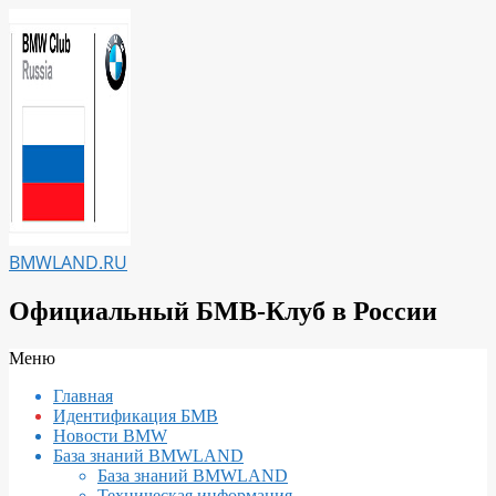
Перейти
к
содержимому
BMWLAND.RU
Официальный БМВ-Клуб в России
Вторичное
Меню
меню
Главная
навигации
Идентификация БМВ
Новости BMW
База знаний BMWLAND
База знаний BMWLAND
Техническая информация