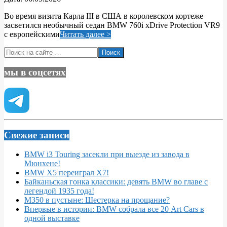
05-
Во время визита Карла III в США в королевском кортежe
06
засветился необычный седан BMW 760i xDrive Protection VR9
с европейскими
Читать далее >
Поиск
мы в соцсетях
Свежие записи
BMW i3 Touring засекли при выезде из завода в
Мюнхене!
BMW X5 переиграл X7!
Байканьская гонка классики: девять BMW во главе с
легендой 1935 года!
M350 в пустыне: Шестерка на прощание?
Впервые в истории: BMW собрала все 20 Art Cars в
одной выставке