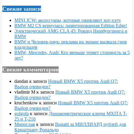
Свежие записи
MINI JCW: аксессуары, которые оживляют хот-хэтч
BMW M2 CS вернулась: лимитированная Edition Edge!
Электрический AMG CLA 45: Рекорд Нюрбургринга и
BMW
BMW и Человек-паук: реклама на экране вызвала гнев
владельцев
BMW, Mercedes, Audi: Кто меньше теряет стоимость за 5
лет?
Свежие комментарии
dandan
к записи
Новый BMW X5 против Audi Q7:
Выбор очевиден?
vladimir M
к записи
Новый BMW X5 против Audi Q7:
Выбор очевиден?
kruchenkow
к записи
Новый BMW X5 против Audi Q7:
Выбор очевиден?
golgofa
к записи
Динамометрические ключи MXITA T-
25 и T-210
Мирослав
к записи
Bugatti за МИЛЛИАРД рублей для
Криштиану Рональдо