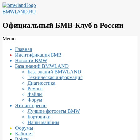
Перейти
к
BMWLAND.RU
содержимому
Официальный БМВ-Клуб в России
Вторичное
Меню
меню
Главная
навигации
Идентификация БМВ
Новости BMW
База знаний BMWLAND
База знаний BMWLAND
Техническая информация
Диагностика
Ремонт
Файлы
Форум
Это интересно
Лучшие фотосеты BMW
Бортовики
Наши машины
Форумы
Кабинет
Войти