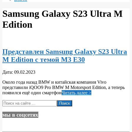
Samsung Galaxy S23 Ultra M
Edition
Представлен Samsung Galaxy S23 Ultra
M Edition с темой M3 E30
2023-
Дата:
09.02.2023
02-
Около года назад BMW и китайская компания Vivo
09
представили iQOO9 Pro BMW M Motorsport Edition, а теперь
появился ещё один смартфон
Читать далее >
Поиск
мы в соцсетях