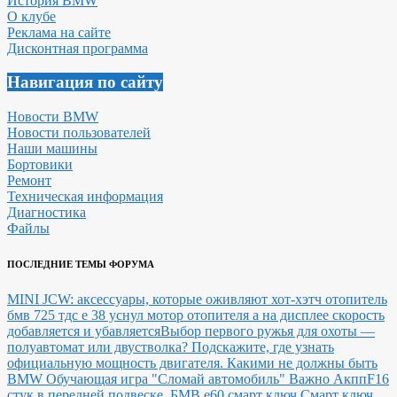
История BMW
О клубе
Реклама на сайте
Дисконтная программа
Навигация по сайту
Новости BMW
Новости пользователей
Наши машины
Бортовики
Ремонт
Техническая информация
Диагностика
Файлы
ПОСЛЕДНИЕ ТЕМЫ ФОРУМА
MINI JCW: аксессуары, которые оживляют хот-хэтч
отопитель
бмв 725 тдс е 38 уснул мотор отопителя а на дисплее скорость
добавляется и убавляется
Выбор первого ружья для охоты —
полуавтомат или двустволка?
Подскажите, где узнать
официальную мощность двигателя.
Какими не должны быть
BMW
Обучающая игра "Сломай автомобиль"
Важно Акпп
F16
стук в передней подвеске.
БМВ е60 смарт ключ Смарт ключ