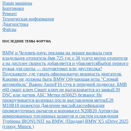
Наши машины
Бортовики
Ремонт
Техническая информация
Диагностика
Файлы
ПОСЛЕДНИЕ ТЕМЫ ФОРУМА
BMW и Человек-паук: реклама на экране вызвала гнев
владельцев
отопитель бмв 725 тдс е 38 уснул мотор отопителя
а на дисплее скорость добавляется и убавляется
Выбор первого
ружья для охоты — полуавтомат или двустволка?
Подскажите, где узнать официальную мощность двигателя.
Какими не должны быть BMW
Обучающая игра "Сломай
автомобиль"
Важно Акпп
F16 стук в передней подвеске.
БМВ
е60 смарт ключ Смарт ключ не вытаскивается из замка
E39
DSC или датчик АБС
Метки m50б25 безванос Не
прокручивается коленвал после выставления меток
Е28
М10В18 инжектор Давление масла
Классификация
промежуточных рычагов и коромысел N20B20
Артикулы
армированных топливных шлангов и систем охлаждения
Турбины IRONUNIT на BMW.
[Продам] BMW X5 xDrive 2025
(город: Минск )