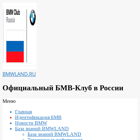
Перейти
к
содержимому
BMWLAND.RU
Официальный БМВ-Клуб в России
Вторичное
Меню
меню
Главная
навигации
Идентификация БМВ
Новости BMW
База знаний BMWLAND
База знаний BMWLAND
Техническая информация