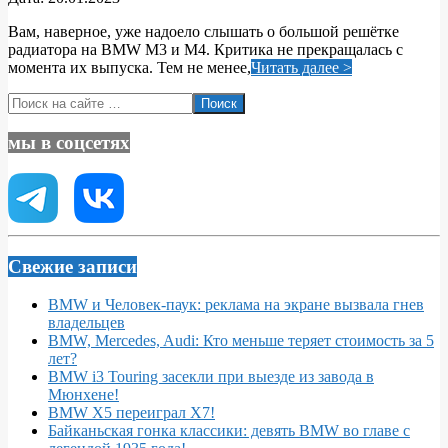
01-
Вам, наверное, уже надоело слышать о большой решётке
20
радиатора на BMW M3 и M4. Критика не прекращалась с
момента их выпуска. Тем не менее,
Читать далее >
Поиск
мы в соцсетях
Свежие записи
BMW и Человек-паук: реклама на экране вызвала гнев
владельцев
BMW, Mercedes, Audi: Кто меньше теряет стоимость за 5
лет?
BMW i3 Touring засекли при выезде из завода в
Мюнхене!
BMW X5 переиграл X7!
Байканьская гонка классики: девять BMW во главе с