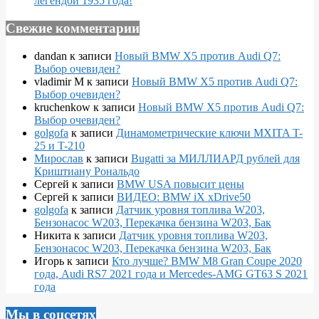
легендой 1935 года!
Свежие комментарии
dandan
к записи
Новый BMW X5 против Audi Q7:
Выбор очевиден?
vladimir M
к записи
Новый BMW X5 против Audi Q7:
Выбор очевиден?
kruchenkow
к записи
Новый BMW X5 против Audi Q7:
Выбор очевиден?
golgofa
к записи
Динамометрические ключи MXITA T-
25 и T-210
Мирослав
к записи
Bugatti за МИЛЛИАРД рублей для
Криштиану Рональдо
Сергей
к записи
BMW USA повысит цены
Сергей
к записи
ВИДЕО: BMW iX xDrive50
golgofa
к записи
Датчик уровня топлива W203,
Бензонасос W203, Перекачка бензина W203, Бак
Никита
к записи
Датчик уровня топлива W203,
Бензонасос W203, Перекачка бензина W203, Бак
Игорь
к записи
Кто лучше? BMW M8 Gran Coupe 2020
года, Audi RS7 2021 года и Mercedes-AMG GT63 S 2021
года
Мы в соцсетях