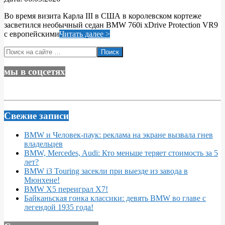
05-
Во время визита Карла III в США в королевском кортежe
06
засветился необычный седан BMW 760i xDrive Protection VR9
с европейскими
Читать далее >
Поиск
мы в соцсетях
Свежие записи
BMW и Человек-паук: реклама на экране вызвала гнев
владельцев
BMW, Mercedes, Audi: Кто меньше теряет стоимость за 5
лет?
BMW i3 Touring засекли при выезде из завода в
Мюнхене!
BMW X5 переиграл X7!
Байканьская гонка классики: девять BMW во главе с
легендой 1935 года!