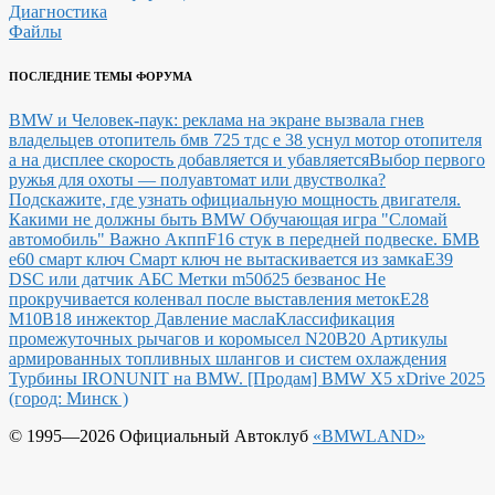
Диагностика
Файлы
ПОСЛЕДНИЕ ТЕМЫ ФОРУМА
BMW и Человек-паук: реклама на экране вызвала гнев
владельцев
отопитель бмв 725 тдс е 38 уснул мотор отопителя
а на дисплее скорость добавляется и убавляется
Выбор первого
ружья для охоты — полуавтомат или двустволка?
Подскажите, где узнать официальную мощность двигателя.
Какими не должны быть BMW
Обучающая игра "Сломай
автомобиль"
Важно Акпп
F16 стук в передней подвеске.
БМВ
е60 смарт ключ Смарт ключ не вытаскивается из замка
E39
DSC или датчик АБС
Метки m50б25 безванос Не
прокручивается коленвал после выставления меток
Е28
М10В18 инжектор Давление масла
Классификация
промежуточных рычагов и коромысел N20B20
Артикулы
армированных топливных шлангов и систем охлаждения
Турбины IRONUNIT на BMW.
[Продам] BMW X5 xDrive 2025
(город: Минск )
© 1995—2026 Официальный Автоклуб
«BMWLAND»