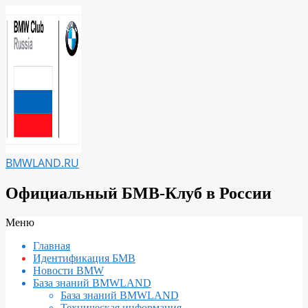
Перейти
к
содержимому
BMWLAND.RU
Официальный БМВ-Клуб в России
Вторичное
Меню
меню
Главная
навигации
Идентификация БМВ
Новости BMW
База знаний BMWLAND
База знаний BMWLAND
Техническая информация