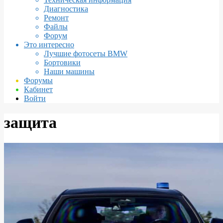
Диагностика
Ремонт
Файлы
Форум
Это интересно
Лучшие фотосеты BMW
Бортовики
Наши машины
Форумы
Кабинет
Войти
защита