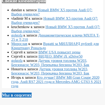
Свежие комментарии
dandan
к записи
Новый BMW X5 против Audi Q7:
Выбор очевиден?
vladimir M
к записи
Новый BMW X5 против Audi Q7:
Выбор очевиден?
kruchenkow
к записи
Новый BMW X5 против Audi Q7:
Выбор очевиден?
golgofa
к записи
Динамометрические ключи MXITA T-
25 и T-210
Мирослав
к записи
Bugatti за МИЛЛИАРД рублей для
Криштиану Рональдо
Сергей
к записи
BMW USA повысит цены
Сергей
к записи
ВИДЕО: BMW iX xDrive50
golgofa
к записи
Датчик уровня топлива W203,
Бензонасос W203, Перекачка бензина W203, Бак
Никита
к записи
Датчик уровня топлива W203,
Бензонасос W203, Перекачка бензина W203, Бак
Игорь
к записи
Кто лучше? BMW M8 Gran Coupe 2020
года, Audi RS7 2021 года и Mercedes-AMG GT63 S 2021
года
Мы в соцсетях