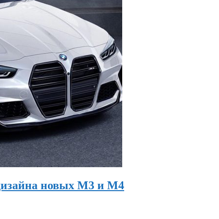
дизайна новых М3 и М4