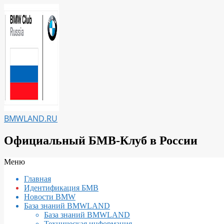
Перейти
к
содержимому
BMWLAND.RU
Официальный БМВ-Клуб в России
Вторичное
Меню
меню
Главная
навигации
Идентификация БМВ
Новости BMW
База знаний BMWLAND
База знаний BMWLAND
Техническая информация