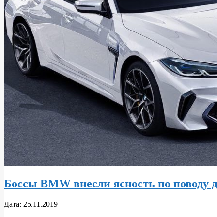
Боссы BMW внесли ясность по поводу 
2019-
Дата:
25.11.2019
11-