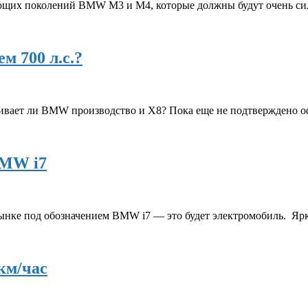
ующих поколений BMW M3 и М4, которые должны будут очень си
м 700 л.с.?
ривает ли BMW производство и X8? Пока еще не подтверждено о
BMW i7
рынке под обозначением BMW i7 — это будет электромобиль. Яр
км/час