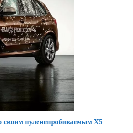
со своим пуленепробиваемым X5