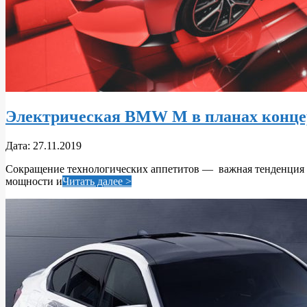
Электрическая BMW M в планах конце
2019-
Дата:
27.11.2019
11-
Сокращение технологических аппетитов — важная тенденция с
27
мощности и
Читать далее >