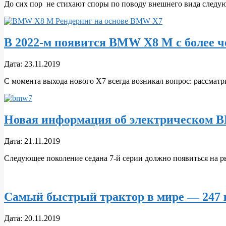
До сих пор не стихают споры по поводу внешнего вида след
25
В 2022-м появится BMW X8 M с более че
2019-
Дата:
23.11.2019
11-
С момента выхода нового X7 всегда возникал вопрос: рассмат
23
Новая информация об электрическом 
2019-
Дата:
21.11.2019
11-
Следующее поколение седана 7-й серии должно появиться на 
21
Самый быстрый трактор в мире — 247 
2019-
Дата:
20.11.2019