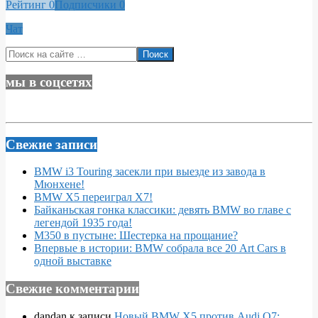
Рейтинг
0
Подписчики
0
Чат
2020-
Поиск
03-
08
мы в соцсетях
Свежие записи
BMW i3 Touring засекли при выезде из завода в
Мюнхене!
BMW X5 переиграл X7!
Байканьская гонка классики: девять BMW во главе с
легендой 1935 года!
M350 в пустыне: Шестерка на прощание?
Впервые в истории: BMW собрала все 20 Art Cars в
одной выставке
Свежие комментарии
dandan
к записи
Новый BMW X5 против Audi Q7: