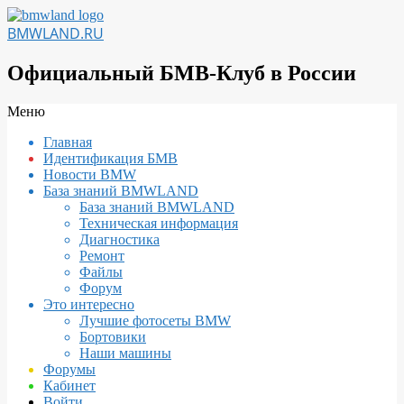
Перейти
к
BMWLAND.RU
содержимому
Официальный БМВ-Клуб в России
Вторичное
Меню
меню
Главная
навигации
Идентификация БМВ
Новости BMW
База знаний BMWLAND
База знаний BMWLAND
Техническая информация
Диагностика
Ремонт
Файлы
Форум
Это интересно
Лучшие фотосеты BMW
Бортовики
Наши машины
Форумы
Кабинет
Войти