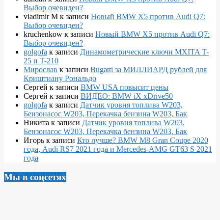
Выбор очевиден?
vladimir M
к записи
Новый BMW X5 против Audi Q7:
Выбор очевиден?
kruchenkow
к записи
Новый BMW X5 против Audi Q7:
Выбор очевиден?
golgofa
к записи
Динамометрические ключи MXITA T-
25 и T-210
Мирослав
к записи
Bugatti за МИЛЛИАРД рублей для
Криштиану Рональдо
Сергей
к записи
BMW USA повысит цены
Сергей
к записи
ВИДЕО: BMW iX xDrive50
golgofa
к записи
Датчик уровня топлива W203,
Бензонасос W203, Перекачка бензина W203, Бак
Никита
к записи
Датчик уровня топлива W203,
Бензонасос W203, Перекачка бензина W203, Бак
Игорь
к записи
Кто лучше? BMW M8 Gran Coupe 2020
года, Audi RS7 2021 года и Mercedes-AMG GT63 S 2021
года
Мы в соцсетях