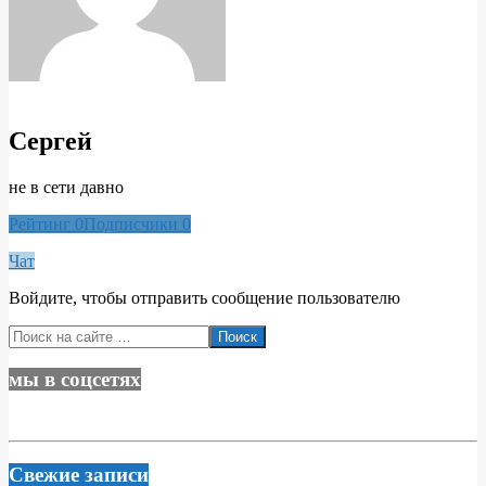
Сергей
не в сети давно
Рейтинг
0
Подписчики
0
Чат
Войдите, чтобы отправить сообщение пользователю
2020-
Поиск
03-
08
мы в соцсетях
Свежие записи