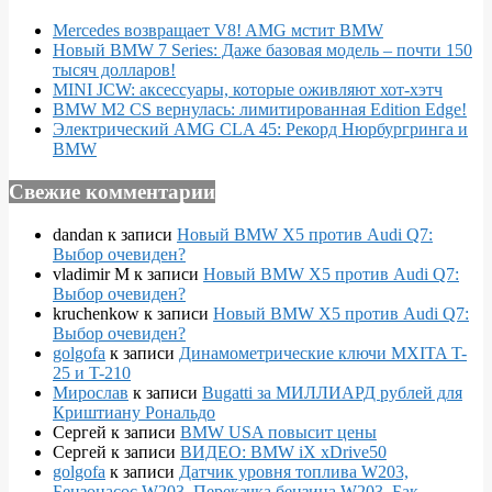
Mercedes возвращает V8! AMG мстит BMW
Новый BMW 7 Series: Даже базовая модель – почти 150
тысяч долларов!
MINI JCW: аксессуары, которые оживляют хот-хэтч
BMW M2 CS вернулась: лимитированная Edition Edge!
Электрический AMG CLA 45: Рекорд Нюрбургринга и
BMW
Свежие комментарии
dandan
к записи
Новый BMW X5 против Audi Q7:
Выбор очевиден?
vladimir M
к записи
Новый BMW X5 против Audi Q7:
Выбор очевиден?
kruchenkow
к записи
Новый BMW X5 против Audi Q7:
Выбор очевиден?
golgofa
к записи
Динамометрические ключи MXITA T-
25 и T-210
Мирослав
к записи
Bugatti за МИЛЛИАРД рублей для
Криштиану Рональдо
Сергей
к записи
BMW USA повысит цены
Сергей
к записи
ВИДЕО: BMW iX xDrive50
golgofa
к записи
Датчик уровня топлива W203,
Бензонасос W203, Перекачка бензина W203, Бак