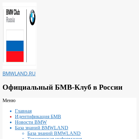
Перейти
к
содержимому
BMWLAND.RU
Официальный БМВ-Клуб в России
Вторичное
Меню
меню
Главная
навигации
Идентификация БМВ
Новости BMW
База знаний BMWLAND
База знаний BMWLAND
Техническая информация