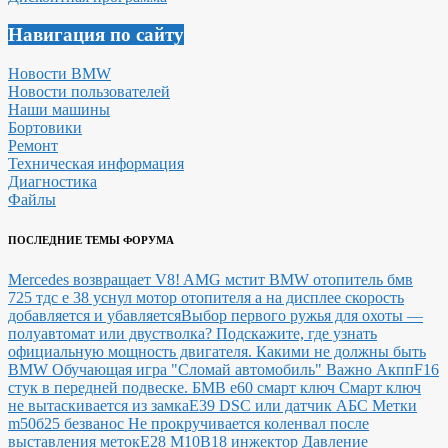
Навигация по сайту
Новости BMW
Новости пользователей
Наши машины
Бортовики
Ремонт
Техническая информация
Диагностика
Файлы
ПОСЛЕДНИЕ ТЕМЫ ФОРУМА
Mercedes возвращает V8! AMG мстит BMW
отопитель бмв
725 тдс е 38 уснул мотор отопителя а на дисплее скорость
добавляется и убавляется
Выбор первого ружья для охоты —
полуавтомат или двустволка?
Подскажите, где узнать
официальную мощность двигателя.
Какими не должны быть
BMW
Обучающая игра "Сломай автомобиль"
Важно Акпп
F16
стук в передней подвеске.
БМВ е60 смарт ключ Смарт ключ
не вытаскивается из замка
E39 DSC или датчик АБС
Метки
m50б25 безванос Не прокручивается коленвал после
выставления меток
Е28 М10В18 инжектор Давление