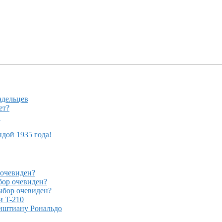
адельцев
ет?
!
ндой 1935 года!
очевиден?
ор очевиден?
бор очевиден?
и T-210
иштиану Рональдо