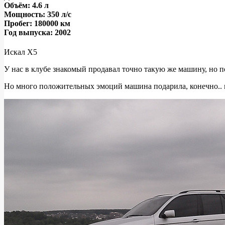
Объём: 4.6 л
X5
Мощность: 350 л/с
Пробег: 180000 км
«Барбос»
Год выпуска: 2002
Искал Х5
У нас в клубе знакомый продавал точно такую же машину, но п
Но много положительных эмоций машина подарила, конечно.. м