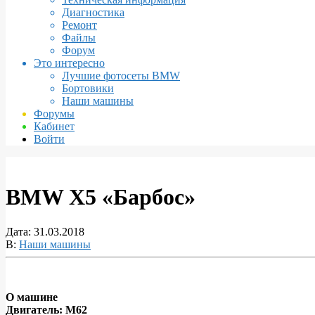
Диагностика
Ремонт
Файлы
Форум
Это интересно
Лучшие фотосеты BMW
Бортовики
Наши машины
Форумы
Кабинет
Войти
BMW X5 «Барбос»
Дата:
31.03.2018
В:
Наши машины
О машине
Двигатель: М62
BMW