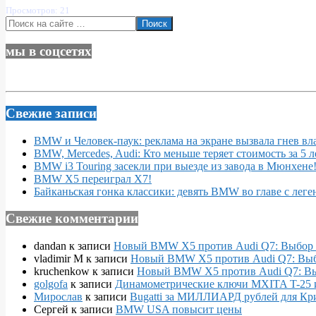
Просмотров: 21
Поиск
мы в соцсетях
Свежие записи
BMW и Человек-паук: реклама на экране вызвала гнев вл
BMW, Mercedes, Audi: Кто меньше теряет стоимость за 5 л
BMW i3 Touring засекли при выезде из завода в Мюнхене
BMW X5 переиграл X7!
Байканьская гонка классики: девять BMW во главе с леге
Свежие комментарии
dandan
к записи
Новый BMW X5 против Audi Q7: Выбор 
vladimir M
к записи
Новый BMW X5 против Audi Q7: Выб
kruchenkow
к записи
Новый BMW X5 против Audi Q7: Вы
golgofa
к записи
Динамометрические ключи MXITA T-25 
Мирослав
к записи
Bugatti за МИЛЛИАРД рублей для Кр
Сергей
к записи
BMW USA повысит цены