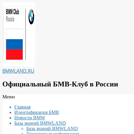
Перейти
к
содержимому
BMWLAND.RU
Официальный БМВ-Клуб в России
Вторичное
Меню
меню
Главная
навигации
Идентификация БМВ
Новости BMW
База знаний BMWLAND
База знаний BMWLAND
Техническая информация