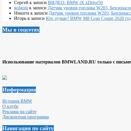
Сергей
к записи
ВИДЕО: BMW iX xDrive50
golgofa
к записи
Датчик уровня топлива W203, Бензонасо
Никита
к записи
Датчик уровня топлива W203, Бензонасо
Игорь
к записи
Кто лучше? BMW M8 Gran Coupe 2020 года
Мы в соцсетях
Использование материалов BMWLAND.RU только с письмен
Информация
История BMW
О клубе
Реклама на сайте
Дисконтная программа
Навигация по сайту