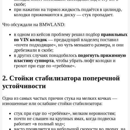
скобе;
при нажатии на тормоз жидкость подаётся в цилиндр,
колодки прижимаются к диску — стук пропадает.
Что обсуждали на BMWLAND:
в одном из кейсов проблему решил подбор
правильных
по VIN колодок
— предыдущий владелец поставил
«почти подходящие», но чуть меньшего размера, и они
дребезжали в скобе;
в других случаях понадобилось
подогнуть прижимную
пластину суппорта
, чтобы убрать люфт колодки и
грохот при езде по «гребёнке».
2. Стойки стабилизатора поперечной
устойчивости
Одна из самых частых причин стука на мелких кочках —
изношенные или ослабшие стойки стабилизатора:
стук при езде по «гребёнке», мелким неровностям;
почти не слышен на крупных ямах, когда подвеска
работает «в полный ход»;
часто проявляется на небольшой скорости во дворах, на