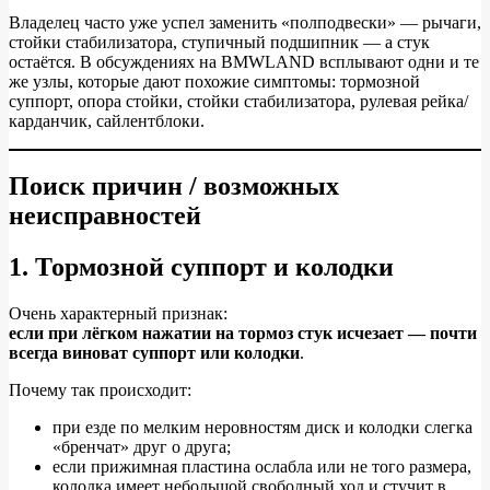
Владелец часто уже успел заменить «полподвески» — рычаги,
стойки стабилизатора, ступичный подшипник — а стук
остаётся. В обсуждениях на BMWLAND всплывают одни и те
же узлы, которые дают похожие симптомы: тормозной
суппорт, опора стойки, стойки стабилизатора, рулевая рейка/
карданчик, сайлентблоки.
Поиск причин / возможных
неисправностей
1. Тормозной суппорт и колодки
Очень характерный признак:
если при лёгком нажатии на тормоз стук исчезает — почти
всегда виноват суппорт или колодки
.
Почему так происходит:
при езде по мелким неровностям диск и колодки слегка
«бренчат» друг о друга;
если прижимная пластина ослабла или не того размера,
колодка имеет небольшой свободный ход и стучит в