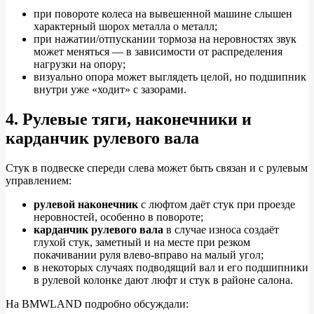
при повороте колеса на вывешенной машине слышен
характерный шорох металла о металл;
при нажатии/отпускании тормоза на неровностях звук
может меняться — в зависимости от распределения
нагрузки на опору;
визуально опора может выглядеть целой, но подшипник
внутри уже «ходит» с зазорами.
4. Рулевые тяги, наконечники и
карданчик рулевого вала
Стук в подвеске спереди слева может быть связан и с рулевым
управлением:
рулевой наконечник
с люфтом даёт стук при проезде
неровностей, особенно в повороте;
карданчик рулевого вала
в случае износа создаёт
глухой стук, заметный и на месте при резком
покачивании руля влево‑вправо на малый угол;
в некоторых случаях подводящий вал и его подшипники
в рулевой колонке дают люфт и стук в районе салона.
На BMWLAND подробно обсуждали: