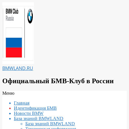
Перейти
к
содержимому
BMWLAND.RU
Официальный БМВ-Клуб в России
Вторичное
Меню
меню
Главная
навигации
Идентификация БМВ
Новости BMW
База знаний BMWLAND
База знаний BMWLAND
Техническая информация