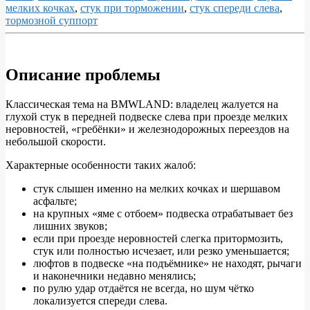
мелких кочках
,
стук при торможении
,
стук спереди слева
,
тормозной суппорт
Описание проблемы
Стук
в
Классическая тема на BMWLAND: владелец жалуется на
глухой стук в передней подвеске слева при проезде мелких
передней
неровностей, «гребёнки» и железнодорожных переездов на
подвеске
небольшой скорости.
BMW:
Характерные особенности таких жалоб:
как
стук слышен именно на мелких кочках и шершавом
отличить
асфальте;
на крупных «яме с отбоем» подвеска отрабатывает без
стук
лишних звуков;
стоек,
если при проезде неровностей слегка притормозить,
стук или полностью исчезает, или резко уменьшается;
рычагов
люфтов в подвеске «на подъёмнике» не находят, рычаги
и
и наконечники недавно менялись;
по рулю удар отдаётся не всегда, но шум чётко
суппортов
локализуется спереди слева.