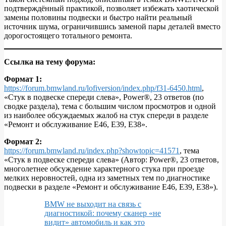
подтверждённый практикой, позволяет избежать хаотической
замены половины подвески и быстро найти реальный
источник шума, ограничившись заменой пары деталей вместо
дорогостоящего тотального ремонта.
Ссылка на тему форума:
Формат 1:
https://forum.bmwland.ru/lofiversion/index.php/f31-6450.html
,
«Стук в подвеске спереди слева», Power®, 23 ответов (по
сводке раздела), тема с большим числом просмотров и одной
из наиболее обсуждаемых жалоб на стук спереди в разделе
«Ремонт и обслуживание E46, E39, E38».
Формат 2:
https://forum.bmwland.ru/index.php?showtopic=41571
, тема
«Стук в подвеске спереди слева» (Автор: Power®, 23 ответов,
многолетнее обсуждение характерного стука при проезде
мелких неровностей, одна из заметных тем по диагностике
подвески в разделе «Ремонт и обслуживание E46, E39, E38»).
BMW не выходит на связь с
диагностикой: почему сканер «не
видит» автомобиль и как это