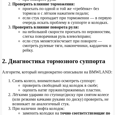
Проверить влияние торможения:
проехать по одной и той же «гребёнке» без
тормоза и с лёгким нажатием педали;
если стук пропадает при торможении — в первую
очередь искать проблему в суппорте и колодках.
Проверить влияние поворота руля:
на небольшой скорости проехать по неровностям,
слегка поворачивая руль влево/вправо;
если стук меняется/исчезает при повороте —
смотреть рулевые тяги, наконечники, карданчик и
рейку.
2. Диагностика тормозного суппорта
Алгоритм, который неоднократно описывали на BMWLAND:
Снять колесо, внимательно осмотреть суппорт:
проверить свободный ход колодок в скобе;
оценить натяг пружин/прижимных пластин.
Лёгкими ударами по ступице/диску при снятом колесе
(или резкими качками руками по диску) проверить, не
возникает ли аналогичный стук.
При наличии люфта колодок:
заменить колодки на
точно соответствующие по