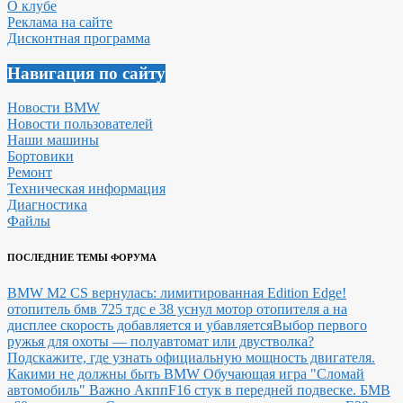
О клубе
Реклама на сайте
Дисконтная программа
Навигация по сайту
Новости BMW
Новости пользователей
Наши машины
Бортовики
Ремонт
Техническая информация
Диагностика
Файлы
ПОСЛЕДНИЕ ТЕМЫ ФОРУМА
BMW M2 CS вернулась: лимитированная Edition Edge!
отопитель бмв 725 тдс е 38 уснул мотор отопителя а на
дисплее скорость добавляется и убавляется
Выбор первого
ружья для охоты — полуавтомат или двустволка?
Подскажите, где узнать официальную мощность двигателя.
Какими не должны быть BMW
Обучающая игра "Сломай
автомобиль"
Важно Акпп
F16 стук в передней подвеске.
БМВ