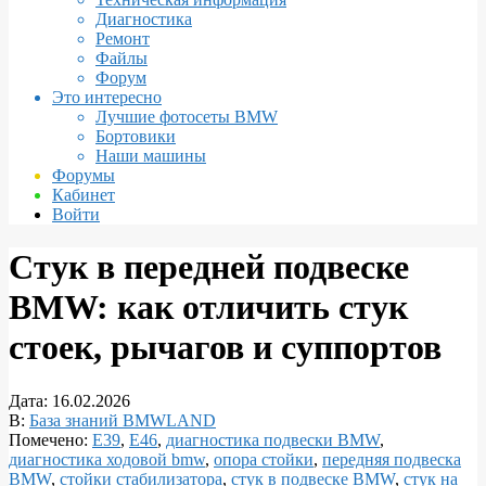
Диагностика
Ремонт
Файлы
Форум
Это интересно
Лучшие фотосеты BMW
Бортовики
Наши машины
Форумы
Кабинет
Войти
Стук в передней подвеске
BMW: как отличить стук
стоек, рычагов и суппортов
Дата:
16.02.2026
В:
База знаний BMWLAND
Помечено:
E39
,
E46
,
диагностика подвески BMW
,
диагностика ходовой bmw
,
опора стойки
,
передняя подвеска
BMW
,
стойки стабилизатора
,
стук в подвеске BMW
,
стук на