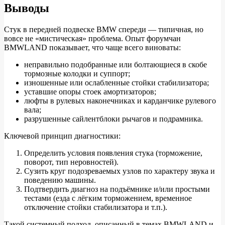
Выводы
Стук в передней подвеске BMW спереди — типичная, но
вовсе не «мистическая» проблема. Опыт форумчан
BMWLAND показывает, что чаще всего виноваты:
неправильно подобранные или болтающиеся в скобе
тормозные колодки и суппорт;
изношенные или ослабленные стойки стабилизатора;
уставшие опоры стоек амортизаторов;
люфты в рулевых наконечниках и карданчике рулевого
вала;
разрушенные сайлентблоки рычагов и подрамника.
Ключевой принцип диагностики:
Определить условия появления стука (торможение,
поворот, тип неровностей).
Сузить круг подозреваемых узлов по характеру звука и
поведению машины.
Подтвердить диагноз на подъёмнике и/или простыми
тестами (езда с лёгким торможением, временное
отключение стойки стабилизатора и т.п.).
Такой системный подход, описанный в темах BMWLAND и