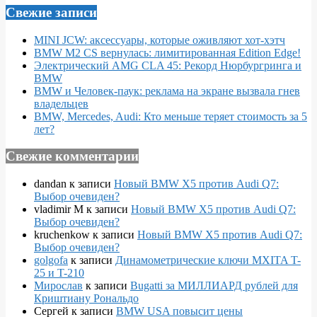
Свежие записи
MINI JCW: аксессуары, которые оживляют хот-хэтч
BMW M2 CS вернулась: лимитированная Edition Edge!
Электрический AMG CLA 45: Рекорд Нюрбургринга и
BMW
BMW и Человек-паук: реклама на экране вызвала гнев
владельцев
BMW, Mercedes, Audi: Кто меньше теряет стоимость за 5
лет?
Свежие комментарии
dandan
к записи
Новый BMW X5 против Audi Q7:
Выбор очевиден?
vladimir M
к записи
Новый BMW X5 против Audi Q7:
Выбор очевиден?
kruchenkow
к записи
Новый BMW X5 против Audi Q7:
Выбор очевиден?
golgofa
к записи
Динамометрические ключи MXITA T-
25 и T-210
Мирослав
к записи
Bugatti за МИЛЛИАРД рублей для
Криштиану Рональдо
Сергей
к записи
BMW USA повысит цены