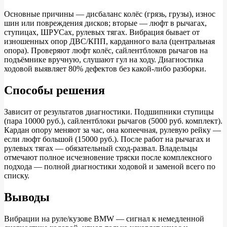
Основные причины — дисбаланс колёс (грязь, грузы), износ
шин или повреждения дисков; вторые — люфт в рычагах,
ступицах, ШРУСах, рулевых тягах. Вибрация бывает от
изношенных опор ДВС/КПП, карданного вала (центральная
опора). Проверяют люфт колёс, сайлентблоков рычагов на
подъёмнике вручную, слушают гул на ходу. Диагностика
ходовой выявляет 80% дефектов без какой-либо разборки.
Способы решения
Зависит от результатов диагностики. Подшипники ступицы
(пара 10000 руб.), сайлентблоки рычагов (5000 руб. комплект).
Кардан опору меняют за час, она копеечная, рулевую рейку —
если люфт большой (15000 руб.). После работ на рычагах и
рулевых тягах — обязательный сход-развал. Владельцы
отмечают полное исчезновение тряски после комплексного
подхода — полной диагностики ходовой и заменой всего по
списку.
Выводы
Вибрации на руле/кузове BMW — сигнал к немедленной