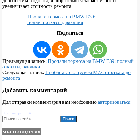
диагностике ходовой, игнор только ускоряет износ и
увеличивает стоимость ремонта.
Пропали тормоза на BMW E39:
полный отказ гидравлики
Поделиться
2026-
Предыдущая запись:
Пропали тормоза на BMW E39: полный
01-
отказ гидравлики
08
Следующая запись:
Проблемы с запуском M73: от отказа до
ремонта
Добавить комментарий
Для отправки комментария вам необходимо
авторизоваться
.
Просмотров: 64
Поиск
мы в соцсетях