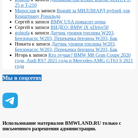
25 и T-210
Мирослав
к записи
Bugatti за МИЛЛИАРД рублей для
Криштиану Рональдо
Сергей
к записи
BMW USA повысит цены
Сергей
к записи
ВИДЕО: BMW iX xDrive50
golgofa
к записи
Датчик уровня топлива W203,
Бензонасос W203, Перекачка бензина W203, Бак
Никита
к записи
Датчик уровня топлива W203,
Бензонасос W203, Перекачка бензина W203, Бак
Игорь
к записи
Кто лучше? BMW M8 Gran Coupe 2020
года, Audi RS7 2021 года и Mercedes-AMG GT63 S 2021
года
Мы в соцсетях
Использование материалов BMWLAND.RU только с
письменного разрешения администрации.