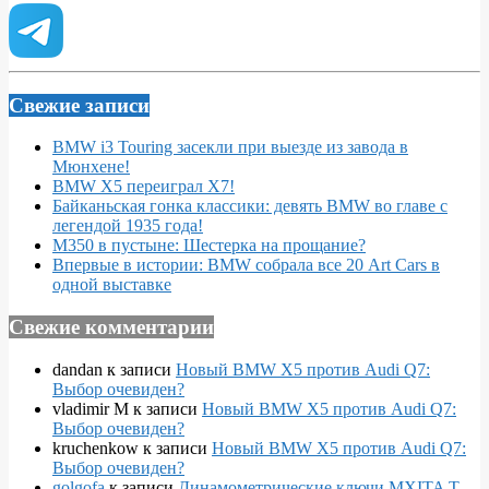
Свежие записи
BMW i3 Touring засекли при выезде из завода в
Мюнхене!
BMW X5 переиграл X7!
Байканьская гонка классики: девять BMW во главе с
легендой 1935 года!
M350 в пустыне: Шестерка на прощание?
Впервые в истории: BMW собрала все 20 Art Cars в
одной выставке
Свежие комментарии
dandan
к записи
Новый BMW X5 против Audi Q7:
Выбор очевиден?
vladimir M
к записи
Новый BMW X5 против Audi Q7:
Выбор очевиден?
kruchenkow
к записи
Новый BMW X5 против Audi Q7:
Выбор очевиден?
golgofa
к записи
Динамометрические ключи MXITA T-