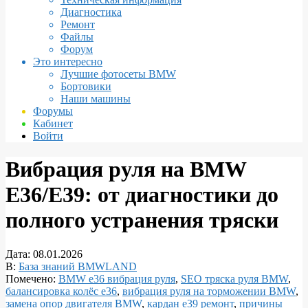
Диагностика
Ремонт
Файлы
Форум
Это интересно
Лучшие фотосеты BMW
Бортовики
Наши машины
Форумы
Кабинет
Войти
Вибрация руля на BMW
E36/E39: от диагностики до
полного устранения тряски
Дата:
08.01.2026
В:
База знаний BMWLAND
Помечено:
BMW e36 вибрация руля
,
SEO тряска руля BMW
,
балансировка колёс e36
,
вибрация руля на торможении BMW
,
замена опор двигателя BMW
,
кардан e39 ремонт
,
причины