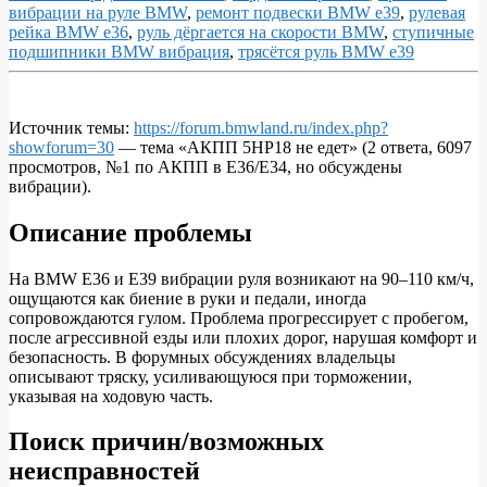
вибрации на руле BMW
,
ремонт подвески BMW e39
,
рулевая
рейка BMW e36
,
руль дёргается на скорости BMW
,
ступичные
подшипники BMW вибрация
,
трясётся руль BMW e39
Источник темы:
https://forum.bmwland.ru/index.php?
showforum=30
— тема «АКПП 5HP18 не едет» (2 ответа, 6097
Вибрация
просмотров, №1 по АКПП в E36/E34, но обсуждены
руля
вибрации).
на
Описание проблемы
BMW
E36/E39:
На BMW E36 и E39 вибрации руля возникают на 90–110 км/ч,
от
ощущаются как биение в руки и педали, иногда
сопровождаются гулом. Проблема прогрессирует с пробегом,
диагностики
после агрессивной езды или плохих дорог, нарушая комфорт и
до
безопасность. В форумных обсуждениях владельцы
описывают тряску, усиливающуюся при торможении,
полного
указывая на ходовую часть.
устранения
Поиск причин/возможных
тряски
неисправностей