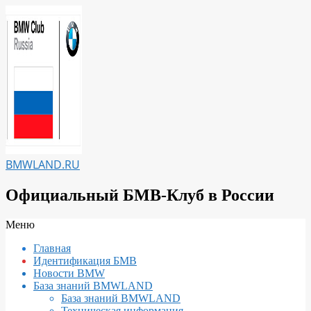
Перейти
к
содержимому
BMWLAND.RU
Официальный БМВ-Клуб в России
Вторичное
Меню
меню
Главная
навигации
Идентификация БМВ
Новости BMW
База знаний BMWLAND
База знаний BMWLAND
Техническая информация