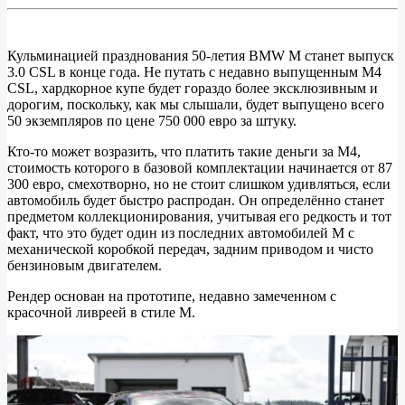
Кульминацией празднования 50-летия BMW M станет выпуск
3.0 CSL в конце года. Не путать с недавно выпущенным M4
BMW
CSL, хардкорное купе будет гораздо более эксклюзивным и
3.0
дорогим, поскольку, как мы слышали, будет выпущено всего
50 экземпляров по цене 750 000 евро за штуку.
CSL
2023
Кто-то может возразить, что платить такие деньги за M4,
стоимость которого в базовой комплектации начинается от 87
года
300 евро, смехотворно, но не стоит слишком удивляться, если
представляет
автомобиль будет быстро распродан. Он определённо станет
предметом коллекционирования, учитывая его редкость и тот
собой
факт, что это будет один из последних автомобилей М с
хардкорное
механической коробкой передач, задним приводом и чисто
бензиновым двигателем.
купе
Рендер основан на прототипе, недавно замеченном с
красочной ливреей в стиле М.