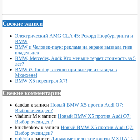
Свежие записи
Электрический AMG CLA 45: Рекорд Нюрбургринга и
BMW
BMW и Человек-паук: реклама на экране вызвала гнев
владельцев
BMW, Mercedes, Audi: Кто меньше теряет стоимость за 5
лет?
BMW i3 Touring засекли при выезде из завода в
Мюнхене!
BMW X5 переиграл X7!
Свежие комментарии
dandan
к записи
Новый BMW X5 против Audi Q7:
Выбор очевиден?
vladimir M
к записи
Новый BMW X5 против Audi Q7:
Выбор очевиден?
kruchenkow
к записи
Новый BMW X5 против Audi Q7:
Выбор очевиден?
golgofa
к записи
Динамометрические ключи MXITA T-