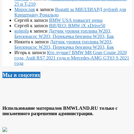
25 и T-210
Мирослав
к записи
Bugatti за МИЛЛИАРД рублей для
Криштиану Рональдо
Сергей
к записи
BMW USA повысит цены
Сергей
к записи
ВИДЕО: BMW iX xDrive50
golgofa
к записи
Датчик уровня топлива W203,
Бензонасос W203, Перекачка бензина W203, Бак
Никита
к записи
Датчик уровня топлива W203,
Бензонасос W203, Перекачка бензина W203, Бак
Игорь
к записи
Кто лучше? BMW M8 Gran Coupe 2020
года, Audi RS7 2021 года и Mercedes-AMG GT63 S 2021
года
Мы в соцсетях
Использование материалов BMWLAND.RU только с
письменного разрешения администрации.