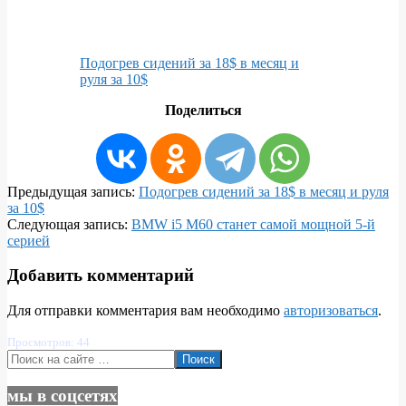
Подогрев сидений за 18$ в месяц и
руля за 10$
Поделиться
2022-
Предыдущая запись:
Подогрев сидений за 18$ в месяц и руля
07-
за 10$
18
Следующая запись:
BMW i5 M60 станет самой мощной 5-й
серией
Добавить комментарий
Для отправки комментария вам необходимо
авторизоваться
.
Просмотров: 44
Поиск
мы в соцсетях