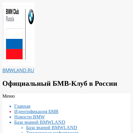
Перейти
к
содержимому
BMWLAND.RU
Официальный БМВ-Клуб в России
Вторичное
Меню
меню
Главная
навигации
Идентификация БМВ
Новости BMW
База знаний BMWLAND
База знаний BMWLAND
Техническая информация