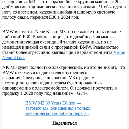
сегодняшняя M3 — это гораздо более крупная машина с 20-
дюймовыми задними легкосплавными дисками. Чтобы идти в
ногу со временем, художник добавил широкую световую
полосу сзади, перенеся E30 в 2024 год.
BMW выпустит Neue Klasse M3, но не ждите столь сильных
вибраций E30. В конце концов, это дизайнерская мысль,
демонстрирующая очевидный талант художника, но не
имеющая никакой связи с программой BMW. Реальностью
станет более агрессивно выглядящий вариант концепта
Vision
Neue Klasse
.
NK M3 будет полностью электрическим, но это не значит, что
BMW откажется от двигателя внутреннего
сгорания. Следующее поколение M3 с рядным
шестицилиндровым двигателем будет продаваться
одновременно с электромобилем. Он должен поступить в
продажу в 2028 году под названием «G84».
BMW M2 30 Years Edition —
автомобиль, оснащённый только
механической коробкой передач
Поделиться