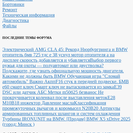
Бортовики
Ремонт
Техническая информация
Диагностика
Файлы
ПОСЛЕДНИЕ ТЕМЫ ФОРУМА
Электрический AMG CLA 45: Рекорд Нюрбургринга и BMW
отопитель бмв 725 тдс е 38 уснул мотор отопителя а на
дисплее скорость добавляется и убавляется
Выбор первого
ружья для охоты — полуавтомат или двустволка?
Подскажите, где узнать официальную мощность двигателя.
Какими не должны быть BMW
Обучающая игра "Сломай
автомобиль"
Важно Акпп
F16 стук в передней подвеске.
БМВ
е60 смарт ключ Смарт ключ не вытаскивается из замка
E39
DSC или датчик АБС
Метки m50б25 безванос Не
прокручивается коленвал после выставления меток
Е28
М10В18 инжектор Давление масла
Классификация
промежуточных рычагов и коромысел N20B20
Артикулы
армированных топливных шлангов и систем охлаждения
Турбины IRONUNIT на BMW.
[Продам] BMW X5 xDrive 2025
(город: Минск )