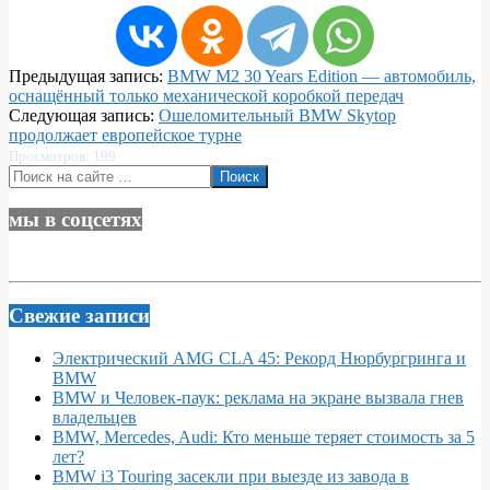
2024-
Предыдущая запись:
BMW M2 30 Years Edition — автомобиль,
10-
оснащённый только механической коробкой передач
28
Следующая запись:
Ошеломительный BMW Skytop
продолжает европейское турне
Просмотров: 199
Поиск
мы в соцсетях
Свежие записи
Электрический AMG CLA 45: Рекорд Нюрбургринга и
BMW
BMW и Человек-паук: реклама на экране вызвала гнев
владельцев
BMW, Mercedes, Audi: Кто меньше теряет стоимость за 5
лет?
BMW i3 Touring засекли при выезде из завода в