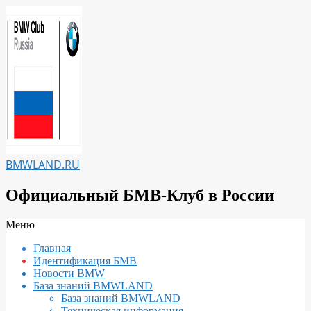
Перейти
к
содержимому
BMWLAND.RU
Официальный БМВ-Клуб в России
Вторичное
Меню
меню
Главная
навигации
Идентификация БМВ
Новости BMW
База знаний BMWLAND
База знаний BMWLAND
Техническая информация