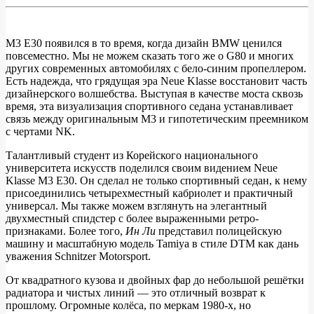
M3 E30 появился в то время, когда дизайн BMW ценился
повсеместно. Мы не можем сказать того же о G80 и многих
BMW
других современных автомобилях с бело-синим пропеллером.
M3
Есть надежда, что грядущая эра Neue Klasse восстановит часть
дизайнерского волшебства. Выступая в качестве моста сквозь
E30
время, эта визуализация спортивного седана устанавливает
Neue
связь между оригинальным M3 и гипотетическим преемником
с чертами NK.
Klasse
—
Талантливый студент из Корейского национального
университета искусств поделился своим видением Neue
ретро-
Klasse M3 E30. Он сделал не только спортивный седан, к нему
футуристический
присоединились четырехместный кабриолет и практичный
универсал. Мы также можем взглянуть на элегантный
и
двухместный спидстер с более выраженными ретро-
спортивный
признаками. Более того,
Ин Ли
представил полицейскую
машину и масштабную модель Tamiya в стиле DTM как дань
уважения Schnitzer Motorsport.
От квадратного кузова и двойных фар до небольшой решётки
радиатора и чистых линий — это отличный возврат к
прошлому. Огромные колёса, по меркам 1980-х, но