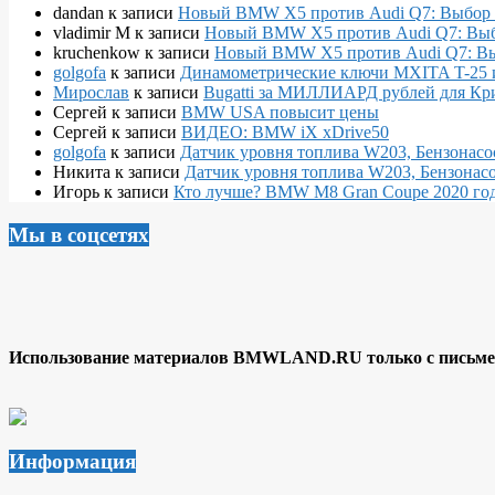
dandan
к записи
Новый BMW X5 против Audi Q7: Выбор 
vladimir M
к записи
Новый BMW X5 против Audi Q7: Выб
kruchenkow
к записи
Новый BMW X5 против Audi Q7: Вы
golgofa
к записи
Динамометрические ключи MXITA T-25 
Мирослав
к записи
Bugatti за МИЛЛИАРД рублей для Кр
Сергей
к записи
BMW USA повысит цены
Сергей
к записи
ВИДЕО: BMW iX xDrive50
golgofa
к записи
Датчик уровня топлива W203, Бензонасо
Никита
к записи
Датчик уровня топлива W203, Бензонасо
Игорь
к записи
Кто лучше? BMW M8 Gran Coupe 2020 года
Мы в соцсетях
Использование материалов BMWLAND.RU только с письмен
Информация