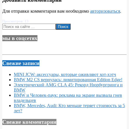
Для отправки комментария вам необходимо
авторизоваться
.
Просмотров: 13
Поиск
мы в соцсетях
Свежие записи
MINI JCW: аксессуары, которые оживляют хот-хэтч
BMW M2 CS вернулась: лимитированная Edition Edge!
Электрический AMG CLA 45: Рекорд Нюрбургринга и
BMW
BMW и Человек-паук: реклама на экране вызвала гнев
владельцев
BMW, Mercedes, Audi: Кто меньше теряет стоимость за 5
лет?
Свежие комментарии