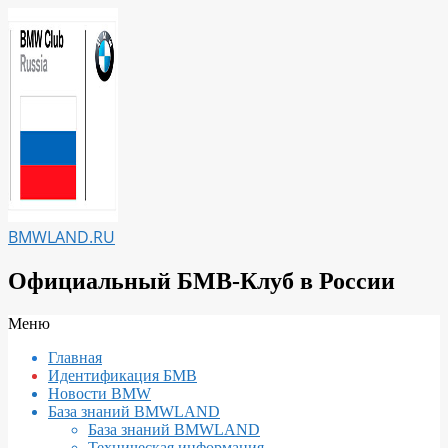
Перейти
к
содержимому
BMWLAND.RU
Официальный БМВ-Клуб в России
Вторичное
Меню
меню
Главная
навигации
Идентификация БМВ
Новости BMW
База знаний BMWLAND
База знаний BMWLAND
Техническая информация