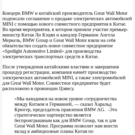
Концерн BMW и китайский производитель Great Wall Motor
подписали соглашение о продаже электрических автомобилей
BMW
MINI с помощью нового совместного предприятия в Китае.
совместно
Во время мероприятия, в котором приняли участие премьер-
министр Китая Ли Кэцян и канцлер Германии Ангела
с
Меркель, BMW Group и Great Wall Motor взяли на себя
Great
обязательство создать новое совместное предприятие
«Spotlight Automotive Limited» для производства
Wall
электрических транспортных средств в Китае.
приступят
После утверждения китайскими властями и завершения
к
процедур регистрации, компания начнёт производство
выпуску
электрических автомобилей MINI, а также электромобилей
для Great Wall Motor. Совместное предприятие будет
электрических
расположено в провинции Цзянсу.
MINI
«Мы находимся на новом уровне сотрудничества
между Китаем и Германией, — сказал Харальд
Крюгер, председатель правления BMW AG. -Это
стратегическое партнерство является
беспроигрышным как для BMW Group, так и для
Great Wall Motor. Программа позволит нам внести
вклад в амбициозные планы Китая по