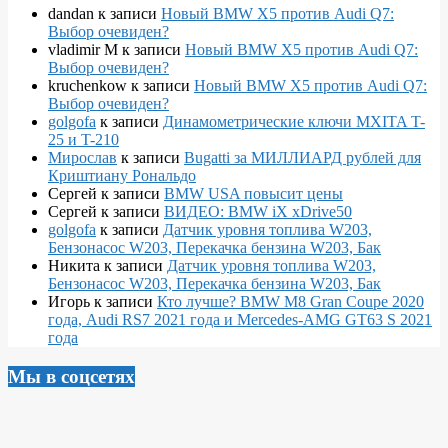
dandan
к записи
Новый BMW X5 против Audi Q7:
Выбор очевиден?
vladimir M
к записи
Новый BMW X5 против Audi Q7:
Выбор очевиден?
kruchenkow
к записи
Новый BMW X5 против Audi Q7:
Выбор очевиден?
golgofa
к записи
Динамометрические ключи MXITA T-
25 и T-210
Мирослав
к записи
Bugatti за МИЛЛИАРД рублей для
Криштиану Рональдо
Сергей
к записи
BMW USA повысит цены
Сергей
к записи
ВИДЕО: BMW iX xDrive50
golgofa
к записи
Датчик уровня топлива W203,
Бензонасос W203, Перекачка бензина W203, Бак
Никита
к записи
Датчик уровня топлива W203,
Бензонасос W203, Перекачка бензина W203, Бак
Игорь
к записи
Кто лучше? BMW M8 Gran Coupe 2020
года, Audi RS7 2021 года и Mercedes-AMG GT63 S 2021
года
Мы в соцсетях