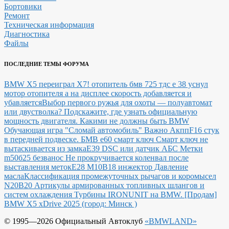
Бортовики
Ремонт
Техническая информация
Диагностика
Файлы
ПОСЛЕДНИЕ ТЕМЫ ФОРУМА
BMW X5 переиграл X7!
отопитель бмв 725 тдс е 38 уснул
мотор отопителя а на дисплее скорость добавляется и
убавляется
Выбор первого ружья для охоты — полуавтомат
или двустволка?
Подскажите, где узнать официальную
мощность двигателя.
Какими не должны быть BMW
Обучающая игра "Сломай автомобиль"
Важно Акпп
F16 стук
в передней подвеске.
БМВ е60 смарт ключ Смарт ключ не
вытаскивается из замка
E39 DSC или датчик АБС
Метки
m50б25 безванос Не прокручивается коленвал после
выставления меток
Е28 М10В18 инжектор Давление
масла
Классификация промежуточных рычагов и коромысел
N20B20
Артикулы армированных топливных шлангов и
систем охлаждения
Турбины IRONUNIT на BMW.
[Продам]
BMW X5 xDrive 2025 (город: Минск )
© 1995—2026 Официальный Автоклуб
«BMWLAND»