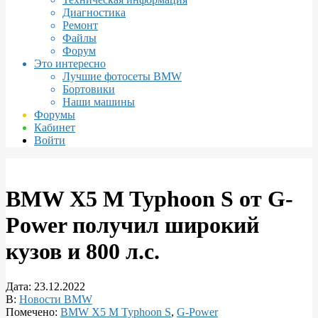
Диагностика
Ремонт
Файлы
Форум
Это интересно
Лучшие фотосеты BMW
Бортовики
Наши машины
Форумы
Кабинет
Войти
BMW X5 M Typhoon S от G-
Power получил широкий
кузов и 800 л.с.
Дата:
23.12.2022
В:
Новости BMW
Помечено:
BMW X5 M Typhoon S
,
G-Power