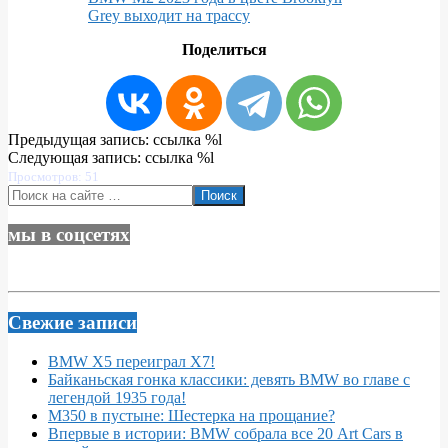
Grey выходит на трассу
Поделиться
2022-
Предыдущая запись: ссылка %l
12-
Следующая запись: ссылка %l
23
Просмотров: 51
Поиск
мы в соцсетях
Свежие записи
BMW X5 переиграл X7!
Байканьская гонка классики: девять BMW во главе с
легендой 1935 года!
M350 в пустыне: Шестерка на прощание?
Впервые в истории: BMW собрала все 20 Art Cars в