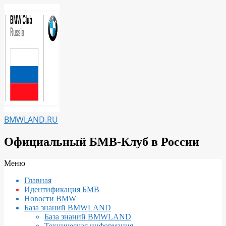
Перейти
к
содержимому
BMWLAND.RU
Официальный БМВ-Клуб в России
Вторичное
Меню
меню
Главная
навигации
Идентификация БМВ
Новости BMW
База знаний BMWLAND
База знаний BMWLAND
Техническая информация