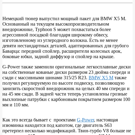
Немецкий тюнер выпустил мощный пакет для BMW X5 M.
Основанный на текущем высокопроизводительном
BMW
внедорожнике, Typhoon S может похвастаться более
X5
агрессивной посадкой благодаря широкому обвесу,
изготовленному из углеродного волокна. Есть не менее
M
девяти нестандартных деталей, адаптированных для грубого
Typhoon
Баварца: передний спойлер, расширители колесных арок,
боковые юбки, задний диффузор и спойлер на крыше.
S
от
G-Power также заменили оригинальные легкосплавные диски
на собственные кованые диски размером 23 дюйма спереди и
G-
сзади с массивными шинами 315/25 R23.
BMW X5 M
также
Power
получил регулируемую по высоте подвеску, позволяющую
занизить скоростной внедорожник на целых 40 мм спереди и
получил
на 45 мм сзади. В задней части теперь установлены грозные
широкий
выхлопные патрубки с карбоновым покрытием размером 100
мм и 110 мм.
кузов
и
Как это всегда бывает с проектами
G-Power
, настоящая
800
изюминка находится под капотом, где двигатель S63
л.с.
претерпел несколько модификаций. Твин-турбо V8 больше не