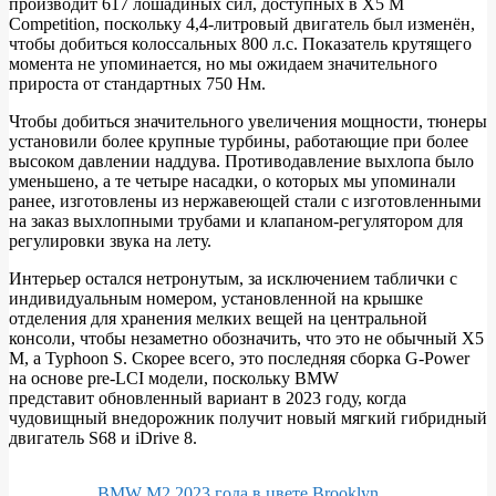
производит 617 лошадиных сил, доступных в X5 M
Competition, поскольку 4,4-литровый двигатель был изменён,
чтобы добиться колоссальных 800 л.с. Показатель крутящего
момента не упоминается, но мы ожидаем значительного
прироста от стандартных 750 Нм.
Чтобы добиться значительного увеличения мощности, тюнеры
установили более крупные турбины, работающие при более
высоком давлении наддува. Противодавление выхлопа было
уменьшено, а те четыре насадки, о которых мы упоминали
ранее, изготовлены из нержавеющей стали с изготовленными
на заказ выхлопными трубами и клапаном-регулятором для
регулировки звука на лету.
Интерьер остался нетронутым, за исключением таблички с
индивидуальным номером, установленной на крышке
отделения для хранения мелких вещей на центральной
консоли, чтобы незаметно обозначить, что это не обычный X5
M, а Typhoon S. Скорее всего, это последняя сборка G-Power
на основе pre-LCI модели, поскольку BMW
представит обновленный вариант в 2023 году, когда
чудовищный внедорожник получит новый мягкий гибридный
двигатель S68 и iDrive 8.
BMW M2 2023 года в цвете Brooklyn