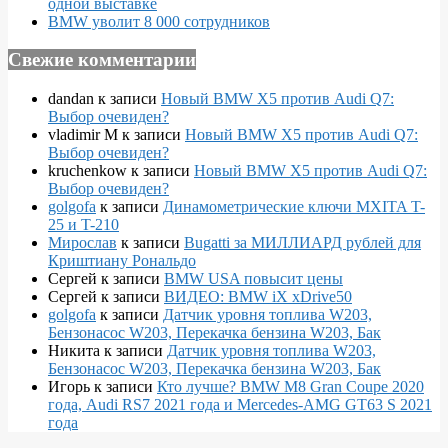
одной выставке
BMW уволит 8 000 сотрудников
Свежие комментарии
dandan
к записи
Новый BMW X5 против Audi Q7:
Выбор очевиден?
vladimir M
к записи
Новый BMW X5 против Audi Q7:
Выбор очевиден?
kruchenkow
к записи
Новый BMW X5 против Audi Q7:
Выбор очевиден?
golgofa
к записи
Динамометрические ключи MXITA T-
25 и T-210
Мирослав
к записи
Bugatti за МИЛЛИАРД рублей для
Криштиану Рональдо
Сергей
к записи
BMW USA повысит цены
Сергей
к записи
ВИДЕО: BMW iX xDrive50
golgofa
к записи
Датчик уровня топлива W203,
Бензонасос W203, Перекачка бензина W203, Бак
Никита
к записи
Датчик уровня топлива W203,
Бензонасос W203, Перекачка бензина W203, Бак
Игорь
к записи
Кто лучше? BMW M8 Gran Coupe 2020
года, Audi RS7 2021 года и Mercedes-AMG GT63 S 2021
года