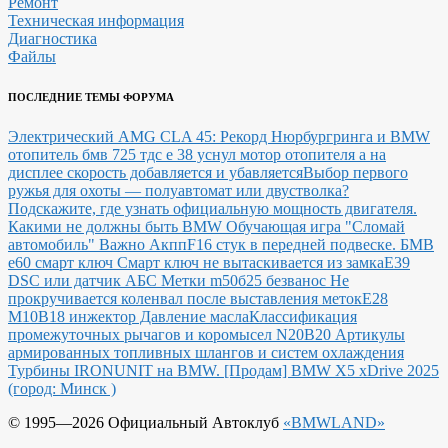
Ремонт
Техническая информация
Диагностика
Файлы
ПОСЛЕДНИЕ ТЕМЫ ФОРУМА
Электрический AMG CLA 45: Рекорд Нюрбургринга и BMW
отопитель бмв 725 тдс е 38 уснул мотор отопителя а на
дисплее скорость добавляется и убавляется
Выбор первого
ружья для охоты — полуавтомат или двустволка?
Подскажите, где узнать официальную мощность двигателя.
Какими не должны быть BMW
Обучающая игра "Сломай
автомобиль"
Важно Акпп
F16 стук в передней подвеске.
БМВ
е60 смарт ключ Смарт ключ не вытаскивается из замка
E39
DSC или датчик АБС
Метки m50б25 безванос Не
прокручивается коленвал после выставления меток
Е28
М10В18 инжектор Давление масла
Классификация
промежуточных рычагов и коромысел N20B20
Артикулы
армированных топливных шлангов и систем охлаждения
Турбины IRONUNIT на BMW.
[Продам] BMW X5 xDrive 2025
(город: Минск )
© 1995—2026 Официальный Автоклуб
«BMWLAND»