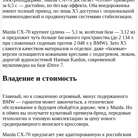
за 6,5 с — достойно, но без вау-эффекта. Оба внедорожника
имеют полный привод, но лишь X5 доступна с опциональной
пневмоподвеской и продвинутыми системами стабилизации.
Mazda CX-70 крупнее (длина — 5,1 м, колёсная база — 3,12 м)
и предложит чуть больше багажного пространства (до 2 134 л
при сложенных сиденьях против 2 048 л у BMW). Зато X5
славится качеством материалов и отделки: даже «базовые»
версии оснащаются кожаными креслами с подогревом, люком,
дорогой аудиосистемой Harman Kardon, современной
мультимедиа на базе iDrive 7.
Владение и стоимость
Главный, но к сожалению огромный, минус подержанного
BMW — гарантия может закончиться, а техническое
обслуживание в будущем обойдётся дороже, чем у Mazda. Но
в обмен вы получаете культовый премиум-бренд, передовые
технологии и топовую комплектацию за цену нового
среднеразмерного японского кроссовера.
Mazda CX-70 предлагает уже адаптированную к российским