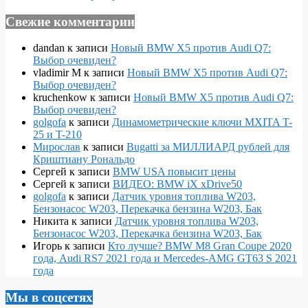
Свежие комментарии
dandan
к записи
Новый BMW X5 против Audi Q7:
Выбор очевиден?
vladimir M
к записи
Новый BMW X5 против Audi Q7:
Выбор очевиден?
kruchenkow
к записи
Новый BMW X5 против Audi Q7:
Выбор очевиден?
golgofa
к записи
Динамометрические ключи MXITA T-
25 и T-210
Мирослав
к записи
Bugatti за МИЛЛИАРД рублей для
Криштиану Рональдо
Сергей
к записи
BMW USA повысит цены
Сергей
к записи
ВИДЕО: BMW iX xDrive50
golgofa
к записи
Датчик уровня топлива W203,
Бензонасос W203, Перекачка бензина W203, Бак
Никита
к записи
Датчик уровня топлива W203,
Бензонасос W203, Перекачка бензина W203, Бак
Игорь
к записи
Кто лучше? BMW M8 Gran Coupe 2020
года, Audi RS7 2021 года и Mercedes-AMG GT63 S 2021
года
Мы в соцсетях