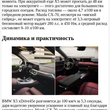
момента. При аккуратной езде X5 может проехать до 48 км
долларов
только на электротяге — этого достаточно для большинства
городских поездок. Расход топлива — около 4,7 л/100 км в
гибридном режиме. Mazda CX-70, несмотря на «мягкий
гибрид», не может ездить на электротяге: её 3,3-литровый
бензиновый мотор выдаёт 280 л.с. и 450 Нм, а средний расход
составляет 9–10 л/100 км.
Динамика и практичность
BMW X5 xDrive45e разгоняется до 100 км/ч за 5,3 секунды,
даря водителю уверенное ускорение и плавный ход благодаря
электроподдержке. Mazda CX-70 достигает «сотни» примерно