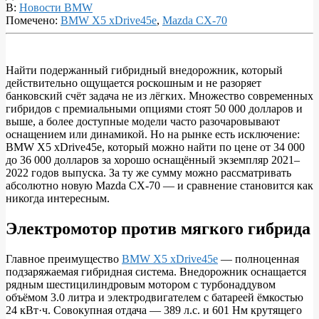
В:
Новости BMW
Помечено:
BMW X5 xDrive45e
,
Mazda CX-70
Найти подержанный гибридный внедорожник, который
действительно ощущается роскошным и не разоряет
BMW
банковский счёт задача не из лёгких. Множество современных
X5
гибридов с премиальными опциями стоят 50 000 долларов и
выше, а более доступные модели часто разочаровывают
xDrive45e
оснащением или динамикой. Но на рынке есть исключение:
против
BMW X5 xDrive45e, который можно найти по цене от 34 000
до 36 000 долларов за хорошо оснащённый экземпляр 2021–
Mazda
2022 годов выпуска. За ту же сумму можно рассматривать
CX-
абсолютно новую Mazda CX-70 — и сравнение становится как
никогда интересным.
70:
лучший
Электромотор против мягкого гибрида
подержанный
внедорожник
Главное преимущество
BMW X5 xDrive45e
— полноценная
подзаряжаемая гибридная система. Внедорожник оснащается
за
рядным шестицилиндровым мотором с турбонаддувом
40
объёмом 3.0 литра и электродвигателем с батареей ёмкостью
24 кВт·ч. Совокупная отдача — 389 л.с. и 601 Нм крутящего
000