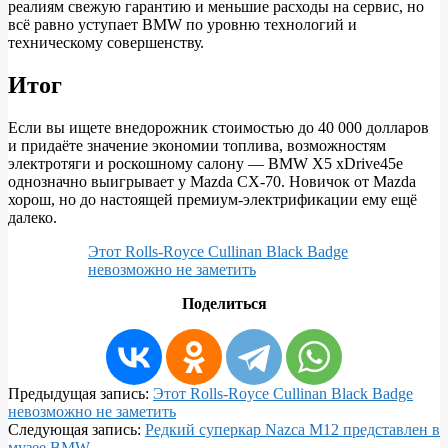
реалиям свежую гарантию и меньшие расходы на сервис, но
всё равно уступает BMW по уровню технологий и
техническому совершенству.
Итог
Если вы ищете внедорожник стоимостью до 40 000 долларов
и придаёте значение экономии топлива, возможностям
электротяги и роскошному салону — BMW X5 xDrive45e
однозначно выигрывает у Mazda CX-70. Новичок от Mazda
хорош, но до настоящей премиум-электрификации ему ещё
далеко.
Этот Rolls-Royce Cullinan Black Badge
невозможно не заметить
Поделиться
2025-
Предыдущая запись:
Этот Rolls-Royce Cullinan Black Badge
07-
невозможно не заметить
29
Следующая запись:
Редкий суперкар Nazca M12 представлен в
музее BMW