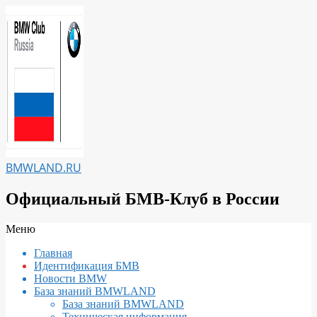
Перейти
к
содержимому
BMWLAND.RU
Официальный БМВ-Клуб в России
Вторичное
Меню
меню
Главная
навигации
Идентификация БМВ
Новости BMW
База знаний BMWLAND
База знаний BMWLAND
Техническая информация