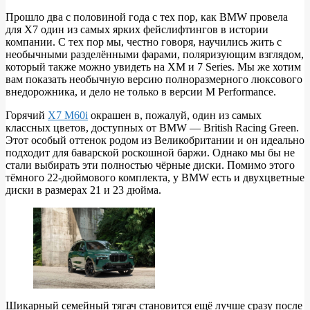
Прошло два с половиной года с тех пор, как BMW провела
для X7 один из самых ярких фейслифтингов в истории
BMW
компании. С тех пор мы, честно говоря, научились жить с
X7
необычными разделёнными фарами, поляризующим взглядом,
который также можно увидеть на XM и 7 Series. Мы же хотим
M60i
вам показать необычную версию полноразмерного люксового
British
внедорожника, и дело не только в версии M Performance.
Racing
Горячий
X7 M60i
окрашен в, пожалуй, один из самых
Green
классных цветов, доступных от BMW — British Racing Green.
Этот особый оттенок родом из Великобритании и он идеально
подходит для баварской роскошной баржи. Однако мы бы не
стали выбирать эти полностью чёрные диски. Помимо этого
тёмного 22-дюймового комплекта, у BMW есть и двухцветные
диски в размерах 21 и 23 дюйма.
Шикарный семейный тягач становится ещё лучше сразу после