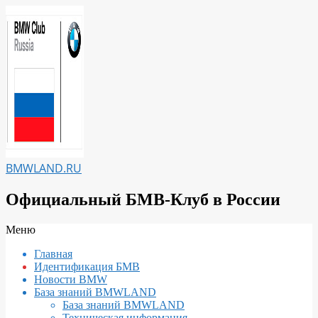
Перейти
к
содержимому
BMWLAND.RU
Официальный БМВ-Клуб в России
Вторичное
Меню
меню
Главная
навигации
Идентификация БМВ
Новости BMW
База знаний BMWLAND
База знаний BMWLAND
Техническая информация