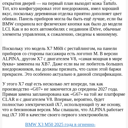
открытия дверей — на первый план выходит кожа Tartufo.
Тот, кто конфигурировал этот внедорожник, имел хороший
вкус, поскольку деревянная отделка приятно дополняет цвет
обивки. Панель приборов могла бы быть ещё лучше, если бы
BMW сохранила все физические кнопки как было до модели
LCI. Как и во всех автомобилях с недавним iDrive, обычные
элементы управления, к сожалению, сведены к минимуму.
Поскольку это модель X7 M60i с рестайлингом, на панели
приборов со стороны пассажира есть логотип M. В версии
ALPINA, другом X7 с двигателем V8, «самая мощная в мире
буква» заменена на XB7. Даже если вы не любитель больших
внедорожников, вы должны признать, что салон этой баржи
прекрасен. Это особенно актуально в данной спецификации.
У этого X7 ещё есть несколько лет впереди, так как
производство «G07» не закончится до середины 2027 года.
Прямая замена запланирована как «G67» на той же платформе
CLAR и с двигателем V8. Впервые, вероятно, будет
полностью электрический iX7, использующий ту же основу,
что и бензиновая версия. Мы слышали, что ALPINA работает
над iX7 100 в качестве своего первого электромобиля.
BMW X3 M50 2025 года в огненно-