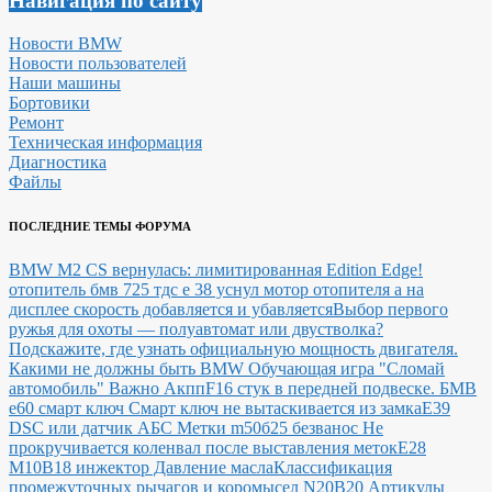
Навигация по сайту
Новости BMW
Новости пользователей
Наши машины
Бортовики
Ремонт
Техническая информация
Диагностика
Файлы
ПОСЛЕДНИЕ ТЕМЫ ФОРУМА
BMW M2 CS вернулась: лимитированная Edition Edge!
отопитель бмв 725 тдс е 38 уснул мотор отопителя а на
дисплее скорость добавляется и убавляется
Выбор первого
ружья для охоты — полуавтомат или двустволка?
Подскажите, где узнать официальную мощность двигателя.
Какими не должны быть BMW
Обучающая игра "Сломай
автомобиль"
Важно Акпп
F16 стук в передней подвеске.
БМВ
е60 смарт ключ Смарт ключ не вытаскивается из замка
E39
DSC или датчик АБС
Метки m50б25 безванос Не
прокручивается коленвал после выставления меток
Е28
М10В18 инжектор Давление масла
Классификация
промежуточных рычагов и коромысел N20B20
Артикулы