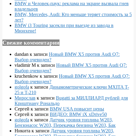
BMW и Человек-паук: реклама на экране вызвала гнев
владельцев
BMW, Mercedes, Audi: Кто меньше теряет стоимость за 5
лет?
BMW i3 Touring засекли при выезде из завода в
Мюнхене!
Свежие комментарии
dandan
к записи
Новый BMW X5 против Audi Q7:
Выбор очевиден?
vladimir M
к записи
Новый BMW X5 против Audi Q7:
Выбор очевиден?
kruchenkow
к записи
Новый BMW X5 против Audi Q7:
Выбор очевиден?
golgofa
к записи
Динамометрические ключи MXITA T-
25 и T-210
Мирослав
к записи
Bugatti за МИЛЛИАРД рублей для
Криштиану Рональдо
Сергей
к записи
BMW USA повысит цены
Сергей
к записи
ВИДЕО: BMW iX xDrive50
golgofa
к записи
Датчик уровня топлива W203,
Бензонасос W203, Перекачка бензина W203, Бак
Никита
к записи
Датчик уровня топлива W203,