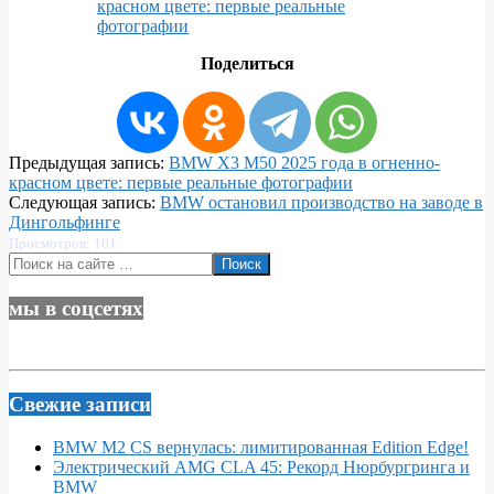
красном цвете: первые реальные
фотографии
Поделиться
2024-
Предыдущая запись:
BMW X3 M50 2025 года в огненно-
09-
красном цвете: первые реальные фотографии
13
Следующая запись:
BMW остановил производство на заводе в
Дингольфинге
Просмотров: 161
Поиск
мы в соцсетях
Свежие записи
BMW M2 CS вернулась: лимитированная Edition Edge!
Электрический AMG CLA 45: Рекорд Нюрбургринга и
BMW