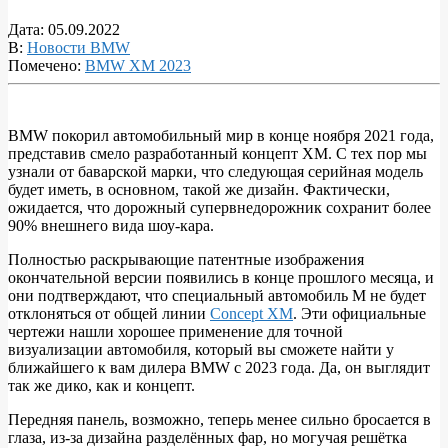
Дата:
05.09.2022
В:
Новости BMW
Помечено:
BMW XM 2023
BMW покорил автомобильный мир в конце ноября 2021 года,
представив смело разработанный концепт XM. С тех пор мы
BMW
узнали от баварской марки, что следующая серийная модель
XM
будет иметь, в основном, такой же дизайн. Фактически,
ожидается, что дорожный супервнедорожник сохранит более
2023
90% внешнего вида шоу-кара.
года
Полностью раскрывающие патентные изображения
реалистично
окончательной версии появились в конце прошлого месяца, и
визуализировали
они подтверждают, что специальный автомобиль M не будет
отклоняться от общей линии
Concept XM
. Эти официальные
после
чертежи нашли хорошее применение для точной
просочившихся
визуализации автомобиля, который вы сможете найти у
ближайшего к вам дилера BMW с 2023 года. Да, он выглядит
патентных
так же дико, как и концепт.
фотографий
Передняя панель, возможно, теперь менее сильно бросается в
глаза, из-за дизайна разделённых фар, но могучая решётка