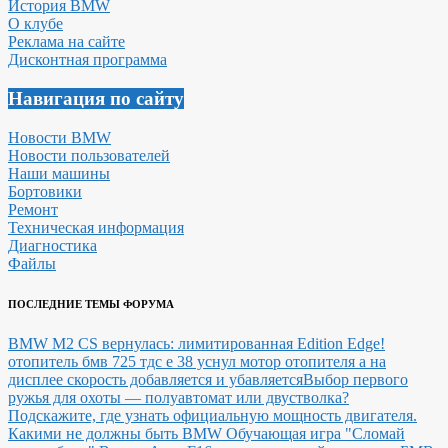
История BMW
О клубе
Реклама на сайте
Дисконтная программа
Навигация по сайту
Новости BMW
Новости пользователей
Наши машины
Бортовики
Ремонт
Техническая информация
Диагностика
Файлы
ПОСЛЕДНИЕ ТЕМЫ ФОРУМА
BMW M2 CS вернулась: лимитированная Edition Edge!
отопитель бмв 725 тдс е 38 уснул мотор отопителя а на
дисплее скорость добавляется и убавляется
Выбор первого
ружья для охоты — полуавтомат или двустволка?
Подскажите, где узнать официальную мощность двигателя.
Какими не должны быть BMW
Обучающая игра "Сломай