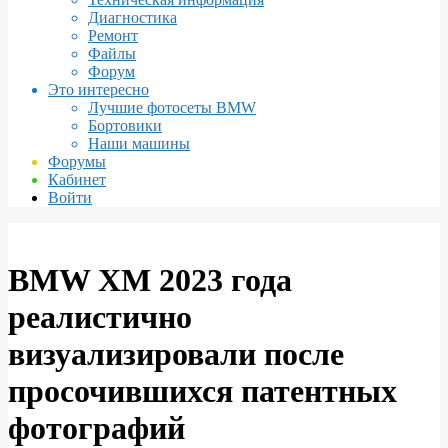
Диагностика
Ремонт
Файлы
Форум
Это интересно
Лучшие фотосеты BMW
Бортовики
Наши машины
Форумы
Кабинет
Войти
BMW XM 2023 года
реалистично
визуализировали после
просочившихся патентных
фотографий