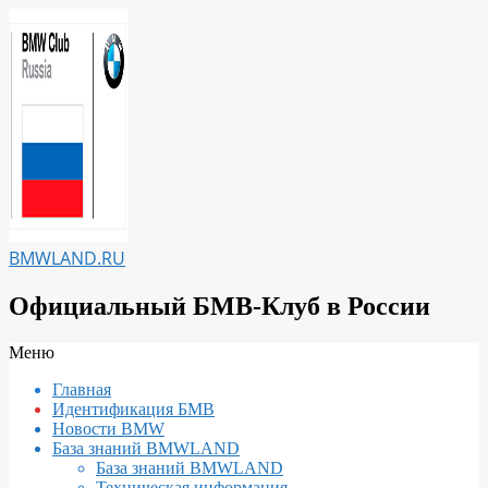
Перейти
к
содержимому
BMWLAND.RU
Официальный БМВ-Клуб в России
Вторичное
Меню
меню
Главная
навигации
Идентификация БМВ
Новости BMW
База знаний BMWLAND
База знаний BMWLAND
Техническая информация