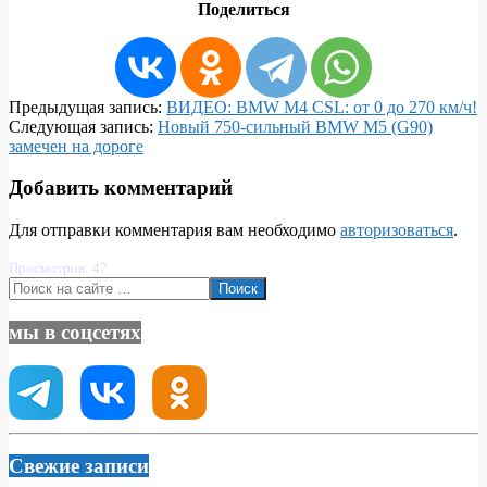
Поделиться
2022-
Предыдущая запись:
ВИДЕО: BMW M4 CSL: от 0 до 270 км/ч!
09-
Следующая запись:
Новый 750-сильный BMW M5 (G90)
05
замечен на дороге
Добавить комментарий
Для отправки комментария вам необходимо
авторизоваться
.
Просмотров: 47
Поиск
мы в соцсетях
Свежие записи