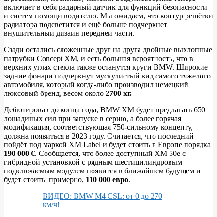
включает в себя радарный датчик для функций безопасности
и систем помощи водителю. Мы ожидаем, что контур решётки
радиатора подсветится и ещё больше подчеркнет
внушительный дизайн передней части.
Сзади остались сложенные друг на друга двойные выхлопные
патрубки Concept XM, и есть большая вероятность, что в
верхних углах стекла также останутся круги BMW. Широкие
задние фонари подчеркнут мускулистый вид самого тяжелого
автомобиля, который когда-либо производил немецкий
люксовый бренд, весом около
2700 кг.
Дебютировав до конца года, BMW XM будет предлагать 650
лошадиных сил при запуске в серию, а более горячая
модификация, соответствующая 750-сильному концепту,
должна появиться в 2023 году. Считается, что последний
пойдёт под маркой XM Label и будет стоить в Европе порядка
190 000
€
. Сообщается, что более доступный XM 50e с
гибридной установкой с рядным шестицилиндровым
подключаемым модулем появится в ближайшем будущем и
будет стоить, примерно,
110 000 евро
.
ВИДЕО: BMW M4 CSL: от 0 до 270
км/ч!