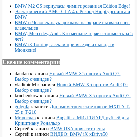
BMW M2 CS вернулась: лимитированная Edition Edge!
Электрический AMG CLA 45: Рекорд Нюрбургринга и
BMW
BMW и Человек-паук: реклама на экране вызвала гнев
владельцев
BMW, Mercedes, Audi: Кто меньше теряет стоимость за 5
лет?
BMW i3 Touring засекли при выезде из завода в
Мюнхене!
Свежие комментарии
dandan
к записи
Новый BMW X5 против Audi Q7:
Выбор очевиден?
vladimir M
к записи
Новый BMW X5 против Audi Q7:
Выбор очевиден?
kruchenkow
к записи
Новый BMW X5 против Audi Q7:
Выбор очевиден?
golgofa
к записи
Динамометрические ключи MXITA T-
25 и T-210
Мирослав
к записи
Bugatti за МИЛЛИАРД рублей для
Криштиану Рональдо
Сергей
к записи
BMW USA повысит цены
Сергей
к записи
ВИДЕО: BMW iX xDrive50