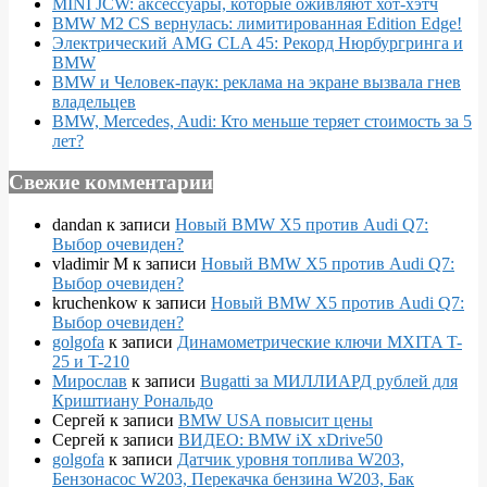
MINI JCW: аксессуары, которые оживляют хот-хэтч
BMW M2 CS вернулась: лимитированная Edition Edge!
Электрический AMG CLA 45: Рекорд Нюрбургринга и
BMW
BMW и Человек-паук: реклама на экране вызвала гнев
владельцев
BMW, Mercedes, Audi: Кто меньше теряет стоимость за 5
лет?
Свежие комментарии
dandan
к записи
Новый BMW X5 против Audi Q7:
Выбор очевиден?
vladimir M
к записи
Новый BMW X5 против Audi Q7:
Выбор очевиден?
kruchenkow
к записи
Новый BMW X5 против Audi Q7:
Выбор очевиден?
golgofa
к записи
Динамометрические ключи MXITA T-
25 и T-210
Мирослав
к записи
Bugatti за МИЛЛИАРД рублей для
Криштиану Рональдо
Сергей
к записи
BMW USA повысит цены
Сергей
к записи
ВИДЕО: BMW iX xDrive50
golgofa
к записи
Датчик уровня топлива W203,
Бензонасос W203, Перекачка бензина W203, Бак