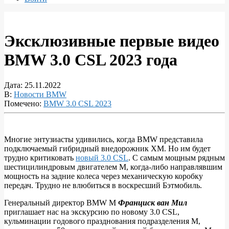
Эксклюзивные первые видео
BMW 3.0 CSL 2023 года
Дата:
25.11.2022
В:
Новости BMW
Помечено:
BMW 3.0 CSL 2023
Многие энтузиасты удивились, когда BMW представила
подключаемый гибридный внедорожник XM. Но им будет
Эксклюзивные
трудно критиковать
новый 3.0 CSL
. С самым мощным рядным
первые
шестицилиндровым двигателем M, когда-либо направлявшим
мощность на задние колеса через механическую коробку
видео
передач. Трудно не влюбиться в воскресший Бэтмобиль.
BMW
Генеральный директор BMW M
Франциск ван Мил
3.0
приглашает нас на экскурсию по новому 3.0 CSL,
CSL
кульминации годового празднования подразделения M,