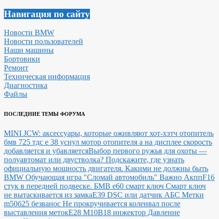
Навигация по сайту
Новости BMW
Новости пользователей
Наши машины
Бортовики
Ремонт
Техническая информация
Диагностика
Файлы
ПОСЛЕДНИЕ ТЕМЫ ФОРУМА
MINI JCW: аксессуары, которые оживляют хот-хэтч
отопитель
бмв 725 тдс е 38 уснул мотор отопителя а на дисплее скорость
добавляется и убавляется
Выбор первого ружья для охоты —
полуавтомат или двустволка?
Подскажите, где узнать
официальную мощность двигателя.
Какими не должны быть
BMW
Обучающая игра "Сломай автомобиль"
Важно Акпп
F16
стук в передней подвеске.
БМВ е60 смарт ключ Смарт ключ
не вытаскивается из замка
E39 DSC или датчик АБС
Метки
m50б25 безванос Не прокручивается коленвал после
выставления меток
Е28 М10В18 инжектор Давление