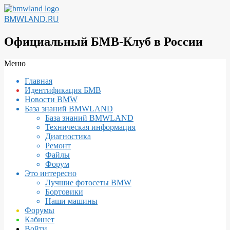
Перейти
к
BMWLAND.RU
содержимому
Официальный БМВ-Клуб в России
Вторичное
Меню
меню
Главная
навигации
Идентификация БМВ
Новости BMW
База знаний BMWLAND
База знаний BMWLAND
Техническая информация
Диагностика
Ремонт
Файлы
Форум
Это интересно
Лучшие фотосеты BMW
Бортовики
Наши машины
Форумы
Кабинет
Войти