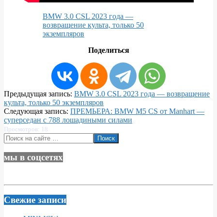
BMW 3.0 CSL 2023 года —
возвращение культа, только 50
экземпляров
Поделиться
2022-
Предыдущая запись:
BMW 3.0 CSL 2023 года — возвращение
11-
культа, только 50 экземпляров
25
Следующая запись:
ПРЕМЬЕРА: BMW M5 CS от Manhart —
суперседан с 788 лошадиными силами
Просмотров: 18
Поиск
мы в соцсетях
Свежие записи