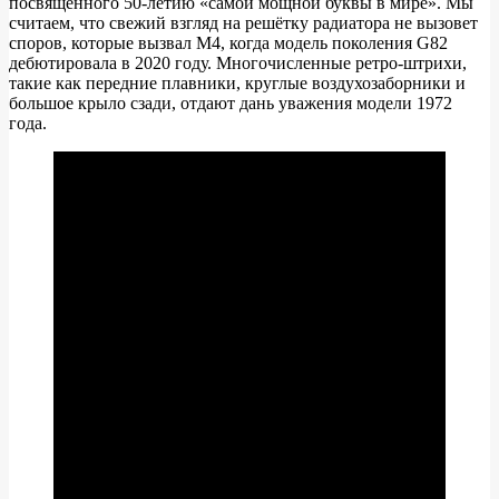
посвященного 50-летию «самой мощной буквы в мире». Мы
2023
считаем, что свежий взгляд на решётку радиатора не вызовет
года
споров, которые вызвал M4, когда модель поколения G82
дебютировала в 2020 году. Многочисленные ретро-штрихи,
такие как передние плавники, круглые воздухозаборники и
большое крыло сзади, отдают дань уважения модели 1972
года.