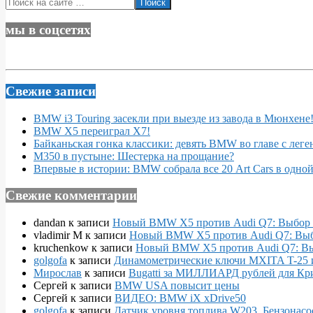
Поиск
мы в соцсетях
Свежие записи
BMW i3 Touring засекли при выезде из завода в Мюнхене
BMW X5 переиграл X7!
Байканьская гонка классики: девять BMW во главе с леге
M350 в пустыне: Шестерка на прощание?
Впервые в истории: BMW собрала все 20 Art Cars в одно
Свежие комментарии
dandan
к записи
Новый BMW X5 против Audi Q7: Выбор 
vladimir M
к записи
Новый BMW X5 против Audi Q7: Выб
kruchenkow
к записи
Новый BMW X5 против Audi Q7: Вы
golgofa
к записи
Динамометрические ключи MXITA T-25 
Мирослав
к записи
Bugatti за МИЛЛИАРД рублей для Кр
Сергей
к записи
BMW USA повысит цены
Сергей
к записи
ВИДЕО: BMW iX xDrive50
golgofa
к записи
Датчик уровня топлива W203, Бензонасо