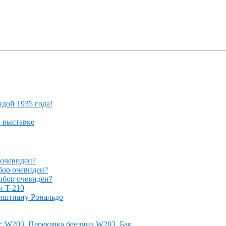
!
ндой 1935 года!
й выставке
очевиден?
ор очевиден?
бор очевиден?
и T-210
иштиану Рональдо
с W203, Перекачка бензина W203, Бак