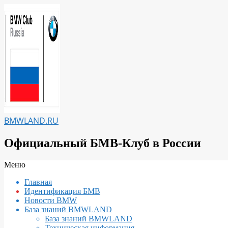
Перейти
к
содержимому
BMWLAND.RU
Официальный БМВ-Клуб в России
Вторичное
Меню
меню
Главная
навигации
Идентификация БМВ
Новости BMW
База знаний BMWLAND
База знаний BMWLAND
Техническая информация