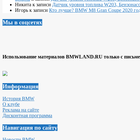
Никита
к записи
Датчик уровня топлива W203, Бензонасо
Игорь
к записи
Кто лучше? BMW M8 Gran Coupe 2020 года
Мы в соцсетях
Использование материалов BMWLAND.RU только с письмен
Информация
История BMW
О клубе
Реклама на сайте
Дисконтная программа
Навигация по сайту
Новости BMW