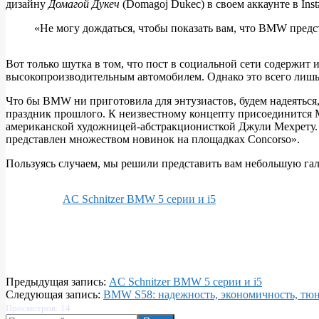
дизайну
Домагой Дукеч
(Domagoj Dukec) в своем аккаунте в In
ФОТО:
Руководитель
«Не могу дождаться, чтобы показать вам, что BMW предст
отдела
дизайна
Вот только шутка в том, что пост в социальной сети содержит
высокопроизводительным автомобилем. Однако это всего лишь 
BMW
анонсирует
Что бы BMW ни приготовила для энтузиастов, будем надеяться, ч
праздник прошлого. К неизвестному концепту присоединится M
новый
американской художницей-абстракционисткой Джули Мехрету. 
концепт
представлен множеством новинок на площадках Concorso».
Пользуясь случаем, мы решили представить вам небольшую га
AC Schnitzer BMW 5 серии и i5
2024-
Предыдущая запись:
AC Schnitzer BMW 5 серии и i5
04-
Следующая запись:
BMW S58: надежность, экономичность, тю
27
Просмотров: 14