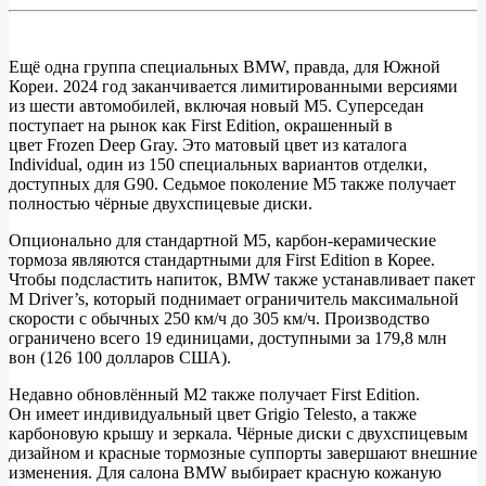
Ещё одна группа специальных BMW, правда, для Южной
Кореи. 2024 год заканчивается лимитированными версиями
Особенные
из шести автомобилей, включая новый M5. Суперседан
BMW
поступает на рынок как First Edition, окрашенный в
цвет Frozen Deep Gray. Это матовый цвет из каталога
M
Individual, один из 150 специальных вариантов отделки,
First
доступных для G90. Седьмое поколение M5 также получает
полностью чёрные двухспицевые диски.
Edition
2025
Опционально для стандартной M5, карбон-керамические
тормоза являются стандартными для First Edition в Корее.
года
Чтобы подсластить напиток, BMW также устанавливает пакет
в
M Driver’s, который поднимает ограничитель максимальной
скорости с обычных 250 км/ч до 305 км/ч. Производство
матовой
ограничено всего 19 единицами, доступными за 179,8 млн
окраске
вон (126 100 долларов США).
Недавно обновлённый M2 также получает First Edition.
Он имеет индивидуальный цвет Grigio Telesto, а также
карбоновую крышу и зеркала. Чёрные диски с двухспицевым
дизайном и красные тормозные суппорты завершают внешние
изменения. Для салона BMW выбирает красную кожаную