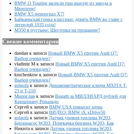
BMW i3 Touring засекли при выезде из завода в
Мюнхене!
BMW X5 переиграл X7!
Байканьская гонка классики: девять BMW во главе с
легендой 1935 года!
M350 в пустыне: Шестерка на прощание?
Свежие комментарии
dandan
к записи
Новый BMW X5 против Audi Q7:
Выбор очевиден?
vladimir M
к записи
Новый BMW X5 против Audi Q7:
Выбор очевиден?
kruchenkow
к записи
Новый BMW X5 против Audi Q7:
Выбор очевиден?
golgofa
к записи
Динамометрические ключи MXITA T-
25 и T-210
Мирослав
к записи
Bugatti за МИЛЛИАРД рублей для
Криштиану Рональдо
Сергей
к записи
BMW USA повысит цены
Сергей
к записи
ВИДЕО: BMW iX xDrive50
golgofa
к записи
Датчик уровня топлива W203,
Бензонасос W203, Перекачка бензина W203, Бак
Никита
к записи
Датчик уровня топлива W203,
Бензонасос W203, Перекачка бензина W203, Бак