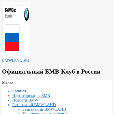
Перейти
к
содержимому
BMWLAND.RU
Официальный БМВ-Клуб в России
Вторичное
Меню
меню
Главная
навигации
Идентификация БМВ
Новости BMW
База знаний BMWLAND
База знаний BMWLAND
Техническая информация