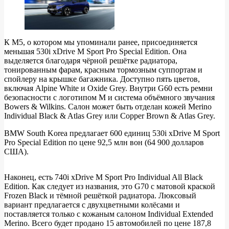
К M5, о котором мы упоминали ранее, присоединяется
меньшая 530i xDrive M Sport Pro Special Edition. Она
выделяется благодаря чёрной решётке радиатора,
тонированным фарам, красным тормозным суппортам и
спойлеру на крышке багажника. Доступно пять цветов,
включая Alpine White и Oxide Grey. Внутри G60 есть ремни
безопасности с логотипом M и система объёмного звучания
Bowers & Wilkins. Салон может быть отделан кожей Merino
Individual Black & Atlas Grey или Copper Brown & Atlas Grey.
BMW South Korea предлагает 600 единиц 530i xDrive M Sport
Pro Special Edition по цене 92,5 млн вон (64 900 долларов
США).
Наконец, есть 740i xDrive M Sport Pro Individual All Black
Edition. Как следует из названия, это G70 с матовой краской
Frozen Black и тёмной решёткой радиатора. Люксовый
вариант предлагается с двухцветными колёсами и
поставляется только с кожаным салоном Individual Extended
Merino. Всего будет продано 15 автомобилей по цене 187,8