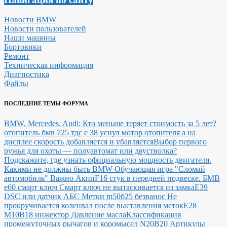
Новости BMW
Новости пользователей
Наши машины
Бортовики
Ремонт
Техническая информация
Диагностика
Файлы
ПОСЛЕДНИЕ ТЕМЫ ФОРУМА
BMW, Mercedes, Audi: Кто меньше теряет стоимость за 5 лет?
отопитель бмв 725 тдс е 38 уснул мотор отопителя а на
дисплее скорость добавляется и убавляется
Выбор первого
ружья для охоты — полуавтомат или двустволка?
Подскажите, где узнать официальную мощность двигателя.
Какими не должны быть BMW
Обучающая игра "Сломай
автомобиль"
Важно Акпп
F16 стук в передней подвеске.
БМВ
е60 смарт ключ Смарт ключ не вытаскивается из замка
E39
DSC или датчик АБС
Метки m50б25 безванос Не
прокручивается коленвал после выставления меток
Е28
М10В18 инжектор Давление масла
Классификация
промежуточных рычагов и коромысел N20B20
Артикулы