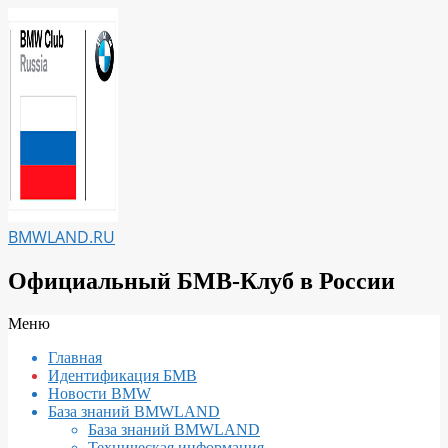
Перейти
к
содержимому
BMWLAND.RU
Официальный БМВ-Клуб в России
Вторичное
Меню
меню
Главная
навигации
Идентификация БМВ
Новости BMW
База знаний BMWLAND
База знаний BMWLAND
Техническая информация