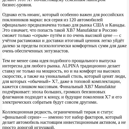
бизнес‑уровня.
Однако есть нюанс, который особенно важен для российских
поклонников марки: вся серия из 120 автомобилей
официально предназначена только для рынка США и Канады.
Это означает, что попасть такой XB7 Manufaktur в Россию
сможет только «серым» путём и по очень высокой цене — с
учётом растаможки и доставки итоговый ценник легко уйдёт
далеко за пределы психологически комфортных сумм для даже
очень обеспеченных энтузиастов.
Тем не менее сама идея подобного прощального выпуска
интересна для любого рынка. ALPINA традиционно делает
ставку не только на мощность, но и на комфорт на высоких
скоростях, а также на уникальный стиль, который ценят люди,
для которых «обычный» X7, даже в топовой комплектации,
кажется слишком массовым. Финальный XB7 Manufaktur
подчёркивает: эпоха больших, громких бензиновых
флагманов подходит к концу, и будущие поколения X7 и его
электрических собратьев будут совсем другими.
Коллекционная редкость, ограниченный тираж и статус
«финальной серии» — именно тот набор факторов, который
делает автомобиль настоящим инвестиционным активом, а не
просто дорогой игрушкой.