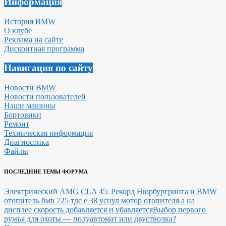
Информация
История BMW
О клубе
Реклама на сайте
Дисконтная программа
Навигация по сайту
Новости BMW
Новости пользователей
Наши машины
Бортовики
Ремонт
Техническая информация
Диагностика
Файлы
ПОСЛЕДНИЕ ТЕМЫ ФОРУМА
Электрический AMG CLA 45: Рекорд Нюрбургринга и BMW
отопитель бмв 725 тдс е 38 уснул мотор отопителя а на
дисплее скорость добавляется и убавляется
Выбор первого
ружья для охоты — полуавтомат или двустволка?