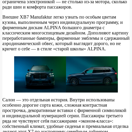
ограничена электроникой — не столько из‑за мотора, сколько
ради шин и комфорта пассажиров.
Внешне XB7 Manufaktur легко узнать по особым цветам
кузова, выполненным через индивидуальную программу, и
фирменным дискам ALPINA большого диаметра с
классическим многоспицевым дизайном. Дополняют картину
переработанные бамперы, фирменные эмблемы и сдержанный
аэродинамический обвес, который выглядит дорого, но не
кричит о себе — в стиле «старой школы» ALPINA.
Салон — это отдельная история. Внутри использованы
особенно дорогие сорта кожи, сложная контрастная
прострочка, декоративные вставки с фирменной символикой
и индивидуальной нумерацией серии. Пассажиры третьего
ряда не чувствуют себя пассажирами «эконом‑класса»:
собственный климат, удобные сиденья и премиальная отделка
делают этот X7 по‑настоящему семейным лайнером