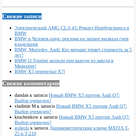
Свежие записи
Электрический AMG CLA 45: Рекорд Нюрбургринга и
BMW
BMW и Человек-паук: реклама на экране вызвала гнев
владельцев
BMW, Mercedes, Audi: Кто меньше теряет стоимость за 5
лет?
BMW i3 Touring засекли при выезде из завода в
Мюнхене!
BMW X5 переиграл X7!
Свежие комментарии
dandan
к записи
Новый BMW X5 против Audi Q7:
Выбор очевиден?
vladimir M
к записи
Новый BMW X5 против Audi Q7:
Выбор очевиден?
kruchenkow
к записи
Новый BMW X5 против Audi Q7:
Выбор очевиден?
golgofa
к записи
Динамометрические ключи MXITA T-
25 и T-210