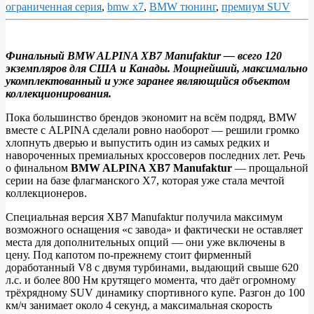
ограниченная серия
,
bmw x7
,
BMW тюнинг
,
премиум SUV
Финальный BMW ALPINA XB7 Manufaktur — всего 120
экземпляров для США и Канады. Мощнейший, максимально
Прощальный
укомплектованный и уже заранее являющийся объектом
BMW
коллекционирования.
ALPINA
Пока большинство брендов экономит на всём подряд, BMW
XB7
вместе с ALPINA сделали ровно наоборот — решили громко
хлопнуть дверью и выпустить один из самых редких и
Manufaktur
навороченных премиальных кроссоверов последних лет. Речь
стал
о финальном
BMW ALPINA XB7 Manufaktur
— прощальной
серии на базе флагманского X7, которая уже стала мечтой
самым
коллекционеров.
редким
Специальная версия XB7 Manufaktur получила максимум
и
возможного оснащения «с завода» и фактически не оставляет
желанным
места для дополнительных опций — они уже включены в
цену. Под капотом по‑прежнему стоит фирменный
X7
доработанный V8 с двумя турбинами, выдающий свыше 620
л.с. и более 800 Нм крутящего момента, что даёт огромному
трёхрядному SUV динамику спортивного купе. Разгон до 100
км/ч занимает около 4 секунд, а максимальная скорость