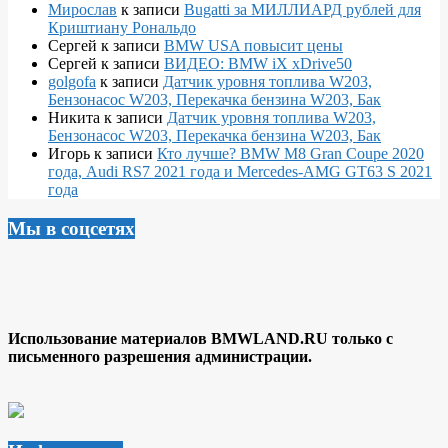
Мирослав
к записи
Bugatti за МИЛЛИАРД рублей для
Криштиану Рональдо
Сергей
к записи
BMW USA повысит цены
Сергей
к записи
ВИДЕО: BMW iX xDrive50
golgofa
к записи
Датчик уровня топлива W203,
Бензонасос W203, Перекачка бензина W203, Бак
Никита
к записи
Датчик уровня топлива W203,
Бензонасос W203, Перекачка бензина W203, Бак
Игорь
к записи
Кто лучше? BMW M8 Gran Coupe 2020
года, Audi RS7 2021 года и Mercedes-AMG GT63 S 2021
года
Мы в соцсетях
Использование материалов BMWLAND.RU только с
письменного разрешения администрации.