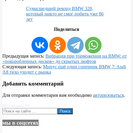
Сумасшедший рекорд BMW 328,
который никто не смог побить уже 86
лет
Поделиться
2026-
Предыдущая запись:
Вибрация при торможении на BMW: от
03-
«покоробленных дисков» до скрытых люфтов
10
Следующая запись:
Минус ещё один соперник BMW 7: Audi
A8 тихо уходит с рынка
Добавить комментарий
Для отправки комментария вам необходимо
авторизоваться
.
Просмотров: 60
Поиск
мы в соцсетях