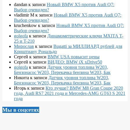
dandan
к записи
Новый BMW X5 против Audi Q7:
Выбор очевиден?
vladimir M
к записи
Новый BMW X5 против Audi Q7:
Выбор очевиден?
kruchenkow
к записи
Новый BMW X5 против Audi Q7:
Выбор очевиден?
golgofa
к записи
Динамометрические ключи MXITA T-
25 и T-210
Мирослав
к записи
Bugatti за МИЛЛИАРД рублей для
Криштиану Рональдо
Сергей
к записи
BMW USA повысит цены
Сергей
к записи
ВИДЕО: BMW iX xDrive50
golgofa
к записи
Датчик уровня топлива W203,
Бензонасос W203, Перекачка бензина W203, Бак
Никита
к записи
Датчик уровня топлива W203,
Бензонасос W203, Перекачка бензина W203, Бак
Игорь
к записи
Кто лучше? BMW M8 Gran Coupe 2020
года, Audi RS7 2021 года и Mercedes-AMG GT63 S 2021
года
Мы в соцсетях