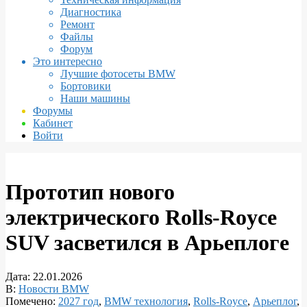
Диагностика
Ремонт
Файлы
Форум
Это интересно
Лучшие фотосеты BMW
Бортовики
Наши машины
Форумы
Кабинет
Войти
Прототип нового
электрического Rolls-Royce
SUV засветился в Арьеплоге
Дата:
22.01.2026
В:
Новости BMW
Помечено:
2027 год
,
BMW технология
,
Rolls-Royce
,
Арьеплог
,