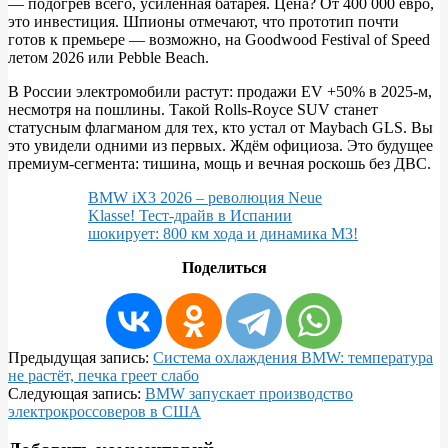
— подогрев всего, усиленная батарея. Цена? От 400 000 евро,
это инвестиция. Шпионы отмечают, что прототип почти
готов к премьере — возможно, на Goodwood Festival of Speed
летом 2026 или Pebble Beach.​
В России электромобили растут: продажи EV +50% в 2025-м,
несмотря на пошлины. Такой Rolls-Royce SUV станет
статусным флагманом для тех, кто устал от Maybach GLS. Вы
это увидели одними из первых. Ждём официоза. Это будущее
премиум-сегмента: тишина, мощь и вечная роскошь без ДВС.
BMW iX3 2026 – революция Neue
Klasse! Тест-драйв в Испании
шокирует: 800 км хода и динамика M3!
Поделиться
2026-
Предыдущая запись:
Система охлаждения BMW: температура
01-
не растёт, печка греет слабо
22
Следующая запись:
BMW запускает производство
электрокроссоверов в США