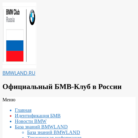
Перейти
к
содержимому
BMWLAND.RU
Официальный БМВ-Клуб в России
Вторичное
Меню
меню
Главная
навигации
Идентификация БМВ
Новости BMW
База знаний BMWLAND
База знаний BMWLAND
Техническая информация