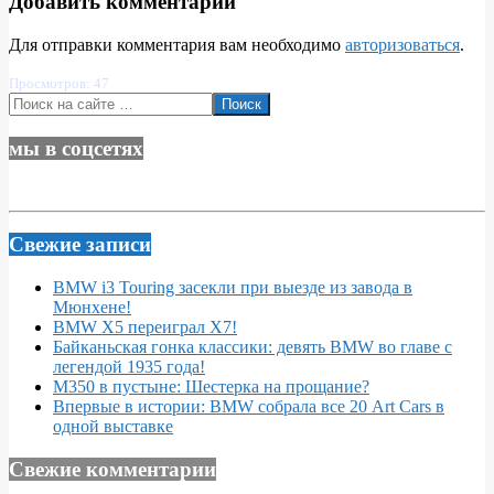
Добавить комментарий
Для отправки комментария вам необходимо
авторизоваться
.
Просмотров: 47
Поиск
мы в соцсетях
Свежие записи
BMW i3 Touring засекли при выезде из завода в
Мюнхене!
BMW X5 переиграл X7!
Байканьская гонка классики: девять BMW во главе с
легендой 1935 года!
M350 в пустыне: Шестерка на прощание?
Впервые в истории: BMW собрала все 20 Art Cars в
одной выставке
Свежие комментарии