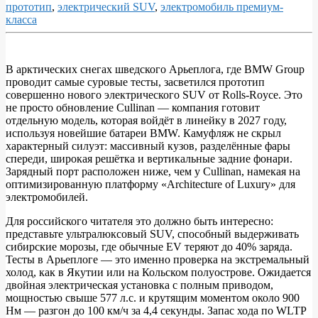
прототип
,
электрический SUV
,
электромобиль премиум-
класса
В арктических снегах шведского Арьеплога, где BMW Group
проводит самые суровые тесты, засветился прототип
Прототип
совершенно нового электрического SUV от Rolls-Royce. Это
нового
не просто обновление Cullinan — компания готовит
отдельную модель, которая войдёт в линейку в 2027 году,
электрического
используя новейшие батареи BMW. Камуфляж не скрыл
Rolls-
характерный силуэт: массивный кузов, разделённые фары
спереди, широкая решётка и вертикальные задние фонари.
Royce
Зарядный порт расположен ниже, чем у Cullinan, намекая на
SUV
оптимизированную платформу «Architecture of Luxury» для
электромобилей.​
засветился
в
Для российского читателя это должно быть интересно:
представьте ультралюксовый SUV, способный выдерживать
Арьеплоге
сибирские морозы, где обычные EV теряют до 40% заряда.
Тесты в Арьеплоге — это именно проверка на экстремальный
холод, как в Якутии или на Кольском полуострове. Ожидается
двойная электрическая установка с полным приводом,
мощностью свыше 577 л.с. и крутящим моментом около 900
Нм — разгон до 100 км/ч за 4,4 секунды. Запас хода по WLTP