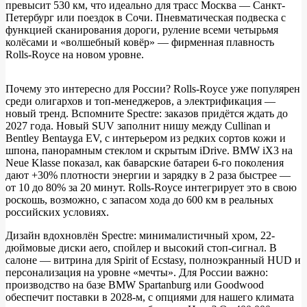
превысит 530 км, что идеально для трасс Москва — Санкт-
Петербург или поездок в Сочи. Пневматическая подвеска с
функцией сканирования дороги, руление всеми четырьмя
колёсами и «волшебный ковёр» — фирменная плавность
Rolls-Royce на новом уровне.​
Почему это интересно для России? Rolls-Royce уже популярен
среди олигархов и топ-менеджеров, а электрификация —
новый тренд. Вспомните Spectre: заказов придётся ждать до
2027 года. Новый SUV заполнит нишу между Cullinan и
Bentley Bentayga EV, с интерьером из редких сортов кожи и
шпона, панорамным стеклом и скрытым iDrive. BMW iX3 на
Neue Klasse показал, как баварские батареи 6-го поколения
дают +30% плотности энергии и зарядку в 2 раза быстрее —
от 10 до 80% за 20 минут. Rolls-Royce интегрирует это в свою
роскошь, возможно, с запасом хода до 600 км в реальных
российских условиях.​
Дизайн вдохновлён Spectre: минималистичный хром, 22-
дюймовые диски aero, спойлер и высокий стоп-сигнал. В
салоне — витрина для Spirit of Ecstasy, полноэкранный HUD и
персонализация на уровне «мечты». Для России важно:
производство на базе BMW Spartanburg или Goodwood
обеспечит поставки в 2028-м, с опциями для нашего климата