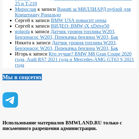
25 и T-210
Мирослав
к записи
Bugatti за МИЛЛИАРД рублей для
Криштиану Рональдо
Сергей
к записи
BMW USA повысит цены
Сергей
к записи
ВИДЕО: BMW iX xDrive50
golgofa
к записи
Датчик уровня топлива W203,
Бензонасос W203, Перекачка бензина W203, Бак
Никита
к записи
Датчик уровня топлива W203,
Бензонасос W203, Перекачка бензина W203, Бак
Игорь
к записи
Кто лучше? BMW M8 Gran Coupe 2020
года, Audi RS7 2021 года и Mercedes-AMG GT63 S 2021
года
Мы в соцсетях
Использование материалов BMWLAND.RU только с
письменного разрешения администрации.