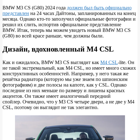
BMW M3 CS (G80) 2024 года
должен был быть официально
представлен
на 24 часах Дайтоны, запланированных на конец
Утечка
месяца. Однако кто-то заполучил официальные фотографии и
BMW
решил их слить, испортив официальное представление
BMW. Итак, теперь мы можем увидеть новый BMW M3 CS
M3
(G80) во всей красе раньше, чем должны были.
CS
2024
Дизайн, вдохновленный M4 CSL
года
Как и ожидалось, BMW M3 CS выглядит как
M4 CSL
-lite. Он
не такой экстремальный, как M4 CSL, но имеет много схожих
конструктивных особенностей. Например, у него такая же
решётка радиатора (которую мы уже знаем по шпионским
фотографиям) и две полосы на капоте, как у CSL. Однако
последние из них меньше по размеру и лишены красных
акцентов. Он также имеет аналогичный передний
спойлер. Очевидно, что у M3 CS четыре двери, а не две у M4
CSL, поэтому он выглядит не так элегантно.