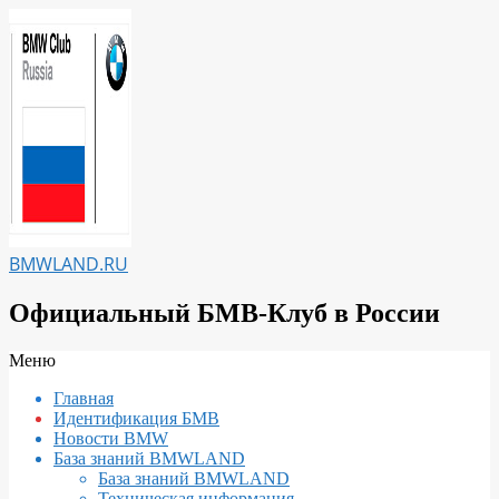
Перейти
к
содержимому
BMWLAND.RU
Официальный БМВ-Клуб в России
Вторичное
Меню
меню
Главная
навигации
Идентификация БМВ
Новости BMW
База знаний BMWLAND
База знаний BMWLAND
Техническая информация