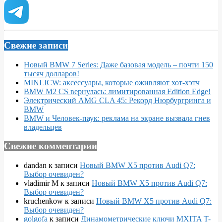
Свежие записи
Новый BMW 7 Series: Даже базовая модель – почти 150
тысяч долларов!
MINI JCW: аксессуары, которые оживляют хот-хэтч
BMW M2 CS вернулась: лимитированная Edition Edge!
Электрический AMG CLA 45: Рекорд Нюрбургринга и
BMW
BMW и Человек-паук: реклама на экране вызвала гнев
владельцев
Свежие комментарии
dandan
к записи
Новый BMW X5 против Audi Q7:
Выбор очевиден?
vladimir M
к записи
Новый BMW X5 против Audi Q7:
Выбор очевиден?
kruchenkow
к записи
Новый BMW X5 против Audi Q7:
Выбор очевиден?
golgofa
к записи
Динамометрические ключи MXITA T-