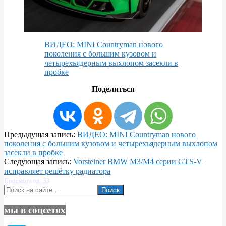
ВИДЕО: MINI Countryman нового
поколения с большим кузовом и
четырехъядерным выхлопом засекли в
пробке
Поделиться
2023-
Предыдущая запись:
ВИДЕО: MINI Countryman нового
01-
поколения с большим кузовом и четырехъядерным выхлопом
19
засекли в пробке
Следующая запись:
Vorsteiner BMW M3/M4 серии GTS-V
исправляет решётку радиатора
Просмотров: 33
Поиск
мы в соцсетях